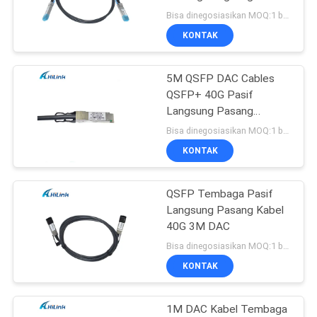
Tembaga 2M
Bisa dinegosiasikan MOQ:1 buah
KEBIJAKAN
KONTAK
64
PRIVASI
5M QSFP DAC Cables
DWDM mux demux
QSFP+ 40G Pasif
Langsung Pasang
Tembaga Pluggable
Bisa dinegosiasikan MOQ:1 buah
KONTAK
QSFP Tembaga Pasif
23
Langsung Pasang Kabel
X2 Transceiver
40G 3M DAC
Bisa dinegosiasikan MOQ:1 buah
Modul
KONTAK
1M DAC Kabel Tembaga