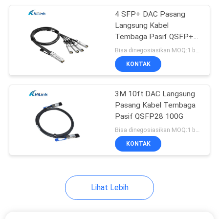
4 SFP+ DAC Pasang
82
Langsung Kabel
Langsung
Tembaga Pasif QSFP+
40G 1M 3ft
Bisa dinegosiasikan MOQ:1 buah
memasang kabel
KONTAK
tembaga
3M 10ft DAC Langsung
Pasang Kabel Tembaga
Pasif QSFP28 100G
102
Bisa dinegosiasikan MOQ:1 buah
Kabel optik yang
KONTAK
aktif
Lihat Lebih