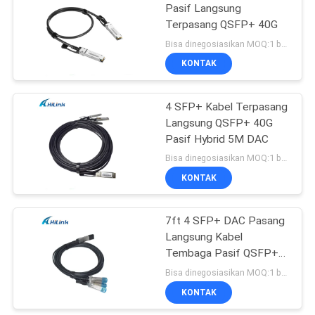
Pasif Langsung
Terpasang QSFP+ 40G
72
Bisa dinegosiasikan MOQ:1 buah
KONTAK
XFP Transceiver
4 SFP+ Kabel Terpasang
Langsung QSFP+ 40G
Pasif Hybrid 5M DAC
Bisa dinegosiasikan MOQ:1 buah
KONTAK
249
7ft 4 SFP+ DAC Pasang
QSFP + Transceiver
Langsung Kabel
Tembaga Pasif QSFP+
40G 2M
Bisa dinegosiasikan MOQ:1 buah
KONTAK