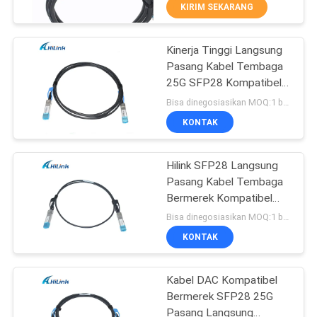
KUALITAS
KIRIM SEKARANG
Kinerja Tinggi Langsung
HUBUNGI
238
Pasang Kabel Tembaga
KAMI
25G SFP28 Kompatibel
SFP + transceiver
DAC
Bisa dinegosiasikan MOQ:1 buah
modul
BERITA
KONTAK
KASUS-
Hilink SFP28 Langsung
Pasang Kabel Tembaga
KASUS
Bermerek Kompatibel
77
1M 25G DAC
Bisa dinegosiasikan MOQ:1 buah
MINTA
CWDM mux demux
KONTAK
KUTIPAN
Modul
Kabel DAC Kompatibel
Bermerek SFP28 25G
SITEMAP
Pasang Langsung