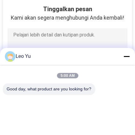
55
Tinggalkan pesan
Fiber Media
Kami akan segera menghubungi Anda kembali!
Converter
Leo Yu
34
5:00 AM
Teknik Beralih
Good day, what product are you looking for?
Optical
Bad Request
Semua
Modul Transceiver 
Modul Transceiver 
Optik
SFP
39