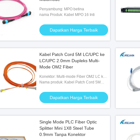
Penyambung: MPO betina
nama Produk: Kabel MPO 16 Inti
Dapatkan Harga Terbaik
Kabel Patch Cord 5M LC/UPC ke
LC/UPC 2.0mm Dupleks Multi-
Mode OM2 Fiber
Konektor: Multi-mode Fiber OM2 LC ke
LC
Nama produk: Kabel Patch Cord 5M
LC/UPC ke LC/UPC 2.0mm Dupleks
Multi-Mode OM2 Fiber
Dapatkan Harga Terbaik
Single Mode PLC Fiber Optic
Splitter Mini 1X8 Steel Tube
0.9mm Tanpa Konektor