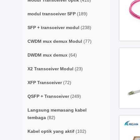
Modul Transceiver optik
(418)
modul transceiver SFP
(189)
SFP + transceiver modul
(238)
CWDM mux demux Modul
(77)
DWDM mux demux
(64)
X2 Transceiver Modul
(23)
XFP Transceiver
(72)
QSFP + Transceiver
(249)
Langsung memasang kabel
tembaga
(82)
Kabel optik yang aktif
(102)