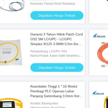
Kemasan: Fanout Serat Telanjang
Dapatkan Harga Terbaik
Garansi 3 Tahun Hilink Patch Cord
OS2 SM LC/UPC - LC/UPC
Simplex 9/125 3.0MM 0,5m-5m
LSZH
Penyambung: LC/UPC-OS2
Nama Produk: Kabel Optik Simpleks LC
ke LC OS2 SM
Dapatkan Harga Terbaik
Keandalan Tinggi 1 * 16 Modul
Pembagi PLC Operasi Lebar
Panjang Gelombang 3.0mm Kotak
ABS
Kondisi: Barang baru
Menggunakan: Pusat Data