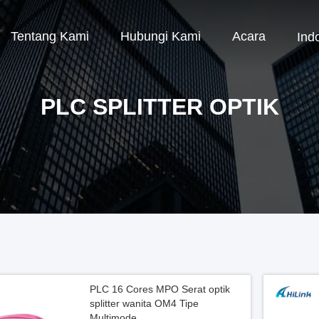
Tentang Kami
Hubungi Kami
Acara
Ind
PLC SPLITTER OPTIK
PLC 16 Cores MPO Serat optik
splitter wanita OM4 Tipe
Multimode