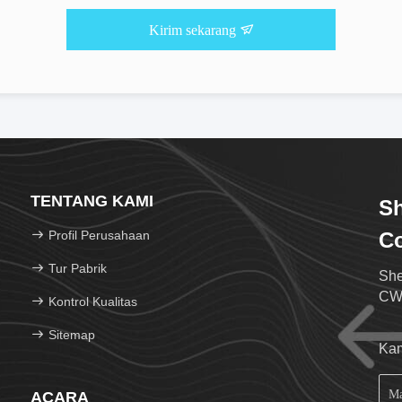
Kirim sekarang
TENTANG KAMI
Sh
Profil Perusahaan
Co
Tur Pabrik
She
CWD
Kontrol Kualitas
Sitemap
Kam
ACARA