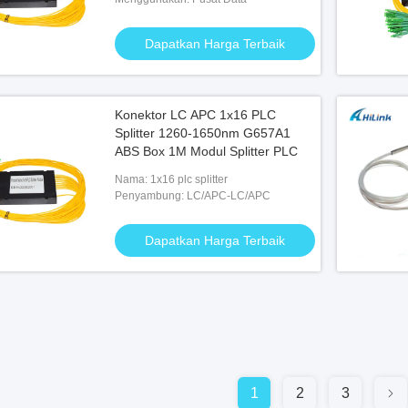
Dapatkan Harga Terbaik
Konektor LC APC 1x16 PLC
Splitter 1260-1650nm G657A1
ABS Box 1M Modul Splitter PLC
Nama: 1x16 plc splitter
Penyambung: LC/APC-LC/APC
Dapatkan Harga Terbaik
1
2
3