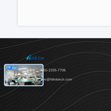
Telp：86-755-2335-7706
Surel：steve@hilinktech.com