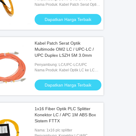
Nama Produk: Kabel Patch Serat Optik
SC APC Ke ST APC SM Simplex OS2
9/125
Dapatkan Harga Terbaik
Kabel Patch Serat Optik
Multimode OM2 LC / UPC-LC /
UPC Duplex LSZH 5M 3.0mm
Penyambung: LC/UPC-LC/UPC
Nama Produk: Kabel Optik LC ke LC
OM2
Dapatkan Harga Terbaik
1x16 Fiber Optik PLC Splitter
Konektor LC / APC 1M ABS Box
Sistem FTTX
Nama: 1x16 plc splitter
Penyambung: Konektor LC/APC