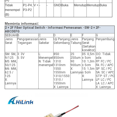
(A)
Tidak
P1-P4,
V +
-
-
GND
Buka
Menutup
Menutup
Buka
menempel
P3-P2
(B)
Meminta informasi:
2 × 2F Fiber Optical Switch - Informasi Pemesanan: -SW-2 × 2F-
ABCDEFG
SEBUAH
B
C
D
E
F
G
Jenis
Pengoperasian
Jenis
Uji Panjang
Jenis
Panjang
Penyambung
Serat
Tegangan
Sakelar
Gelombang
Tabung
Serat
(Sertakan
konektor)
SM: SM,
3: 3V
L:
850:
25:
05: 0,5m
OO: Tidak
9/125
5: 5V
Menempel
850nm
250um
± 5cm
ada
M5: MM,
N: Tidak
1310:
90:
10: 1,0m
FP: FC / PC
50/125
menempel
1310nm
900um
± 5cm
FA: FC / APC
M6: MM,
1550:
X:
15: 1,5m
SP: SC / PC
62.5 /
1550nm
Lainnya
± 5cm
SA: SC / APC
125
1310/1550:
X:
STP: ST / PC
X:
1310 /
Lainnya
LP: LC / PC
Lainnya
1550nm
LA: LC / APC
X: Lainnya
X: Lainnya