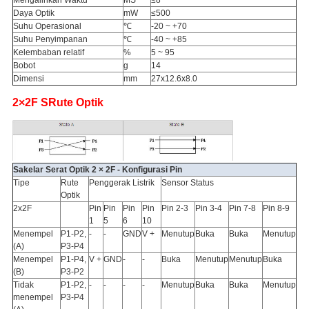
Mengalihkan Waktu
MS
≤8
Daya Optik
mW
≤500
Suhu Operasional
℃
-20 ~ +70
Suhu Penyimpanan
℃
-40 ~ +85
Kelembaban relatif
%
5 ~ 95
Bobot
g
14
Dimensi
mm
27x12.6x8.0
2
×
2
F
S
Rute Optik
Sakelar Serat Optik 2 × 2F - Konfigurasi Pin
Tipe
Rute
Penggerak Listrik
Sensor Status
Optik
2x2F
Pin
Pin
Pin
Pin
Pin 2-3
Pin 3-4
Pin 7-8
Pin 8-9
1
5
6
10
Menempel
P1-P2,
-
-
GND
V +
Menutup
Buka
Buka
Menutup
(A)
P3-P4
Menempel
P1-P4,
V +
GND
-
-
Buka
Menutup
Menutup
Buka
(B)
P3-P2
Tidak
P1-P2,
-
-
-
-
Menutup
Buka
Buka
Menutup
menempel
P3-P4