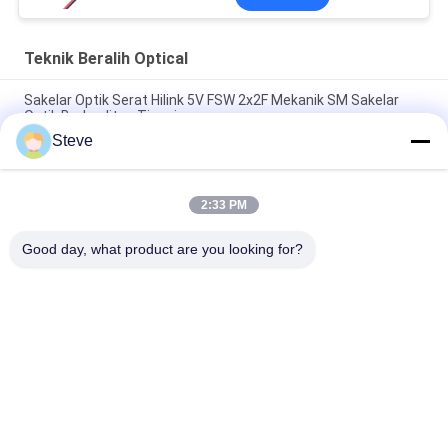
Teknik Beralih Optical
Sakelar Optik Serat Hilink 5V FSW 2x2F Mekanik SM Sakelar
Optik Berkualitas Tinggi
Steve
1U Rack DF-SF-CVR-LGX QSFP QSFP28 40 100G 80KM Adaptor
Konverter Serat Dual ke Serat Tunggal
2:33 PM
Sakelar Optik Mekanis 1X2 Latching / Non-Latching Kerugian
Penyisipan Rendah
Good day, what product are you looking for?
Bad Request
Semua
Modul Transceiver 
Modul Transceiver 
Optik
SFP
SFP + Transceiver 
CWDM Mux Demux 
Modul
Modul