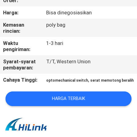
Order:
KUALITAS
Harga:
Bisa dinegosiasikan
HUBUNGI
Kemasan
poly bag
rincian:
KAMI
Waktu
1-3 hari
pengiriman:
BERITA
Syarat-syarat
T/T, Western Union
pembayaran:
KASUS-
Cahaya Tinggi:
,
optomechanical switch
serat memotong beralih
KASUS
HARGA TERBAIK
MINTA
KUTIPAN
SITEMAP