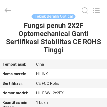
Shenzhen
HiLink
Technology
Co.,Ltd..
All
Teknik Beralih Optical
Rights
Reserved.
Fungsi penuh 2X2F
RUMAH
Optomechanical Ganti
PRODUK
Sertifikasi Stabilitas CE ROHS
Tinggi
TENTANG
KAMI
Tempat asal:
Cina
Nama merek:
HILINK
TUR
Sertifikasi:
CE FCC Rohs
PABRIK
Nomor model:
HL-FSW- 2x2FX
KONTROL
Kuantitas min
1 buah