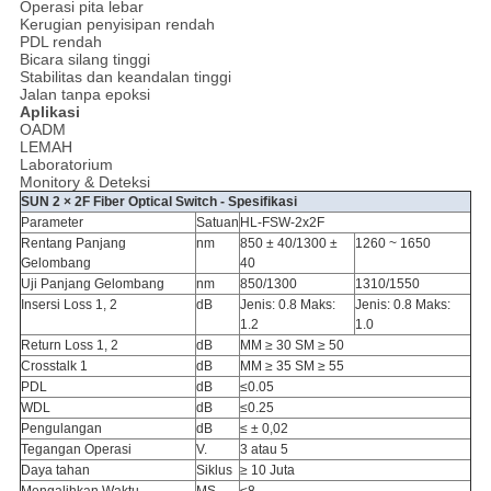
Operasi pita lebar
Kerugian penyisipan rendah
PDL rendah
Bicara silang tinggi
Stabilitas dan keandalan tinggi
Jalan tanpa epoksi
Aplikasi
OADM
LEMAH
Laboratorium
Monitory & Deteksi
SUN 2 × 2F Fiber Optical Switch - Spesifikasi
Parameter
Satuan
HL-FSW-2x2F
Rentang Panjang
nm
850 ± 40/1300 ±
1260 ~ 1650
Gelombang
40
Uji Panjang Gelombang
nm
850/1300
1310/1550
Insersi Loss 1, 2
dB
Jenis: 0.8 Maks:
Jenis: 0.8 Maks:
1.2
1.0
Return Loss 1, 2
dB
MM ≥ 30 SM ≥ 50
Crosstalk 1
dB
MM ≥ 35 SM ≥ 55
PDL
dB
≤0.05
WDL
dB
≤0.25
Pengulangan
dB
≤ ± 0,02
Tegangan Operasi
V.
3 atau 5
Daya tahan
Siklus
≥ 10 Juta