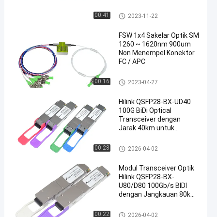
UPC/APC
Teknik Beralih Optical
00:41
2023-11-22
FSW 1x4 Sakelar Optik SM
1260 ~ 1620nm 900um
Non Menempel Konektor
FC / APC
en
Teknik Beralih Optical
00:16
2023-04-27
Hilink QSFP28-BX-UD40
100G BiDi Optical
Transceiver dengan
Jarak 40km untuk
Aplikasi Pusat Data
Modul Transceiver optik
00:28
2026-04-02
Modul Transceiver Optik
Hilink QSFP28-BX-
U80/D80 100Gb/s BIDI
dengan Jangkauan 80km
untuk Ethernet 100G
Modul Transceiver optik
00:22
2026-04-02