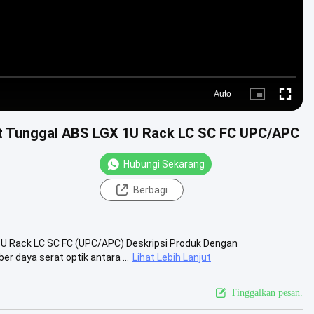
Auto
Picture-
Fullscre
in-
Picture
at Tunggal ABS LGX 1U Rack LC SC FC UPC/APC
Hubungi Sekarang
Berbagi
1U Rack LC SC FC (UPC/APC) Deskripsi Produk Dengan
 daya serat optik antara ...
Lihat Lebih Lanjut
Tinggalkan pesan.