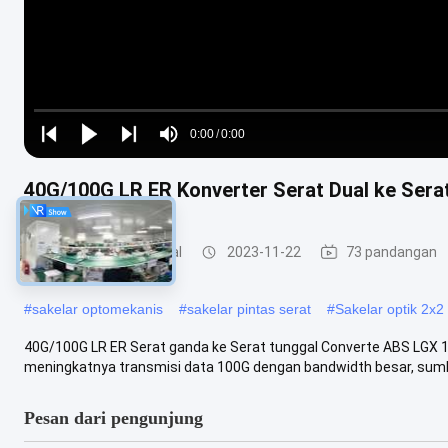
Loaded
:
0%
0:00
/
0:00
Play
Play
Play
Mute
Current
Duration
next
next
40G/100G LR ER Konverter Serat Dual ke Ser
Time
Teknik Beralih Optical
2023-11-22
73 pandangan
#
sakelar optomekanis
#
sakelar pintas serat
#
Sakelar optik 2x2
40G/100G LR ER Serat ganda ke Serat tunggal Converte ABS LGX 
meningkatnya transmisi data 100G dengan bandwidth besar, sumber
Pesan dari pengunjung