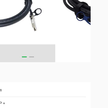
m
P +