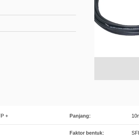
FP +
Panjang:
10
Faktor bentuk:
SF