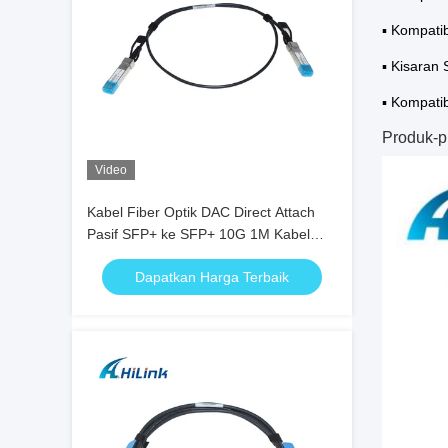
▪ Kompati
▪ Kisaran 
▪ Kompati
Produk-pr
Video
Kabel Fiber Optik DAC Direct Attach
Pasif SFP+ ke SFP+ 10G 1M Kabel
DAC 10G
Dapatkan Harga Terbaik