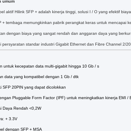
n umum
bel aktif Hilink SFP + adalah kinerja tinggi, solusi I / O yang efektif bi
 + tembaga memungkinkan pabrik perangkat keras untuk mencapai kepad
an dengan biaya yang sangat rendah dan anggaran daya yang berkur
persyaratan standar industri Gigabit Ethernet dan Fibre Channel 2/2
 untuk kecepatan data multi-gigabit hingga 10 Gb / s
an data yang kompatibel dengan 1 Gb / dtk
aki SFP 20PIN yang dapat dicolokkan
dengan Pluggable Form Factor (IPF) untuk meningkatkan kinerja EMI /
si Daya Rendah <0,2W
a: + 3.3V
bel dengan SFP + MSA