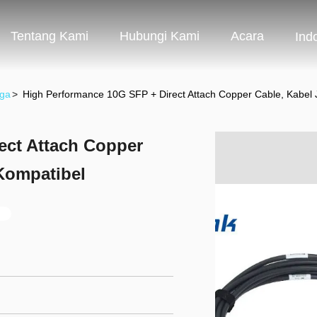
Tentang Kami
Hubungi Kami
Acara
Ind
ga
>
High Performance 10G SFP + Direct Attach Copper Cable, Kabel
ect Attach Copper
Kompatibel