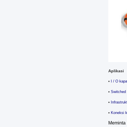
Aplikasi
▪
I / O kap
▪
Switched 
▪
Infrastru
▪
Koneksi k
Meminta 