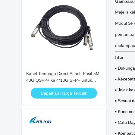
Gambara
Majelis ka
Modul SFP
pemanfaat
melampaui 
fitur
▪ Dukungan
Kabel Tembaga Direct Attach Pasif 5M
▪ Kecepat
40G QSFP+ ke 4*10G SFP+ untuk
Pusat Data Ethernet 10G/40Gigabit
▪ Jejak k
Dapatkan Harga Terbaik
▪ Sesuai 
▪ Konsum
▪ Catu Day
▪ Kompati