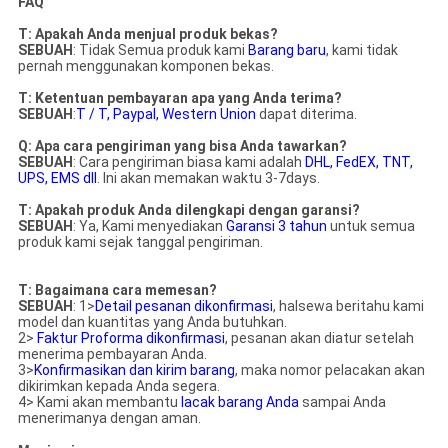
FAQ
T: Apakah Anda menjual produk bekas?
SEBUAH
: Tidak Semua produk kami
Barang baru
, kami tidak
pernah menggunakan komponen bekas.
T: Ketentuan pembayaran apa yang Anda terima?
SEBUAH
:
T / T, Paypal, Western Union
dapat diterima.
Q: Apa cara pengiriman yang bisa Anda tawarkan?
SEBUAH
: Cara pengiriman biasa kami adalah
DHL, FedEX, TNT,
UPS, EMS dll
. Ini akan memakan waktu 3-7days.
T: Apakah produk Anda dilengkapi dengan garansi?
SEBUAH
: Ya, Kami menyediakan
Garansi 3 tahun
untuk semua
produk kami sejak tanggal pengiriman.
T: Bagaimana cara memesan?
SEBUAH
: 1>
Detail pesanan dikonfirmasi
, hal
sewa beritahu kami
model dan kuantitas yang Anda butuhkan.
2>
Faktur Proforma dikonfirmasi
, pesanan akan diatur setelah
menerima pembayaran Anda.
3>
Konfirmasikan dan kirim barang
, maka nomor pelacakan akan
dikirimkan kepada Anda segera.
4> Kami akan membantu
lacak barang Anda
sampai Anda
menerimanya dengan aman.