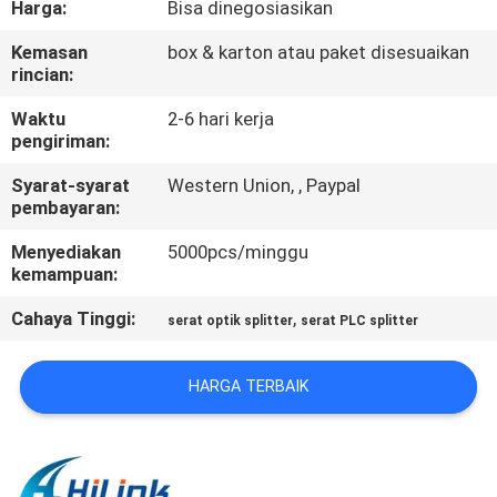
Harga:
Bisa dinegosiasikan
KUALITAS
Kemasan
box & karton atau paket disesuaikan
rincian:
HUBUNGI
KAMI
Waktu
2-6 hari kerja
pengiriman:
Syarat-syarat
Western Union, , Paypal
BERITA
pembayaran:
Menyediakan
5000pcs/minggu
KASUS-
kemampuan:
KASUS
Cahaya Tinggi:
,
serat optik splitter
serat PLC splitter
MINTA
HARGA TERBAIK
KUTIPAN
SITEMAP