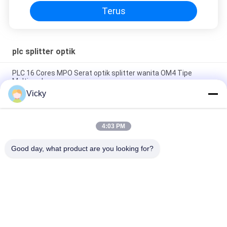
Terus
plc splitter optik
PLC 16 Cores MPO Serat optik splitter wanita OM4 Tipe
Multimode
Vicky
1U Rack Chassis Single Mode PLC Optical Splitter 1X64 SC
Konektor APC
4:03 PM
Kabel Patch Cord 5M LC/UPC ke LC/UPC 2.0mm Dupleks Multi-
Mode OM2 Fiber
Good day, what product are you looking for?
Bad Request
Semua
Modul Transceiver 
Modul Transceiver 
Optik
SFP