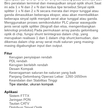
Biro peralatan terminal dan mewujudkan sinyal optik shunt.Saat
ini ada 1 x N dan 2 x N dari kedua tipe tersebut.Sinyal optik
splitter 1 x N dan 2 x N secara merata dari impor tunggal atau
ganda dimasukkan beberapa ekspor, atau akan membalikkan
beberapa sinyal optik menjadi serat akar tunggal atau ganda.
Menggunakan proses semikonduktor PLC planar waveguide
jenis serat optik splitter (litografi dan etsa, mengembangkan
teknologi produksi).Pada permukaan array pandu gelombang
optik di chip, fungsi shunt terintegrasi dalam chip, yang
merupakan realisasi 1 dan 1 dalam chip shunt;kemudian, dan
dikemas dalam chip array serat multi saluran yang masing-
masing digabungkan input dan output.
Fitur
Kerugian penyisipan rendah
PDL rendah
Kerugian berlebih rendah
Desain Kompak
Keseragaman saluran-ke-saluran yang baik
Panjang Gelombang Operasi Lebar: 1260-1650nm
Keandalan dan Stabilitas Tinggi
Tipe standar, ukuran kompak
Aplikasi
Sistem FTTX
Jaringan PON
Tautan CATV
Distribusi Sinyal Optik