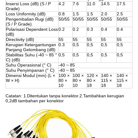
Insersi Loss (dB) (S / P
4.2
7.6
11.0
14.5
17.5
Grade)
Loss Uniformity (dB)
0.8
1.5
1.5
2.0
2.5
Pengembalian Rugi (dB)
50/55
50/55
50/55
50/55
50/55
(S / P Grade)
Polarisasi Dependent Loss
0.2
0.2
0.3
0.4
0.4
(dB)
Directivity (dB)
55
55
55
55
55
Kerugian Ketergantungan
0.3
0,5
0,5
0,5
0,5
Panjang Gelombang (dB)
Stabilitas Suhu (-40 ~ 85 °
0,5
0,5
0,5
0,5
0,5
C) (dB)
Suhu Operasional (° C)
-40 ~ 85
Suhu Penyimpanan (° C)
-40 ~ 85
Dimensi Modul (mm) (L ×
100 ×
100 ×
120 ×
140 ×
140 ×
W × H)
80 ×
80 ×
80 ×
115 ×
115 ×
10
10
18
18
18
Catatan: 1.
Ditentukan tanpa konektor.2.
Tambahkan kerugian
0,2dB tambahan per konektor