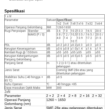
Spesifikasi
1 x
N
Parameter
Satuan
Spesifikasi
1x2
1x4
1x8
1x16
1x32
1x64
Operasi Panjang Gelombang
NM
1260-1650
Rugi Penyisipan
Standar
dB
3.6
7.0
10.2
13.3
16.5
20.0
MAKS (P / S)
3.8 /
7.2 /
10,5
13.5 /
16.5 /
20.0 /
4.0
7.4
/
13.9
17.2
21.5
10.7
PDL
dB
≤0.2
≤0.2
≤0.2
≤0.3
≤0.3
≤0.3
Kerugian Keseragaman
dB
≤0.6
≤0.8
≤1.0
≤1.4
≤1.6
≤1.9
Kembali Rugi @ 1550nm
dB
≥55
≥55
≥55
≥55
≥55
≥55
Kerugian Ketergantungan
dB
≤0.5
≤0.5
≤0.5
≤0.5
≤0.5
≤0.5
Panjang Gelombang
Panjang Serat
m
1.2 (± 0.1) atau ditentukan
pelanggan
Jenis Serat
Corning SMF-28e atau yang
ditentukan pelanggan
Stabilitas Suhu (-40 hingga +
dB
≤0.5
85 ℃)
Suhu Operasi
℃
-40 hingga +85
Daya masukan Optik Maks
MW
300
2xN
Parameter
2 × 2
2 × 4
2 × 8
2 × 16
2 × 32
Operasi Panjang
1260 ~ 1650
Gelombang (nm)
Jenis Serat
SMF-28e atau pelanggan ditentukan