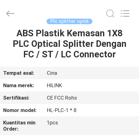
Shenzhen
HiLink
Technology
Co.,Ltd..
All
Plc splitter optik
Rights
Reserved.
ABS Plastik Kemasan 1X8
RUMAH
PLC Optical Splitter Dengan
PRODUK
FC / ST / LC Connector
TENTANG
Tempat asal:
Cina
KAMI
Nama merek:
HILINK
Sertifikasi:
CE FCC Rohs
TUR
Nomor model:
HL-PLC-1 * 8
PABRIK
Kuantitas min
1pcs
Order:
KONTROL