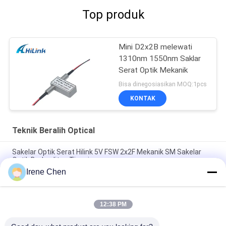
Top produk
Mini D2x2B melewati
1310nm 1550nm Saklar
Serat Optik Mekanik
Bisa dinegosiasikan MOQ:1pcs
KONTAK
Teknik Beralih Optical
Sakelar Optik Serat Hilink 5V FSW 2x2F Mekanik SM Sakelar
Optik Berkualitas Tinggi
Irene Chen
1U Rack DF-SF-CVR-LGX QSFP QSFP28 40 100G 80KM Adaptor
Konverter Serat Dual ke Serat Tunggal
12:38 PM
Sakelar Optik Mekanis 1X2 Latching / Non-Latching Kerugian
Penyisipan Rendah