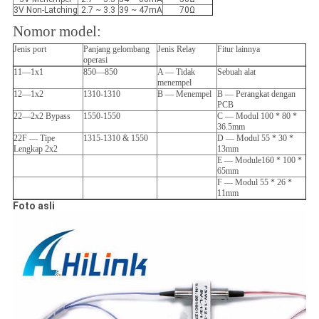
3V Non-Latching
2.7 ~ 3.3
39 ~ 47mA
70Ω
Nomor model:
Jenis port
Panjang gelombang
Jenis Relay
Fitur lainnya
operasi
11—1x1
850—850
A — Tidak
Sebuah alat
menempel
12—1x2
1310-1310
B — Menempel
B — Perangkat dengan
PCB
22—2x2 Bypass
1550-1550
C — Modul 100 * 80 *
36.5mm
22F — Tipe
1315-1310 & 1550
D — Modul 55 * 30 *
Lengkap 2x2
13mm
E — Module160 * 100 *
65mm
F — Modul 55 * 26 *
11mm
Foto asli