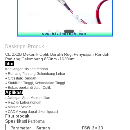
KEBIJAKAN
PRIVASI
Deskripsi Produk
CE 2X2B Mekanik Optik Beralih Rugi Penyisipan Rendah
Panjang Gelombang 850nm -1620nm
fitur
Kehilangan sisipan rendah
♦ Rentang Panjang Gelombang Lebar
♦ Crosstalk Rendah
♦ Stabilitas Tinggi, Kehandalan Tinggi
♦ Bebas epoksi di Jalur Optik
Aplikasi
Jaringan Area Metropolitan
♦
♦ R&D di Laboratorium
♦ Monitor Sistem
♦ OADM yang dapat dikonfigurasi
Fitur produk
Spesifikasi
Performa
Parameter
Satuan
FSW-2 × 2B