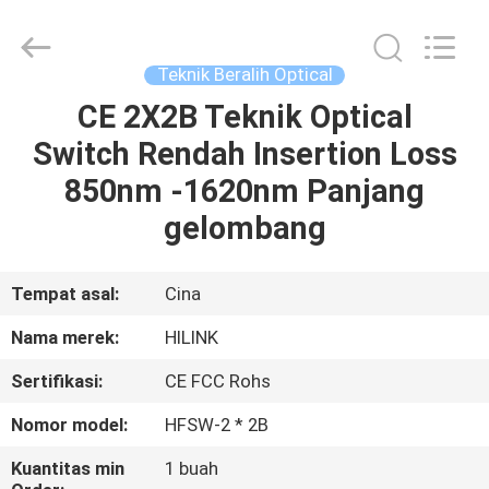
Shenzhen
HiLink
Technology
Co.,Ltd..
All
Teknik Beralih Optical
Rights
Reserved.
CE 2X2B Teknik Optical
RUMAH
Switch Rendah Insertion Loss
PRODUK
850nm -1620nm Panjang
gelombang
TENTANG
KAMI
Tempat asal:
Cina
Nama merek:
HILINK
TUR
Sertifikasi:
CE FCC Rohs
PABRIK
Nomor model:
HFSW-2 * 2B
KONTROL
Kuantitas min
1 buah