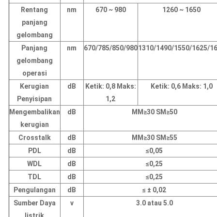
Rentang
nm
670 ~ 980
1260 ~ 1650
panjang
gelombang
Panjang
nm
670/785/850/980
1310/1490/1550/1625/1
gelombang
operasi
Kerugian
dB
Ketik: 0,8 Maks:
Ketik: 0,6 Maks: 1,0
Penyisipan
1,2
Mengembalikan
dB
MM≥30 SM≥50
kerugian
Crosstalk
dB
MM≥30 SM≥55
PDL
dB
≤0,05
WDL
dB
≤0,25
TDL
dB
≤0,25
Pengulangan
dB
≤ ± 0,02
Sumber Daya
v
3.0 atau 5.0
listrik