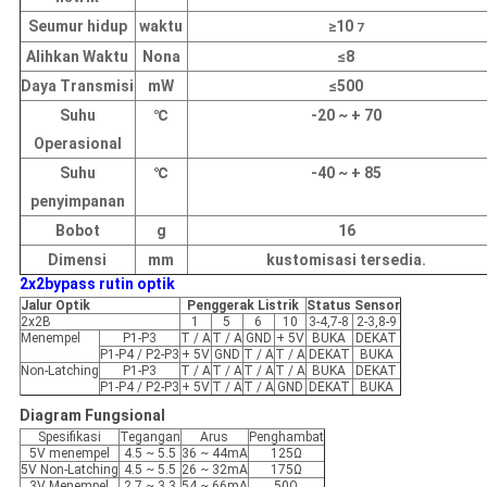
Seumur hidup
waktu
≥10
7
Alihkan Waktu
Nona
≤8
Daya Transmisi
mW
≤500
Suhu
℃
-20 ~ + 70
Operasional
Suhu
℃
-40 ~ + 85
penyimpanan
Bobot
g
16
Dimensi
mm
kustomisasi tersedia.
2x2bypass rutin optik
Jalur Optik
Penggerak Listrik
Status Sensor
2x2B
1
5
6
10
3-4,7-8
2-3,8-9
Menempel
P1-P3
T / A
T / A
GND
+ 5V
BUKA
DEKAT
P1-P4 / P2-P3
+ 5V
GND
T / A
T / A
DEKAT
BUKA
Non-Latching
P1-P3
T / A
T / A
T / A
T / A
BUKA
DEKAT
P1-P4 / P2-P3
+ 5V
T / A
T / A
GND
DEKAT
BUKA
Diagram Fungsional
Spesifikasi
Tegangan
Arus
Penghambat
5V menempel
4.5 ~ 5.5
36 ~ 44mA
125Ω
5V Non-Latching
4.5 ~ 5.5
26 ~ 32mA
175Ω
3V Menempel
2.7 ~ 3.3
54 ~ 66mA
50Ω