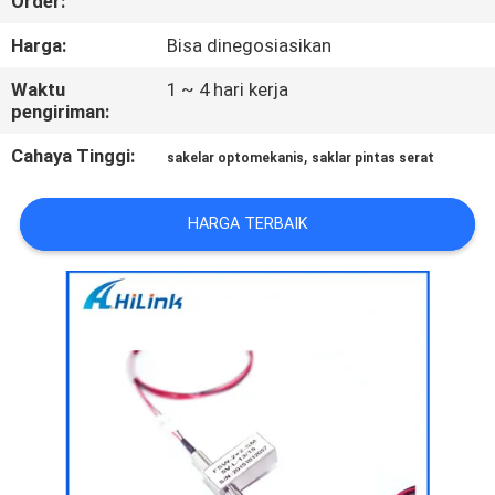
Order:
KUALITAS
Harga:
Bisa dinegosiasikan
HUBUNGI
Waktu
1 ~ 4 hari kerja
pengiriman:
KAMI
Cahaya Tinggi:
,
sakelar optomekanis
saklar pintas serat
BERITA
HARGA TERBAIK
KASUS-
KASUS
MINTA
KUTIPAN
SITEMAP