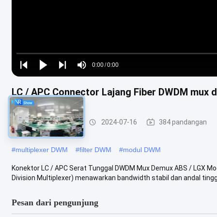
Loaded
:
0%
0:00
/
0:00
Play
Play
Play
Mute
Current
Duration
next
next
LC / APC Connector Lajang Fiber DWDM mux 
Time
DWDM mux demux
2024-07-16
384 pandangan
#
multiplexer DWM
#
filter DWM
#
modul DWM
Konektor LC / APC Serat Tunggal DWDM Mux Demux ABS / LGX M
Division Multiplexer) menawarkan bandwidth stabil dan andal tingg
Pesan dari pengunjung