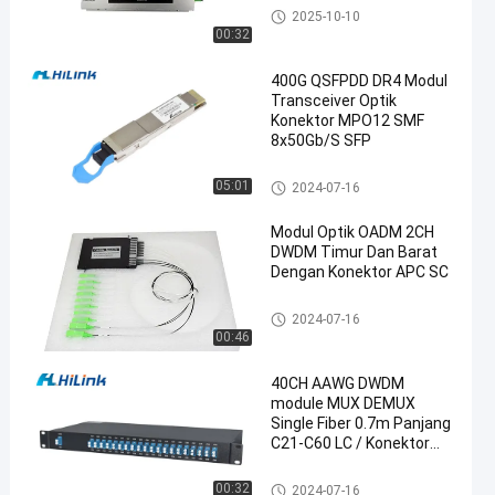
DWDM mux demux
2025-10-10
00:32
400G QSFPDD DR4 Modul
Transceiver Optik
Konektor MPO12 SMF
8x50Gb/S SFP
en
Modul Transceiver optik
05:01
2024-07-16
Modul Optik OADM 2CH
DWDM Timur Dan Barat
Dengan Konektor APC SC
DWDM mux demux
2024-07-16
00:46
40CH AAWG DWDM
module MUX DEMUX
Single Fiber 0.7m Panjang
C21-C60 LC / Konektor
UPC
DWDM mux demux
00:32
2024-07-16