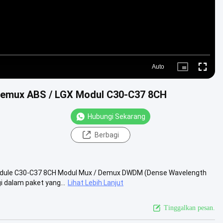
Auto
Picture-
Fullscre
in-
Picture
demux ABS / LGX Modul C30-C37 8CH
Hubungi Sekarang
Berbagi
odule C30-C37 8CH Modul Mux / Demux DWDM (Dense Wavelength
i dalam paket yang...
Lihat Lebih Lanjut
Tinggalkan pesan.