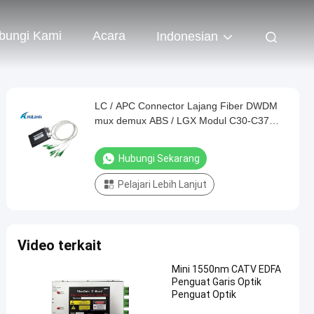
bungi Kami
Acara
Indonesian
LC / APC Connector Lajang Fiber DWDM
mux demux ABS / LGX Modul C30-C37
8CH
Hubungi Sekarang
Pelajari Lebih Lanjut
Video terkait
Mini 1550nm CATV EDFA
Penguat Garis Optik
Penguat Optik