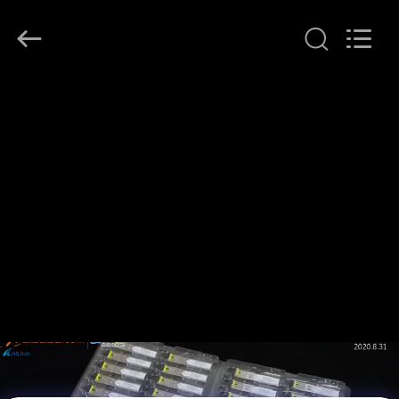
Shenzhen
HiLink
Technology
Co.,Ltd..
All
Rights
Reserved.
RUMAH
PRODUK
TENTANG
KAMI
TUR
PABRIK
KONTROL