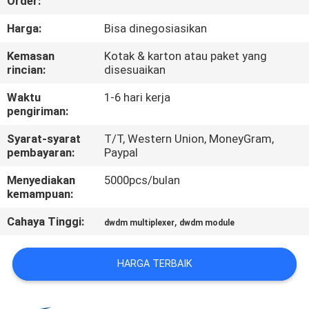
Order:
KUALITAS
Harga:
Bisa dinegosiasikan
HUBUNGI
Kemasan
Kotak & karton atau paket yang
rincian:
disesuaikan
KAMI
Waktu
1-6 hari kerja
pengiriman:
BERITA
Syarat-syarat
T/T, Western Union, MoneyGram,
pembayaran:
Paypal
KASUS-
Menyediakan
5000pcs/bulan
KASUS
kemampuan:
Cahaya Tinggi:
,
dwdm multiplexer
dwdm module
MINTA
KUTIPAN
HARGA TERBAIK
SITEMAP