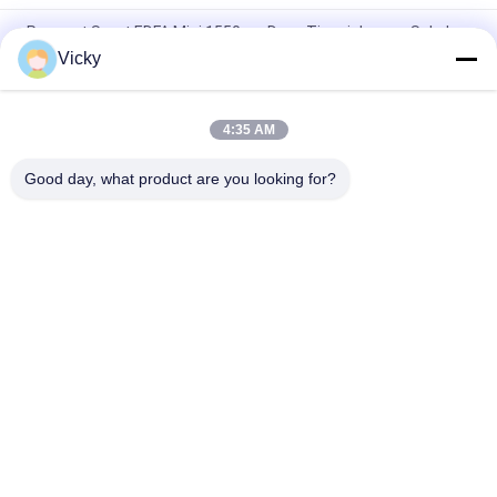
Penguat Serat EDFA Mini 1550nm Daya Tinggi dengan Sakelar
Optik Internal untuk Jaringan CATV dan FTTB
Vicky
Mini 1550nm CATV EDFA Penguat Garis Optik Penguat Optik
4:35 AM
Perangkat Pasif AAWG DWDM Mux Demux 40CH Dual Fiber 1U
Rack Mount 19 Inci
Good day, what product are you looking for?
Bad Request
Semua
Modul Transceiver 
Modul Transceiver 
Optik
SFP
SFP + Transceiver 
CWDM Mux Demux 
Modul
Modul
X2 Transceiver 
DWDM Mux Demux
Modul
XFP Transceiver
QSFP + Transceiver