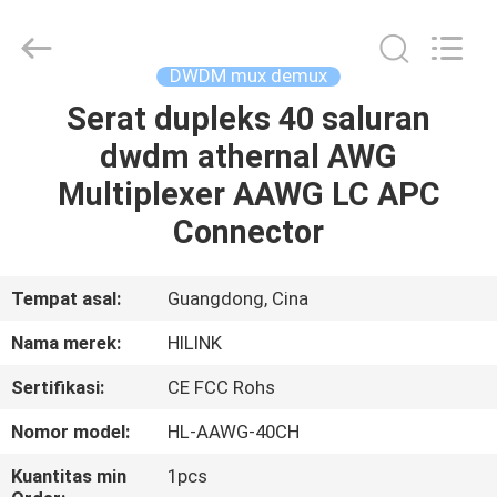
Shenzhen
HiLink
Technology
Co.,Ltd..
All
DWDM mux demux
Rights
Reserved.
Serat dupleks 40 saluran
RUMAH
dwdm athernal AWG
PRODUK
Multiplexer AAWG LC APC
Connector
TENTANG
KAMI
Tempat asal:
Guangdong, Cina
Nama merek:
HILINK
TUR
Sertifikasi:
CE FCC Rohs
PABRIK
Nomor model:
HL-AAWG-40CH
KONTROL
Kuantitas min
1pcs