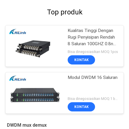
Top produk
Kualitas Tinggi Dengan
Rugi Penyisipan Rendah
8 Saluran 100GHZ 0.8nm
DWDM Mux Demux
Bisa dinegosiasikan MOQ:1pcs
KONTAK
Modul DWDM 16 Saluran
Bisa dinegosiasikan MOQ:1 buah
KONTAK
DWDM mux demux