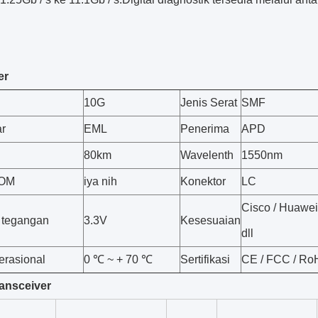
er
10G
Jenis Serat
SMF
r
EML
Penerima
APD
80km
Wavelenth
1550nm
DOM
iya nih
Konektor
LC
Cisco / Huawei 
 tegangan
3.3V
Kesesuaian
dll
rasional
0 ℃ ~ + 70 ℃
Sertifikasi
CE / FCC / R
ansceiver