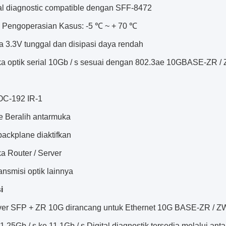
al diagnostic compatible dengan SFF-8472
 Pengoperasian Kasus: -5 ℃ ~ + 70 ℃
a 3.3V tunggal dan disipasi daya rendah
a optik serial 10Gb / s sesuai dengan 802.3ae 10GBASE-ZR /
C-192 IR-1
ke Beralih antarmuka
backplane diaktifkan
a Router / Server
ansmisi optik lainnya
i
ver SFP + ZR 10G dirancang untuk Ethernet 10G BASE-ZR / Z
 1.25Gb / s ke 11.1Gb / s.Digital diagnostik tersedia melalui a