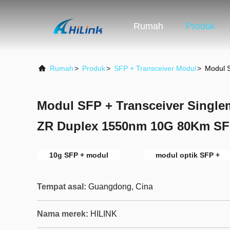
Rumah
Produk
Rumah
>
Produk
>
SFP + Transceiver Modul
>
Modul 
Modul SFP + Transceiver Singl
ZR Duplex 1550nm 10G 80Km S
10g SFP + modul
modul optik SFP +
Tempat asal:
Guangdong, Cina
Nama merek:
HILINK