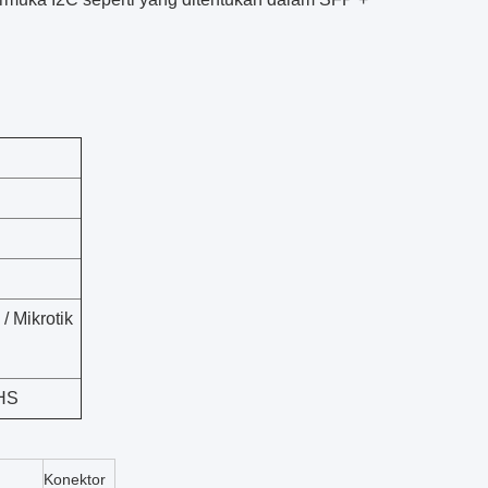
/ Mikrotik
oHS
Konektor