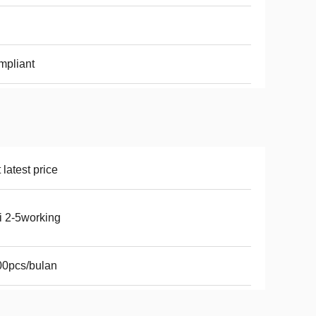
mpliant
 latest price
i 2-5working
00pcs/bulan