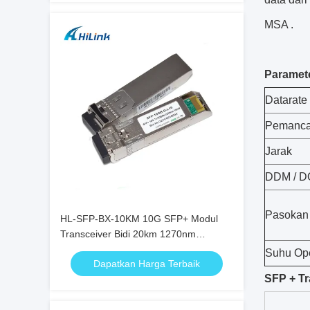
MSA .
Paramet
Datarate
Pemanca
Jarak
DDM / 
Pasokan
HL-SFP-BX-10KM 10G SFP+ Modul
Transceiver Bidi 20km 1270nm
1330nm LC Connector RoHS
Suhu Ope
Dapatkan Harga Terbaik
SFP + Tr