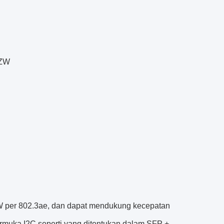
 ZW
W per 802.3ae, dan dapat mendukung kecepatan
ntarmuka I2C seperti yang ditentukan dalam SFP +