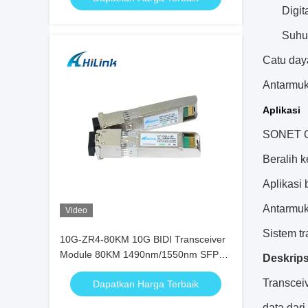
Digit
Suhu
Catu day
Antarmuk
Aplikasi
SONET O
Beralih 
Aplikasi 
Antarmuk
Video
Sistem tr
10G-ZR4-80KM 10G BIDI Transceiver
Module 80KM 1490nm/1550nm SFP+
Deskrips
STM-64 WDM 8SFP+ SMF
Transcei
Dapatkan Harga Terbaik
data dari