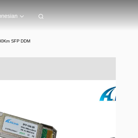
onesian
G 80Km SFP DDM