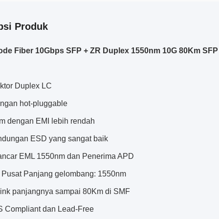
psi Produk
ode Fiber 10Gbps SFP + ZR Duplex 1550nm 10G 80Km SF
ktor Duplex LC
ngan hot-pluggable
m dengan EMI lebih rendah
indungan ESD yang sangat baik
ncar EML 1550nm dan Penerima APD
 Pusat Panjang gelombang: 1550nm
link panjangnya sampai 80Km di SMF
 Compliant dan Lead-Free