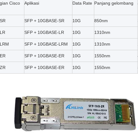
ian Cisco
Aplikasi
Data Rate
Panjang gelombang
-SR
SFP + 10GBASE-SR
10G
850nm
-LR
SFP + 10GBASE-LR
10G
1310nm
-LRM
SFP + 10GBASE-LRM
10G
1310nm
-ER
SFP + 10GBASE-ER
10G
1550nm
-ZR
SFP + 10GBASE-ER
10G
1550nm