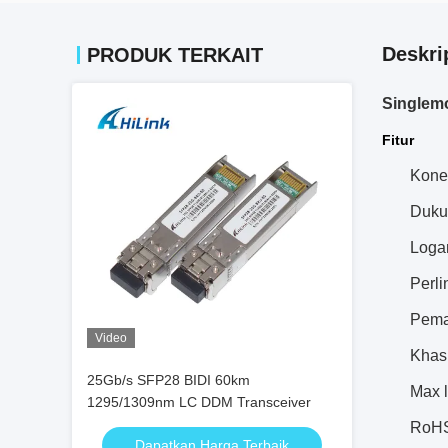
Deskri
PRODUK TERKAIT
Singlem
Fitur
Kone
Duku
Loga
Perl
Pema
Video
Khas
25Gb/s SFP28 BIDI 60km
Max 
1295/1309nm LC DDM Transceiver
RoHS
Dapatkan Harga Terbaik