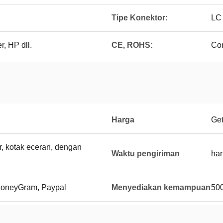
Tipe Konektor:
LC
r, HP dll.
CE, ROHS:
Co
Harga
Get
tar, kotak eceran, dengan
Waktu pengiriman
har
 MoneyGram, Paypal
Menyediakan kemampuan
50