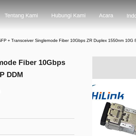
Tentang Kami
Hubungi Kami
Acara
Ind
SFP + Transceiver Singlemode Fiber 10Gbps ZR Duplex 1550nm 10
emode Fiber 10Gbps
FP DDM