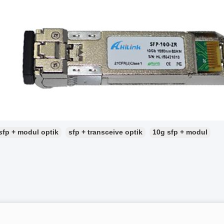
sfp + modul optik
sfp + transceive optik
10g sfp + modul