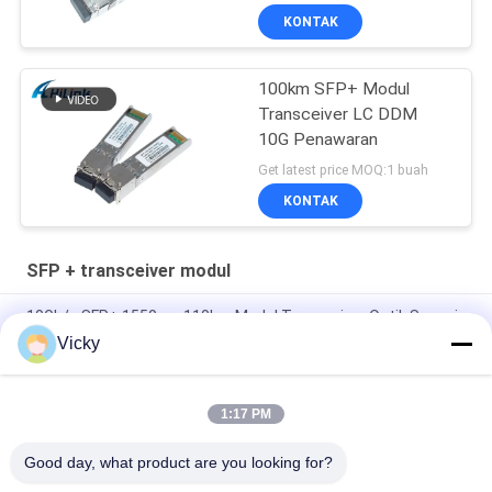
Transceiver
KONTAK
100km SFP+ Modul
Transceiver LC DDM
10G Penawaran
Get latest price MOQ:1 buah
KONTAK
SFP + transceiver modul
10Gb/s SFP+ 1550nm 110km Modul Transceiver Optik Sesuai
RoHS
Vicky
25Gbps BIDI 40KM 1270/1310nm 40KM APD LC DOM
Transceiver 25G Ethernet Fiber Optic Transceivers
1:17 PM
25Gb/s SFP28 BIDI 60km 1295/1309nm LC DDM Transceiver
Good day, what product are you looking for?