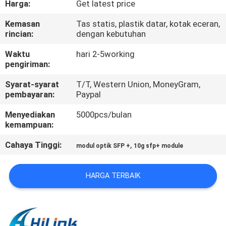
Harga:
Get latest price
KUALITAS
Kemasan
Tas statis, plastik datar, kotak eceran,
rincian:
dengan kebutuhan
HUBUNGI
KAMI
Waktu
hari 2-5working
pengiriman:
Syarat-syarat
T/T, Western Union, MoneyGram,
BERITA
pembayaran:
Paypal
Menyediakan
5000pcs/bulan
KASUS-
kemampuan:
KASUS
Cahaya Tinggi:
,
modul optik SFP +
10g sfp+ module
MINTA
HARGA TERBAIK
KUTIPAN
SITEMAP