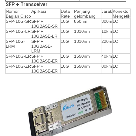
SFP + Transceiver
Nomor
Aplikasi
Data
Panjang
Jarak
Konektor
Bagian Cisco
Rate
gelombang
Mengetik
SFP-10G-SR
SFP +
10G
850nm
300m
LC
10GBASE-SR
SFP-10G-LR
SFP +
10G
1310nm
10km
LC
10GBASE-LR
SFP-10G-
SFP +
10G
1310nm
220m
LC
LRM
10GBASE-
LRM
SFP-10G-ER
SFP +
10G
1550nm
40km
LC
10GBASE-ER
SFP-10G-ZR
SFP +
10G
1550nm
80km
LC
10GBASE-ER