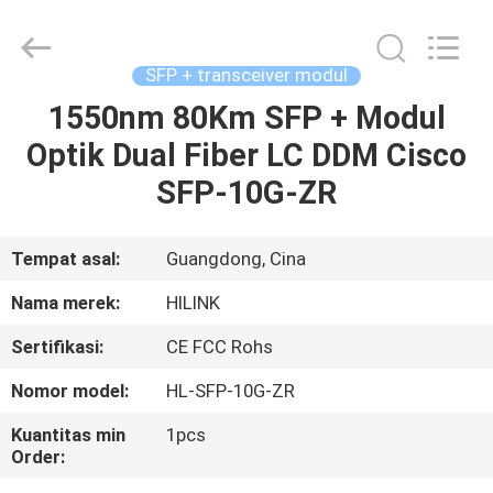
Shenzhen
HiLink
Technology
Co.,Ltd..
All
SFP + transceiver modul
Rights
Reserved.
1550nm 80Km SFP + Modul
RUMAH
Optik Dual Fiber LC DDM Cisco
PRODUK
SFP-10G-ZR
TENTANG
Tempat asal:
Guangdong, Cina
KAMI
Nama merek:
HILINK
Sertifikasi:
CE FCC Rohs
TUR
Nomor model:
HL-SFP-10G-ZR
PABRIK
Kuantitas min
1pcs
Order:
KONTROL