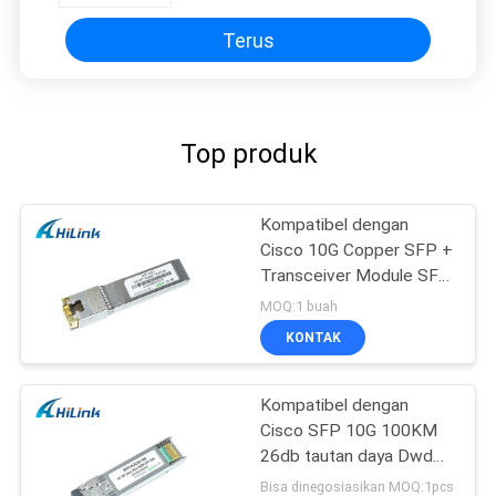
Terus
Top produk
Kompatibel dengan
Cisco 10G Copper SFP +
Transceiver Module SFP
-10G-T RJ45 connector
MOQ:1 buah
KONTAK
Kompatibel dengan
Cisco SFP 10G 100KM
26db tautan daya Dwdm
SFP + Modul
Bisa dinegosiasikan MOQ:1pcs