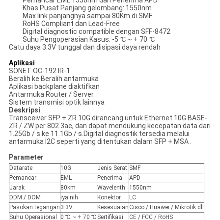
Pemancar EML 1550nm dan Penerima APD
Khas Pusat Panjang gelombang: 1550nm
Max link panjangnya sampai 80Km di SMF
RoHS Compliant dan Lead-Free
Digital diagnostic compatible dengan SFF-8472
Suhu Pengoperasian Kasus: -5 ℃ ~ + 70 ℃
Catu daya 3.3V tunggal dan disipasi daya rendah
Aplikasi
SONET OC-192 IR-1
Beralih ke Beralih antarmuka
Aplikasi backplane diaktifkan
Antarmuka Router / Server
Sistem transmisi optik lainnya
Deskripsi
Transceiver SFP + ZR 10G dirancang untuk Ethernet 10G BASE-
ZR / ZW per 802.3ae, dan dapat mendukung kecepatan data dari
1.25Gb / s ke 11.1Gb / s.Digital diagnostik tersedia melalui
antarmuka I2C seperti yang ditentukan dalam SFP + MSA .
Parameter
Datarate
10G
Jenis Serat
SMF
Pemancar
EML
Penerima
APD
Jarak
80km
Wavelenth
1550nm
DDM / DOM
iya nih
Konektor
LC
Pasokan tegangan
3.3V
Kesesuaian
Cisco / Huawei / Mikrotik dll
Suhu Operasional
0 ℃ ~ + 70 ℃
Sertifikasi
CE / FCC / RoHS