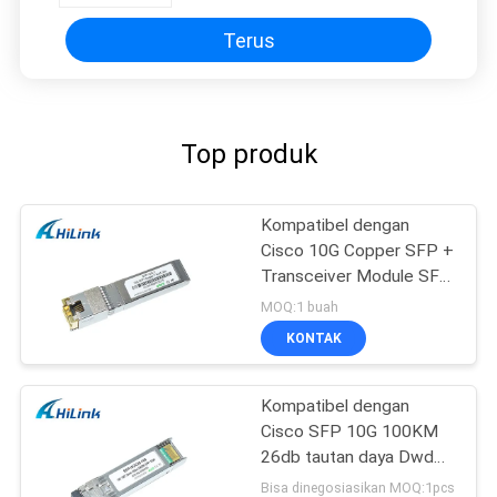
Terus
Top produk
Kompatibel dengan
Cisco 10G Copper SFP +
Transceiver Module SFP
-10G-T RJ45 connector
MOQ:1 buah
KONTAK
Kompatibel dengan
Cisco SFP 10G 100KM
26db tautan daya Dwdm
SFP + Modul
Bisa dinegosiasikan MOQ:1pcs