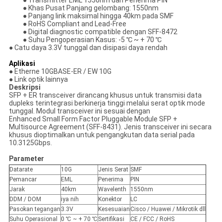
● Transmitter EML 1550nm dan Penerima PIN
● Khas Pusat Panjang gelombang: 1550nm
● Panjang link maksimal hingga 40km pada SMF
● RoHS Compliant and Lead-Free
● Digital diagnostic compatible dengan SFF-8472
● Suhu Pengoperasian Kasus: -5 ℃ ~ + 70 ℃
● Catu daya 3.3V tunggal dan disipasi daya rendah
Aplikasi
● Etherne 10GBASE-ER / EW 10G
● Link optik lainnya
Deskripsi
SFP + ER transceiver dirancang khusus untuk transmisi data
dupleks terintegrasi berkinerja tinggi melalui serat optik mode
tunggal. Modul transceiver ini sesuai dengan
Enhanced Small Form Factor Pluggable Module SFP +
Multisource Agreement (SFF-8431). Jenis transceiver ini secara
khusus dioptimalkan untuk pengangkutan data serial pada
10.3125Gbps.
Parameter
Datarate
10G
Jenis Serat
SMF
Pemancar
EML
Penerima
PIN
Jarak
40km
Wavelenth
1550nm
DDM / DOM
iya nih
Konektor
LC
Pasokan tegangan
3.3V
Kesesuaian
Cisco / Huawei / Mikrotik dll
Suhu Operasional
0 ℃ ~ + 70 ℃
Sertifikasi
CE / FCC / RoHS