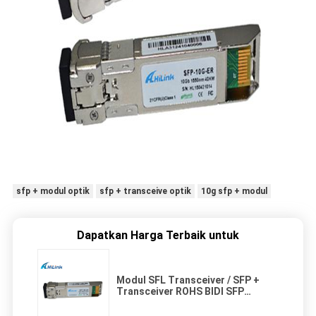
sfp + modul optik
sfp + transceive optik
10g sfp + modul
Dapatkan Harga Terbaik untuk
Modul SFL Transceiver / SFP +
Transceiver ROHS BIDI SFP
1550nm 40Km SFP-10G-ER