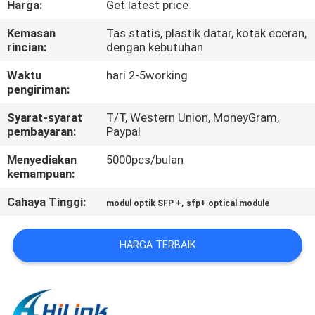
Harga:
Get latest price
KUALITAS
Kemasan
Tas statis, plastik datar, kotak eceran,
rincian:
dengan kebutuhan
HUBUNGI
KAMI
Waktu
hari 2-5working
pengiriman:
Syarat-syarat
T/T, Western Union, MoneyGram,
BERITA
pembayaran:
Paypal
Menyediakan
5000pcs/bulan
KASUS-
kemampuan:
KASUS
Cahaya Tinggi:
,
modul optik SFP +
sfp+ optical module
MINTA
HARGA TERBAIK
KUTIPAN
SITEMAP