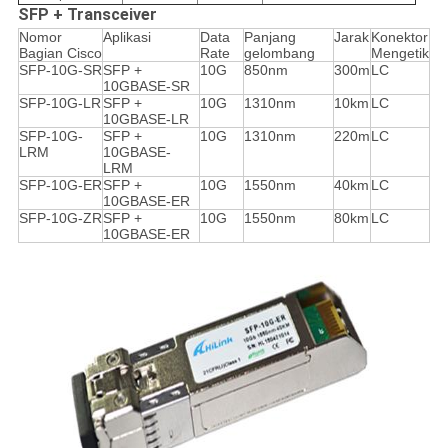
SFP + Transceiver
Nomor
Aplikasi
Data
Panjang
Jarak
Konektor
Bagian Cisco
Rate
gelombang
Mengetik
SFP-10G-SR
SFP +
10G
850nm
300m
LC
10GBASE-SR
SFP-10G-LR
SFP +
10G
1310nm
10km
LC
10GBASE-LR
SFP-10G-
SFP +
10G
1310nm
220m
LC
LRM
10GBASE-
LRM
SFP-10G-ER
SFP +
10G
1550nm
40km
LC
10GBASE-ER
SFP-10G-ZR
SFP +
10G
1550nm
80km
LC
10GBASE-ER