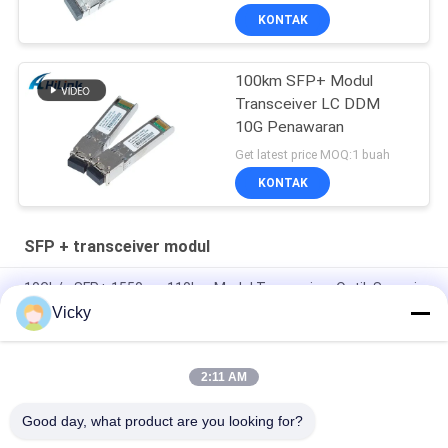
Transceiver
KONTAK
100km SFP+ Modul
Transceiver LC DDM
10G Penawaran
Get latest price MOQ:1 buah
KONTAK
SFP + transceiver modul
10Gb/s SFP+ 1550nm 110km Modul Transceiver Optik Sesuai
RoHS
Vicky
25Gbps BIDI 40KM 1270/1310nm 40KM APD LC DOM
Transceiver 25G Ethernet Fiber Optic Transceivers
2:11 AM
25Gb/s SFP28 BIDI 60km 1295/1309nm LC DDM Transceiver
Good day, what product are you looking for?