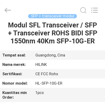
Shenzhen
HiLink
Technology
Co.,Ltd..
All
SFP + transceiver modul
Rights
Reserved.
Modul SFL Transceiver / SFP
RUMAH
+ Transceiver ROHS BIDI SFP
PRODUK
1550nm 40Km SFP-10G-ER
TENTANG
Tempat asal:
Guangdong, Cina
KAMI
Nama merek:
HILINK
Sertifikasi:
CE FCC Rohs
TUR
Nomor model:
HL-SFP-10G-ER
PABRIK
Kuantitas min
1pcs
Order:
KONTROL