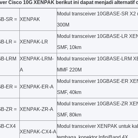
ver Cisco 10G XENPAK berikut ini dapat menjadi alternat
Modul transceiver 10GBASE-SR X2 
B-SR =
XENPAK
300M
Modul transceiver 10GBASE-LR XE
B-LR =
XENPAK-LR
SMF, 10km
GB-LRM
XENPAK-LRM-
Modul transceiver 10GBASE-LRM X
A
MMF 220M
Modul transceiver 10GBASE-ER XE
B-ER =
XENPAK-ER-A
SMF, 40km
Modul transceiver 10GBASE-ZR XE
B-ZR =
XENPAK-ZR-A
SMF, 80km
GB-CX4
Modul transceiver XENPAK untuk ka
XENPAK-CX4-A
tembaga, konektor InfiniBand 4X