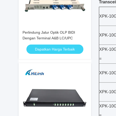
Transcei
XPK-10G
Perlindung Jalur Optik OLP BIDI
XPK-10G
Dengan Terminal A&B LC/UPC
Dapatkan Harga Terbaik
XPK-10
=
XPK-10G
XPK-10G
XPK-10
=