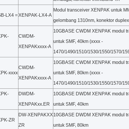
Modul transceiver XENPAK untuk M
B-LX4 =
XENPAK-LX4-A
gelombang 1310nm, konektor duple
10GBASE CWDM XENPAK modul tra
PK-
CWDM-
untuk SMF, 40km (xxxx -
XENPAKxxxx-A
1470/1490/1510/1530/1550/1570/15
10GBASE CWDM XENPAK modul tra
CWDM-
PK-xxxx
untuk SMF, 80km (xxxx -
XENPAKxxxx-A
1470/1490/1510/1530/1550/1570/15
PK-
DWDM-
10GBASE DWDM XENPAK modul tra
XENPAKxx.ER
untuk SMF, 40km
DW-XENPAKXX
10GBASE DWDM XENPAK modul tra
PK-ZR
ZR
untuk SMF, 80km