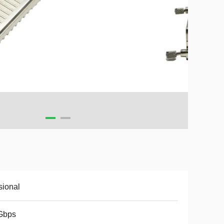
ional
Gbps