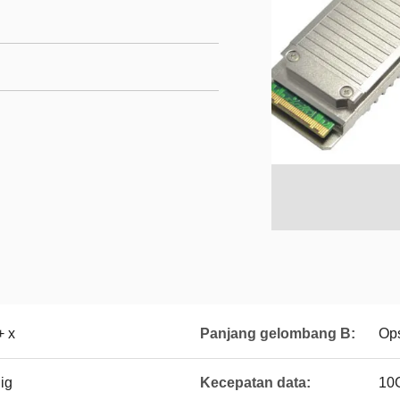
 x
Panjang gelombang B:
Ops
ig
Kecepatan data:
10