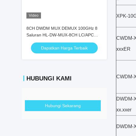
Video
XPK-10G
8CH DWDM MUX DEMUX 100GHz 8
Saluran HL-DW-MUX-8CH LC/APC
CWDM-X
LC/UPC
Dapatkan Harga Terbaik
xxxER
CWDM-X
HUBUNGI KAMI
DWDM-X
Hubungi Sekarang
xx.xxer
DWDM-X