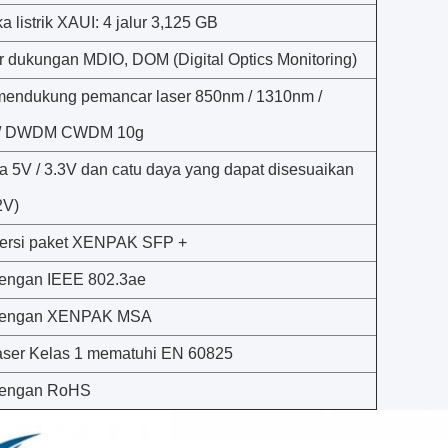
 listrik XAUI: 4 jalur 3,125 GB
r dukungan MDIO, DOM (Digital Optics Monitoring)
endukung pemancar laser 850nm / 1310nm /
 / DWDM CWDM 10g
a 5V / 3.3V dan catu daya yang dapat disesuaikan
2V)
ersi paket XENPAK SFP +
engan IEEE 802.3ae
dengan XENPAK MSA
aser Kelas 1 mematuhi EN 60825
dengan RoHS