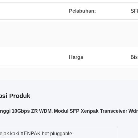
Pelabuhan:
SF
Harga
Bis
psi Produk
Tinggi 10Gbps ZR WDM, Modul SFP Xenpak Transceiver Wd
jejak kaki XENPAK hot-pluggable