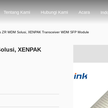
Tentang Kami
Hubungi Kami
Acara
Ind
bps ZR WDM Solusi, XENPAK Transceiver WDM SFP Module
Solusi, XENPAK