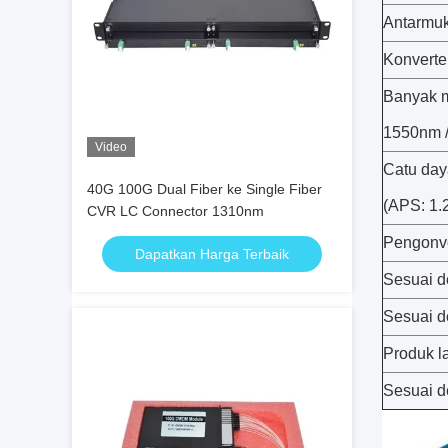
Antarmuka
Konverte
Banyak m
1550nm
Video
Catu day
40G 100G Dual Fiber ke Single Fiber
(APS: 1.
CVR LC Connector 1310nm
Pengonv
Dapatkan Harga Terbaik
Sesuai d
Sesuai 
Produk l
Sesuai 