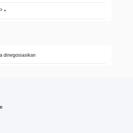
P +
a dinegosiasikan
m