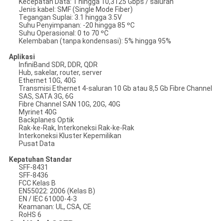
Kecepatan Data: 1 hingga 10,3125 Gbps / saluran
Jenis kabel: SMF (Single Mode Fiber)
Tegangan Suplai: 3.1 hingga 3.5V
Suhu Penyimpanan: -20 hingga 85 ºC
Suhu Operasional: 0 to 70 ºC
Kelembaban (tanpa kondensasi): 5% hingga 95%
Aplikasi
InfiniBand SDR, DDR, QDR
Hub, sakelar, router, server
Ethernet 10G, 40G
Transmisi Ethernet 4-saluran 10 Gb atau 8,5 Gb Fibre Channel
SAS, SATA 3G, 6G
Fibre Channel SAN 10G, 20G, 40G
Myrinet 40G
Backplanes Optik
Rak-ke-Rak, Interkoneksi Rak-ke-Rak
Interkoneksi Kluster Kepemilikan
Pusat Data
Kepatuhan Standar
SFF-8431
SFF-8436
FCC Kelas B
EN55022: 2006 (Kelas B)
EN / IEC 61000-4-3
Keamanan: UL, CSA, CE
RoHS 6