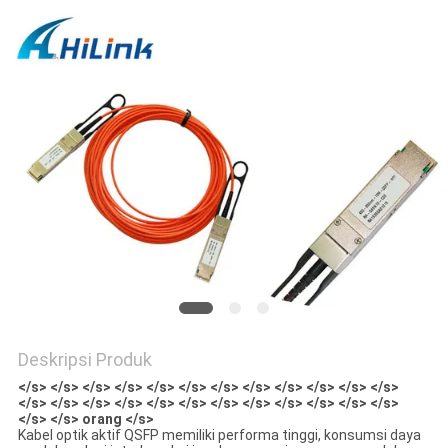
KEBIJAKAN
PRIVASI
Deskripsi Produk
</s> </s> </s> </s> </s> </s> </s> </s> </s> </s> </s> </s>
</s> </s> </s> </s> </s> </s> </s> </s> </s> </s> </s> </s>
</s> </s> orang </s>
Kabel optik aktif QSFP memiliki performa tinggi, konsumsi daya