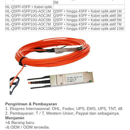
5M
HL-QSFP-4SFP + Kabel optik
HL-QSFP-4SFP10G-AOC1M
QSFP + hingga 4SFP + Kabel optik aktif 1M
HL-QSFP-4SFP10G-AOC3M
QSFP + hingga 4SFP + Kabel optik aktif 3M
HL-QSFP-4SFP10G-AOC5M
QSFP + hingga 4SFP + Kabel optik aktif 5M
HL-QSFP-4SFP10G-AOC7M
QSFP + hingga 4SFP + Kabel optik aktif 7M
HL-QSFP-4SFP10G-AOC10M
QSFP + hingga 4SFP + Kabel optik aktif 10M
Pengiriman & Pembayaran
1. Ekspres Internasional: DHL, Fedex, UPS, EMS, UPS, TNT, dll.
2. Pembayaran: T / T, Western Union, Paypal dan sebagainya.
Menjamin
>& Barang baru.
›& OEM / ODM tersedia.