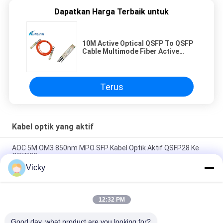
Dapatkan Harga Terbaik untuk
10M Active Optical QSFP To QSFP
Cable Multimode Fiber Active
Optical Cable Konsumsi Daya
Rendah
Terus
Kabel optik yang aktif
AOC 5M OM3 850nm MPO SFP Kabel Optik Aktif QSFP28 Ke
QSFP28
Vicky
40G AOC QSFP+ Ke 4SFP Kabel Optik AOC Aktif Dengan Empat
Saluran
12:32 PM
Konsumsi Daya Kabel Optik Aktif SFP28 25G AOC 3M Kurang
dari 1W
Good day, what product are you looking for?