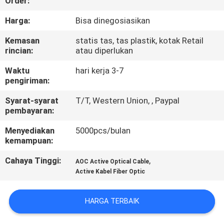
Order:
KUALITAS
Harga:
Bisa dinegosiasikan
HUBUNGI
Kemasan
statis tas, tas plastik, kotak Retail
rincian:
atau diperlukan
KAMI
Waktu
hari kerja 3-7
pengiriman:
BERITA
Syarat-syarat
T/T, Western Union, , Paypal
pembayaran:
KASUS-
Menyediakan
5000pcs/bulan
KASUS
kemampuan:
Cahaya Tinggi:
,
AOC Active Optical Cable
MINTA
Active Kabel Fiber Optic
KUTIPAN
HARGA TERBAIK
SITEMAP