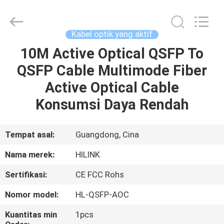
Shenzhen
HiLink
Technology
Co.,Ltd..
All
Kabel optik yang aktif
Rights
Reserved.
10M Active Optical QSFP To
RUMAH
QSFP Cable Multimode Fiber
PRODUK
Active Optical Cable
Konsumsi Daya Rendah
TENTANG
KAMI
Tempat asal:
Guangdong, Cina
Nama merek:
HILINK
TUR
Sertifikasi:
CE FCC Rohs
PABRIK
Nomor model:
HL-QSFP-AOC
KONTROL
Kuantitas min
1pcs