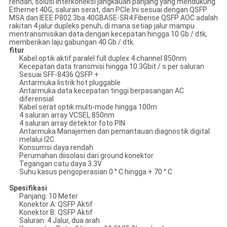
rendah, solusi interkoneksi jangkauan panjang yang mendukung
Ethernet 40G, saluran serat, dan PCIe.Ini sesuai dengan QSFP
MSA dan IEEE P802.3ba 40GBASE-SR4.Fiberise QSFP AOC adalah
rakitan 4 jalur dupleks penuh, di mana setiap jalur mampu
mentransmisikan data dengan kecepatan hingga 10 Gb / dtk,
memberikan laju gabungan 40 Gb / dtk.
fitur
Kabel optik aktif paralel full duplex 4 channel 850nm
Kecepatan data transmisi hingga 10.3Gbit / s per saluran
Sesuai SFF-8436 QSFP +
Antarmuka listrik hot pluggable
Antarmuka data kecepatan tinggi berpasangan AC
diferensial
Kabel serat optik multi-mode hingga 100m
4 saluran array VCSEL 850nm
4 saluran array detektor foto PIN
Antarmuka Manajemen dan pemantauan diagnostik digital
melalui I2C
Konsumsi daya rendah
Perumahan diisolasi dari ground konektor
Tegangan catu daya 3.3V
Suhu kasus pengoperasian 0 ° C hingga + 70 ° C
Spesifikasi
Panjang: 10 Meter
Konektor A: QSFP Aktif
Konektor B: QSFP Aktif
Saluran: 4 Jalur, dua arah