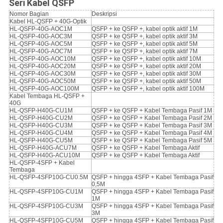
Seri Kabel QSFP
Nomor Bagian
Deskripsi
Kabel HL-QSFP + 40G-Optik
HL-QSFP-40G-AOC1M
QSFP + ke QSFP +, kabel optik aktif 1M
HL-QSFP-40G-AOC3M
QSFP + ke QSFP +, kabel optik aktif 3M
HL-QSFP-40G-AOC5M
QSFP + ke QSFP +, kabel optik aktif 5M
HL-QSFP-40G-AOC7M
QSFP + ke QSFP +, kabel optik aktif 7M
HL-QSFP-40G-AOC10M
QSFP + ke QSFP +, kabel optik aktif 10M
HL-QSFP-40G-AOC20M
QSFP + ke QSFP +, kabel optik aktif 20M
HL-QSFP-40G-AOC30M
QSFP + ke QSFP +, kabel optik aktif 30M
HL-QSFP-40G-AOC50M
QSFP + ke QSFP +, kabel optik aktif 50M
HL-QSFP-40G-AOC100M
QSFP + ke QSFP +, kabel optik aktif 100M
Kabel Tembaga HL-QSFP +
40G
HL-QSFP-H40G-CU1M
QSFP + ke QSFP + Kabel Tembaga Pasif 1M
HL-QSFP-H40G-CU2M
QSFP + ke QSFP + Kabel Tembaga Pasif 2M
HL-QSFP-H40G-CU3M
QSFP + ke QSFP + Kabel Tembaga Pasif 3M
HL-QSFP-H40G-CU4M
QSFP + ke QSFP + Kabel Tembaga Pasif 4M
HL-QSFP-H40G-CU5M
QSFP + ke QSFP + Kabel Tembaga Pasif 5M
HL-QSFP-H40G-ACU7M
QSFP + ke QSFP + Kabel Tembaga Aktif
HL-QSFP-H40G-ACU10M
QSFP + ke QSFP + Kabel Tembaga Aktif
HL-QSFP-4SFP + Kabel
Tembaga
HL-QSFP-4SFP10G-CU0.5M
QSFP + hingga 4SFP + Kabel Tembaga Pasif
0,5M
HL-QSFP-4SFP10G-CU1M
QSFP + hingga 4SFP + Kabel Tembaga Pasif
1M
HL-QSFP-4SFP10G-CU3M
QSFP + hingga 4SFP + Kabel Tembaga Pasif
3M
HL-QSFP-4SFP10G-CU5M
QSFP + hingga 4SFP + Kabel Tembaga Pasif