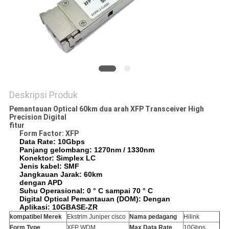
KEBIJAKAN
PRIVASI
Deskripsi Produk
Pemantauan Optical 60km dua arah XFP Transceiver High
Precision Digital
fitur
Form Factor: XFP
Data Rate: 10Gbps
Panjang gelombang: 1270nm / 1330nm
Konektor: Simplex LC
Jenis kabel: SMF
Jangkauan Jarak: 60km
dengan APD
Suhu Operasional: 0 ° C sampai 70 ° C
Digital Optical Pemantauan (DOM): Dengan
Aplikasi: 10GBASE-ZR
kompatibel Merek
Ekstrim Juniper cisco
Nama pedagang
Hilink
Form Type
XFP WDM
Max Data Rate
10Gbps