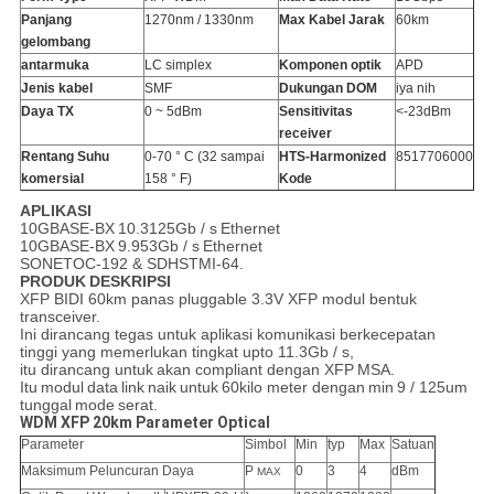
Panjang
1270nm / 1330nm
Max Kabel Jarak
60km
gelombang
antarmuka
LC simplex
Komponen optik
APD
Jenis kabel
SMF
Dukungan DOM
iya nih
Daya TX
0 ~ 5dBm
Sensitivitas
<-23dBm
receiver
Rentang Suhu
0-70 ° C (32 sampai
HTS-Harmonized
8517706000
komersial
158 ° F)
Kode
APLIKASI
10GBASE-BX
10.3125Gb / s
Ethernet
10GBASE-BX
9.953Gb / s
Ethernet
SONETOC-192 & SDHSTMI-64.
PRODUK
DESKRIPSI
XFP BIDI 60km panas pluggable 3.3V XFP modul bentuk
transceiver.
Ini dirancang tegas untuk aplikasi komunikasi berkecepatan
tinggi yang memerlukan tingkat upto 11.3Gb / s,
itu dirancang untuk
akan compliant dengan XFP
MSA.
Itu
modul
data
link
naik
untuk
60kilo meter dengan
min
9 / 125um
tunggal
mode
serat.
WDM XFP 20km Parameter Optical
Parameter
Simbol
Min
typ
Max
Satuan
Maksimum Peluncuran Daya
P
0
3
4
dBm
MAX