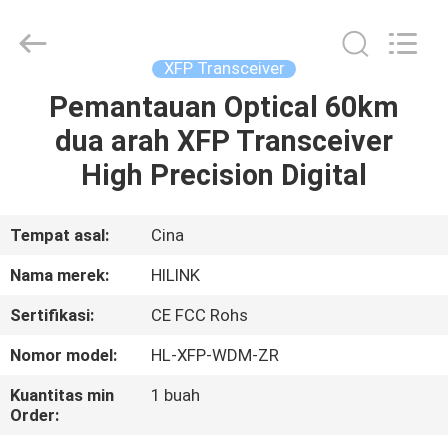
Shenzhen
HiLink
Technology
Co.,Ltd..
All
XFP Transceiver
Rights
Reserved.
Pemantauan Optical 60km
RUMAH
dua arah XFP Transceiver
PRODUK
High Precision Digital
TENTANG
Tempat asal:
Cina
KAMI
Nama merek:
HILINK
Sertifikasi:
CE FCC Rohs
TUR
Nomor model:
HL-XFP-WDM-ZR
PABRIK
Kuantitas min
1 buah
Order:
KONTROL