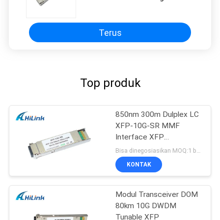
Precision Digital
Terus
Top produk
850nm 300m Dulplex LC
XFP-10G-SR MMF
Interface XFP
Transceiver
Bisa dinegosiasikan MOQ:1 buah
KONTAK
Modul Transceiver DOM
80km 10G DWDM
Tunable XFP