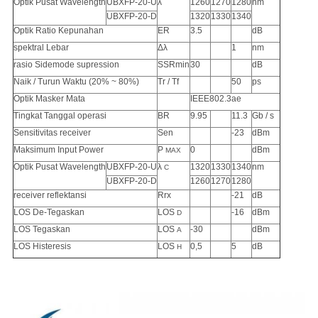
Optik Pusat Wavelength
UBXFP-20-U
λ
1260
1270
1280
nm
UBXFP-20-D
1320
1330
1340
Optik Ratio Kepunahan
ER
3.5
dB
spektral Lebar
Δλ
1
nm
rasio Sidemode supression
SSRmin
30
dB
Naik / Turun Waktu (20% ~ 80%)
Tr / Tf
50
ps
Optik Masker Mata
IEEE802.3ae
Tingkat Tanggal operasi
BR
9.95
11.3
Gb / s
Sensitivitas receiver
Sen
-23
dBm
Maksimum Input Power
P
0
dBm
MAX
Optik Pusat Wavelength
UBXFP-20-U
λ
1320
1330
1340
nm
C
UBXFP-20-D
1260
1270
1280
receiver reflektansi
Rrx
-21
dB
LOS De-Tegaskan
LOS
-16
dBm
D
LOS Tegaskan
LOS
-30
dBm
A
LOS Histeresis
LOS
0,5
5
dB
H