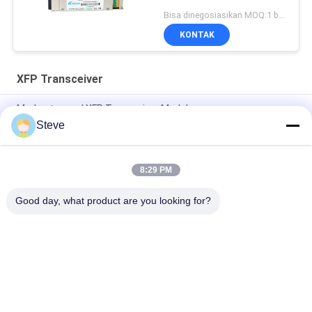
Bisa dinegosiasikan MOQ:1 buah
KONTAK
XFP Transceiver
Modus tunggal XFP Transceiver Modul
Steve
Kompatibel Huawei / Juniper XFP 10G LR FC Modul Transceiver
CATV Proyek DDM
8:29 PM
Tunggal XFP Optical Modul Transceiver Gigabit Ethernet
-14dBm Sensitivitas Receiver
Good day, what product are you looking for?
Bad Request
Semua
Modul Transceiver 
Modul Transceiver 
Optik
SFP
SFP + Transceiver 
CWDM Mux Demux 