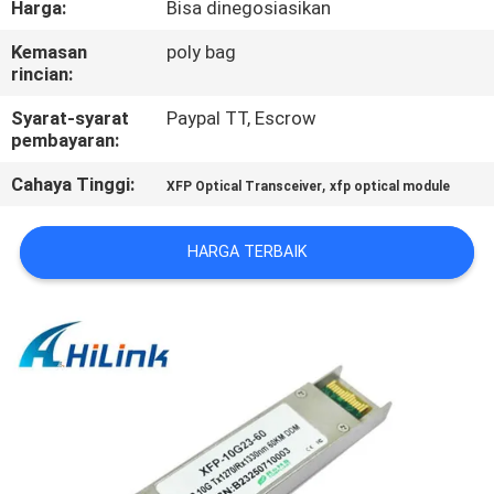
Harga:
Bisa dinegosiasikan
KUALITAS
Kemasan
poly bag
rincian:
HUBUNGI
KAMI
Syarat-syarat
Paypal TT, Escrow
pembayaran:
Cahaya Tinggi:
,
BERITA
XFP Optical Transceiver
xfp optical module
HARGA TERBAIK
KASUS-
KASUS
MINTA
KUTIPAN
SITEMAP