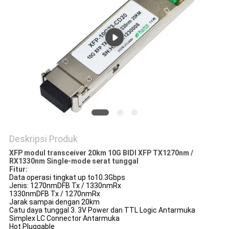
KEBIJAKAN
PRIVASI
Deskripsi Produk
XFP modul transceiver 20km 10G BIDI XFP TX1270nm /
RX1330nm Single-mode serat tunggal
Fitur:
Data operasi tingkat up to10.3Gbps
Jenis: 1270nmDFB Tx / 1330nmRx
1330nmDFB Tx / 1270nmRx
Jarak sampai dengan 20km
Catu daya tunggal 3. 3V Power dan TTL Logic Antarmuka
Simplex LC Connector Antarmuka
Hot Pluggable