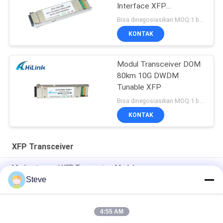
Interface XFP
Transceiver
Bisa dinegosiasikan MOQ:1 buah
KONTAK
Modul Transceiver DOM
80km 10G DWDM
Tunable XFP
Bisa dinegosiasikan MOQ:1 buah
KONTAK
XFP Transceiver
Modus tunggal XFP Transceiver Modul
Steve
Kompatibel Huawei / Juniper XFP 10G LR FC Modul Transceiver
CATV Proyek DDM
4:55 AM
Tunggal XFP Optical Modul Transceiver Gigabit Ethernet