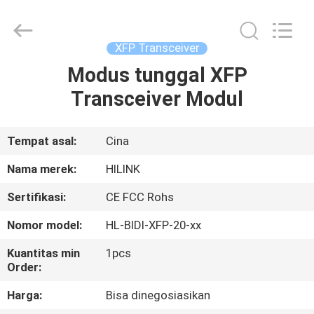
Shenzhen
HiLink
Technology
Co.,Ltd..
All
XFP Transceiver
Rights
Reserved.
Modus tunggal XFP
RUMAH
Transceiver Modul
PRODUK
Tempat asal:
Cina
TENTANG
Nama merek:
HILINK
KAMI
Sertifikasi:
CE FCC Rohs
Nomor model:
HL-BIDI-XFP-20-xx
TUR
PABRIK
Kuantitas min
1pcs
Order:
Harga:
Bisa dinegosiasikan
KONTROL