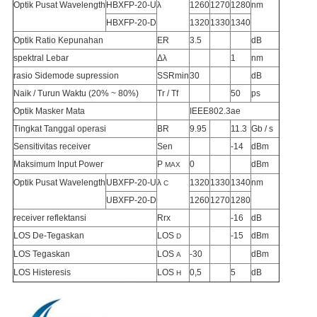
Optik Pusat Wavelength
HBXFP-20-U
λ
1260
1270
1280
nm
HBXFP-20-D
1320
1330
1340
Optik Ratio Kepunahan
ER
3.5
dB
spektral Lebar
Δλ
1
nm
rasio Sidemode supression
SSRmin
30
dB
Naik / Turun Waktu (20% ~ 80%)
Tr / Tf
50
ps
Optik Masker Mata
IEEE802.3ae
Tingkat Tanggal operasi
BR
9.95
11.3
Gb / s
Sensitivitas receiver
Sen
-14
dBm
Maksimum Input Power
P
0
dBm
MAX
Optik Pusat Wavelength
UBXFP-20-U
λ
1320
1330
1340
nm
C
UBXFP-20-D
1260
1270
1280
receiver reflektansi
Rrx
-16
dB
LOS De-Tegaskan
LOS
-15
dBm
D
LOS Tegaskan
LOS
-30
dBm
A
LOS Histeresis
LOS
0,5
5
dB
H