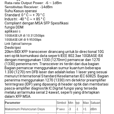
Rata-rata Output Power: -6 ~ 1dBm
Sensitivitas Receiver: -14dBm
Suhu Kasus operasi
Standard: 0 ° C ~ + 70 ° C
Industri: -40 ° C ~ + 85 ° C
Compliant dengan MSA SFP Spesifikasi
fungsi DDM
aplikasi
s
10GBASE-LR di 10.3125Gbps
10GBASE-LW di 9.953Gbps
Link Optical lainnya
Deskripsi
20km BIDI XFP transceiver dirancang untuk bi-directional 10G
seri optik komunikasi data seperti IEEE 802.3ae 10GBASE-BX
dengan menggunakan 1330 (1270nm) pemancar dan 1270
(1330) penerima nm.
Transceiver ini terdiri dari dua bagian:
Bagian pemancar menggunakan sumur kuantum beberapa
1.330 (1270) nm DFB laser dan adalah kelas 1 laser yang sesuai
menurut International Standard Keselamatan IEC 60825. Bagian
penerima menggunakan 1270 (1330) nm detektor preamplifier
terintegrasi (IDP) yang dipasang di header optik dan membatasi
pasca-amplifier diagnostik IC.Digital fungsi yang tersedia
melalui antarmuka serial 2-kawat, seperti yang ditetapkan
dalam XFP MSA.
Parameter
Simbol
Min
typ
Max
Satuan
Maksimum Peluncuran Daya
P
-3
-1
+1
dBm
MAX