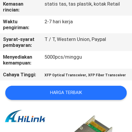
KUALITAS
Kemasan
statis tas, tas plastik, kotak Retail
rincian:
HUBUNGI
Waktu
2-7 hari kerja
pengiriman:
KAMI
Syarat-syarat
T / T, Western Union, Paypal
pembayaran:
BERITA
Menyediakan
5000pcs/minggu
kemampuan:
KASUS-
Cahaya Tinggi:
,
XFP Optical Transceiver
XFP Fiber Transceiver
KASUS
HARGA TERBAIK
MINTA
KUTIPAN
SITEMAP