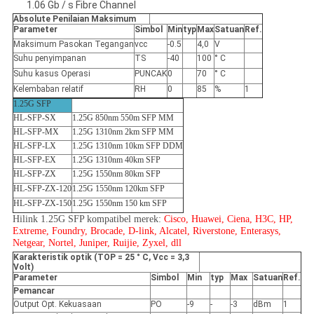
1.06 Gb / s Fibre Channel
Absolute Penilaian Maksimum
Parameter
Simbol
Min
typ
Max
Satuan
Ref.
Maksimum Pasokan Tegangan
vcc
-0.5
4,0
V
Suhu penyimpanan
TS
-40
100
° C
Suhu kasus Operasi
PUNCAK
0
70
° C
Kelembaban relatif
RH
0
85
%
1
1.25G SFP
HL-SFP-SX
1.25G 850nm 550m SFP MM
HL-SFP-MX
1.25G 1310nm 2km SFP MM
HL-SFP-LX
1.25G 1310nm 10km SFP DDM
HL-SFP-EX
1.25G 1310nm 40km SFP
HL-SFP-ZX
1.25G 1550nm 80km SFP
HL-SFP-ZX-120
1.25G 1550nm 120km SFP
HL-SFP-ZX-150
1.25G 1550nm 150 km SFP
Hilink 1.25G SFP kompatibel merek:
Cisco, Huawei, Ciena, H3C, HP,
Extreme, Foundry, Brocade, D-link, Alcatel, Riverstone, Enterasys,
Netgear, Nortel, Juniper, Ruijie, Zyxel, dll
Karakteristik optik (TOP = 25 ° C, Vcc = 3,3
Volt)
Parameter
Simbol
Min
typ
Max
Satuan
Ref.
Pemancar
Output Opt. Kekuasaan
PO
-9
-
-3
dBm
1