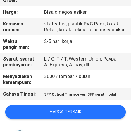
Order:
KUALITAS
Harga:
Bisa dinegosiasikan
HUBUNGI
Kemasan
statis tas, plastik PVC Pack, kotak
rincian:
Retail, kotak Teknis, atau disesuaikan.
KAMI
Waktu
2-5 hari kerja
pengiriman:
BERITA
Syarat-syarat
L / C, T / T, Western Union, Paypal,
pembayaran:
AliExpress, Alipay, dll.
KASUS-
Menyediakan
3000 / lembar / bulan
KASUS
kemampuan:
Cahaya Tinggi:
,
SFP Optical Transceiver
SFP serat modul
MINTA
KUTIPAN
HARGA TERBAIK
SITEMAP