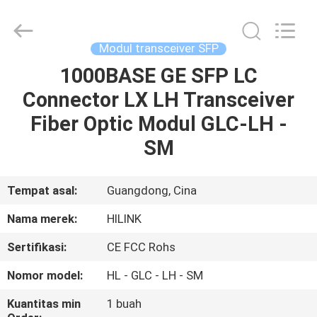
Shenzhen
HiLink
Technology
Co.,Ltd..
All
Modul transceiver SFP
Rights
Reserved.
1000BASE GE SFP LC
RUMAH
Connector LX LH Transceiver
PRODUK
Fiber Optic Modul GLC-LH -
SM
TENTANG
KAMI
Tempat asal:
Guangdong, Cina
Nama merek:
HILINK
TUR
Sertifikasi:
CE FCC Rohs
PABRIK
Nomor model:
HL - GLC - LH - SM
KONTROL
Kuantitas min
1 buah