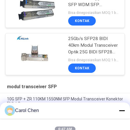
SFP WDM SFP
Transceiver Module
Bisa dinegosiasikan MOQ:1 buah
KONTAK
25Gb/s SFP28 BIDI
40km Modul Transceiver
Optik 25G BIDI SFP28
40KM Ethernet
Bisa dinegosiasikan MOQ:1 buah
KONTAK
modul transceiver SFP
10G SFP + ZR 110KM 1550NM SFP Modul Transceiver Konektor
EML LC
Carol Chen
Deplex LC SM Fiber 100G Modul Serat Optik Jarak Jauh 100KM
Dengan DDM
6:47 AM