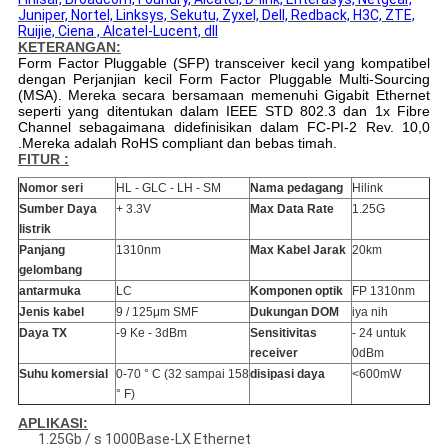
Juniper, Nortel, Linksys, Sekutu, Zyxel, Dell, Redback, H3C, ZTE,
Ruijie, Ciena , Alcatel-Lucent, dll
KETERANGAN:
Form Factor Pluggable (SFP) transceiver kecil yang kompatibel
dengan Perjanjian kecil Form Factor Pluggable Multi-Sourcing
(MSA).
Mereka secara bersamaan memenuhi Gigabit Ethernet
seperti yang ditentukan dalam IEEE STD 802.3 dan 1x Fibre
Channel sebagaimana didefinisikan dalam FC-PI-2 Rev. 10,0
.Mereka adalah RoHS compliant dan bebas timah.
FITUR :
Nomor seri
HL - GLC - LH - SM
Nama pedagang
Hilink
Sumber Daya
+ 3.3V
Max Data Rate
1.25G
listrik
Panjang
1310nm
Max Kabel Jarak
20km
gelombang
antarmuka
LC
Komponen optik
FP 1310nm
Jenis kabel
9 / 125μm SMF
Dukungan DOM
iya nih
Daya TX
-9 Ke - 3dBm
Sensitivitas
- 24 untuk
receiver
0dBm
Suhu komersial
0-70 ° C (32 sampai 158
disipasi daya
<600mW
° F)
APLIKASI:
1.25Gb / s 1000Base-LX Ethernet