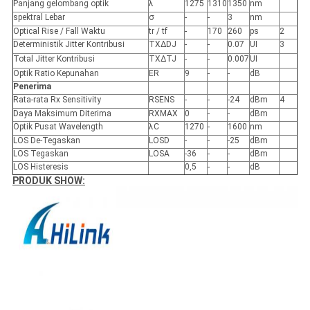
Panjang gelombang optik
λ
1275
1310
1350
nm
spektral Lebar
σ
-
-
3
nm
Optical Rise / Fall Waktu
tr / tf
-
170
260
ps
2
Deterministik Jitter Kontribusi
TXΔDJ
-
-
0.07
UI
3
Total Jitter Kontribusi
TXΔTJ
-
-
0.007
UI
Optik Ratio Kepunahan
ER
9
-
-
dB
Penerima
Rata-rata Rx Sensitivity
RSENS
-
-
-24
dBm
4
Daya Maksimum Diterima
RXMAX
0
-
-
dBm
Optik Pusat Wavelength
λC
1270
-
1600
nm
LOS De-Tegaskan
LOSD
-
-
-25
dBm
LOS Tegaskan
LOSA
-36
-
-
dBm
LOS Histeresis
0,5
-
-
dB
PRODUK SHOW: