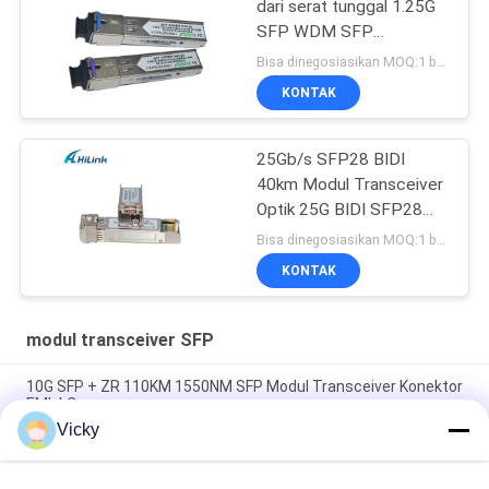
dari serat tunggal 1.25G
SFP WDM SFP
Transceiver Module
Bisa dinegosiasikan MOQ:1 buah
KONTAK
25Gb/s SFP28 BIDI
40km Modul Transceiver
Optik 25G BIDI SFP28
40KM Ethernet
Bisa dinegosiasikan MOQ:1 buah
KONTAK
modul transceiver SFP
10G SFP + ZR 110KM 1550NM SFP Modul Transceiver Konektor
EML LC
Vicky
Deplex LC SM Fiber 100G Modul Serat Optik Jarak Jauh 100KM
Dengan DDM