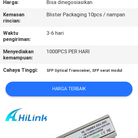
Harga:
Bisa dinegosiasikan
KUALITAS
Kemasan
Blister Packaging 10pcs / nampan
rincian:
HUBUNGI
KAMI
Waktu
3-6 hari
pengiriman:
Menyediakan
1000PCS PER HARI
BERITA
kemampuan:
Cahaya Tinggi:
,
SFP Optical Transceiver
SFP serat modul
KASUS-
KASUS
HARGA TERBAIK
MINTA
KUTIPAN
SITEMAP