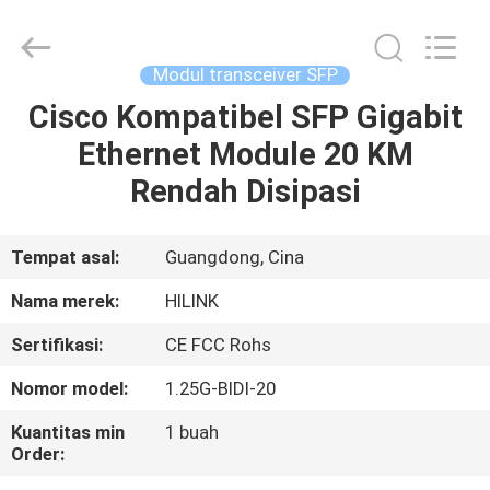
Shenzhen
HiLink
Technology
Co.,Ltd..
All
Modul transceiver SFP
Rights
Reserved.
Cisco Kompatibel SFP Gigabit
RUMAH
Ethernet Module 20 KM
PRODUK
Rendah Disipasi
TENTANG
Tempat asal:
Guangdong, Cina
KAMI
Nama merek:
HILINK
Sertifikasi:
CE FCC Rohs
TUR
Nomor model:
1.25G-BIDI-20
PABRIK
Kuantitas min
1 buah
Order:
KONTROL