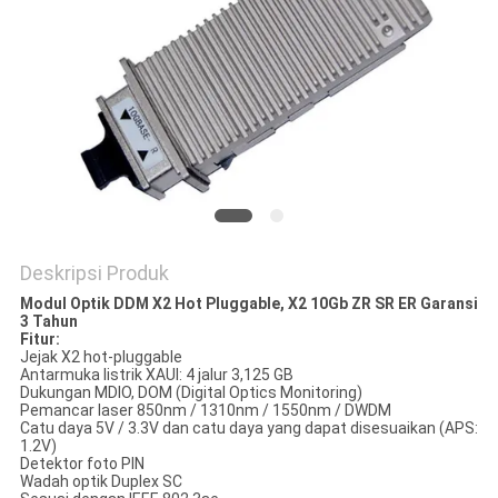
KEBIJAKAN
PRIVASI
Deskripsi Produk
Modul Optik DDM X2 Hot Pluggable, X2 10Gb ZR SR ER Garansi
3 Tahun
Fitur:
Jejak X2 hot-pluggable
Antarmuka listrik XAUI: 4 jalur 3,125 GB
Dukungan MDIO, DOM (Digital Optics Monitoring)
Pemancar laser 850nm / 1310nm / 1550nm / DWDM
Catu daya 5V / 3.3V dan catu daya yang dapat disesuaikan (APS:
1.2V)
Detektor foto PIN
Wadah optik Duplex SC