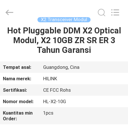
Shenzhen
HiLink
Technology
Co.,Ltd..
All
X2 Transceiver Modul
Rights
Reserved.
Hot Pluggable DDM X2 Optical
RUMAH
Modul, X2 10GB ZR SR ER 3
PRODUK
Tahun Garansi
TENTANG
Tempat asal:
Guangdong, Cina
KAMI
Nama merek:
HILINK
Sertifikasi:
CE FCC Rohs
TUR
Nomor model:
HL-X2-10G
PABRIK
Kuantitas min
1pcs
Order:
KONTROL