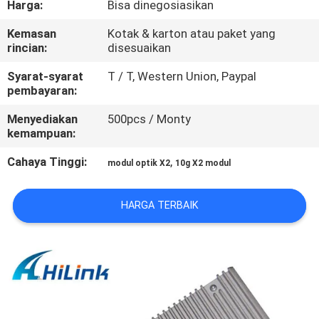
Harga:
Bisa dinegosiasikan
KUALITAS
Kemasan
Kotak & karton atau paket yang
rincian:
disesuaikan
HUBUNGI
KAMI
Syarat-syarat
T / T, Western Union, Paypal
pembayaran:
Menyediakan
500pcs / Monty
BERITA
kemampuan:
Cahaya Tinggi:
,
modul optik X2
10g X2 modul
KASUS-
KASUS
HARGA TERBAIK
MINTA
KUTIPAN
SITEMAP