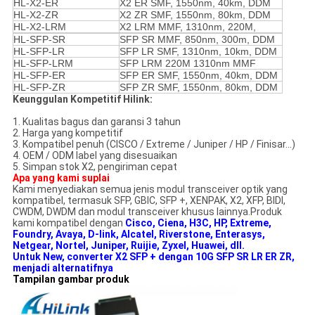
HL-X2-ER
X2 ER SMF, 1550nm, 40km, DDM
HL-X2-ZR
X2 ZR SMF, 1550nm, 80km, DDM
HL-X2-LRM
X2 LRM MMF, 1310nm, 220M,
HL-SFP-SR
SFP SR MMF, 850nm, 300m, DDM
HL-SFP-LR
SFP LR SMF, 1310nm, 10km, DDM
HL-SFP-LRM
SFP LRM 220M 1310nm MMF
HL-SFP-ER
SFP ER SMF, 1550nm, 40km, DDM
HL-SFP-ZR
SFP ZR SMF, 1550nm, 80km, DDM
Keunggulan Kompetitif Hilink:
1. Kualitas bagus dan garansi 3 tahun
2. Harga yang kompetitif
3. Kompatibel penuh (CISCO / Extreme / Juniper / HP / Finisar…)
4. OEM / ODM label yang disesuaikan
5. Simpan stok X2, pengiriman cepat
Apa yang kami suplai
Kami menyediakan semua jenis modul transceiver optik yang
kompatibel, termasuk SFP, GBIC, SFP +, XENPAK, X2, XFP, BIDI,
CWDM, DWDM dan modul transceiver khusus lainnya.Produk
kami kompatibel dengan
Cisco, Ciena, H3C, HP, Extreme,
Foundry, Avaya, D-link, Alcatel, Riverstone, Enterasys,
Netgear, Nortel, Juniper, Ruijie, Zyxel, Huawei, dll.
Untuk New, converter X2 SFP + dengan 10G SFP SR LR ER ZR,
menjadi alternatifnya
Tampilan gambar produk