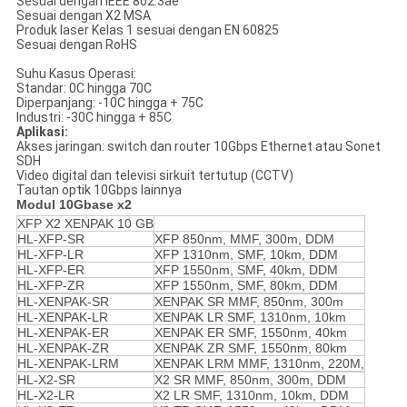
Sesuai dengan IEEE 802.3ae
Sesuai dengan X2 MSA
Produk laser Kelas 1 sesuai dengan EN 60825
Sesuai dengan RoHS
Suhu Kasus Operasi:
Standar: 0C hingga 70C
Diperpanjang: -10C hingga + 75C
Industri: -30C hingga + 85C
Aplikasi:
Akses jaringan: switch dan router 10Gbps Ethernet atau Sonet
SDH
Video digital dan televisi sirkuit tertutup (CCTV)
Tautan optik 10Gbps lainnya
Modul 10Gbase x2
XFP X2 XENPAK 10 GB
HL-XFP-SR
XFP 850nm, MMF, 300m, DDM
HL-XFP-LR
XFP 1310nm, SMF, 10km, DDM
HL-XFP-ER
XFP 1550nm, SMF, 40km, DDM
HL-XFP-ZR
XFP 1550nm, SMF, 80km, DDM
HL-XENPAK-SR
XENPAK SR MMF, 850nm, 300m
HL-XENPAK-LR
XENPAK LR SMF, 1310nm, 10km
HL-XENPAK-ER
XENPAK ER SMF, 1550nm, 40km
HL-XENPAK-ZR
XENPAK ZR SMF, 1550nm, 80km
HL-XENPAK-LRM
XENPAK LRM MMF, 1310nm, 220M,
HL-X2-SR
X2 SR MMF, 850nm, 300m, DDM
HL-X2-LR
X2 LR SMF, 1310nm, 10km, DDM