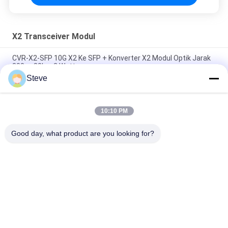
X2 Transceiver Modul
CVR-X2-SFP 10G X2 Ke SFP + Konverter X2 Modul Optik Jarak
300m-80km 2 Watt
Steve
1310nm Panjang Gelombang Fiber Optic Transceiver 10g Multi
Mode X2 Transcevier Lrm Duplex SC Connector
10:10 PM
Optical X2 Transceiver Module 10Gbse ZR 1550nm 80km
Jarak 3 Tahun Garansi
Good day, what product are you looking for?
Bad Request
Semua
Modul Transceiver 
Modul Transceiver 
Optik
SFP
SFP + Transceiver 
CWDM Mux Demux 
Modul
Modul