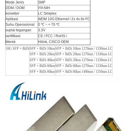
Mode Jenis
SMF
DDM / DOM
IYA NIH
konektor
LC Simplex
Aplikasi
WDM 10G Ethernet / 2x 4x 8x FC
Suhu Operasional
0 ℃ ~ + 70 ℃
suplai tegangan
3.3V
sertifikasi
CE / FCC / RoHS /
Merek
Hilink, CISCO OEM
10G SFP + BiDi
SFP + BiDi 10km
SFP + BiDi 10km 1270nm / 1330nm LC
SFP + BiDi 20km
SFP + BiDi 20km 1270nm / 1330nm LC
SFP + BiDi 40km
SFP + BiDi 20km 1270nm / 1330nm LC
SFP + BiDi 60km
SFP + BiDi 60km 1270nm / 1330nm LC
SFP + BiDi 80km
SFP + BiDi 80km 1490nm / 1550nm LC