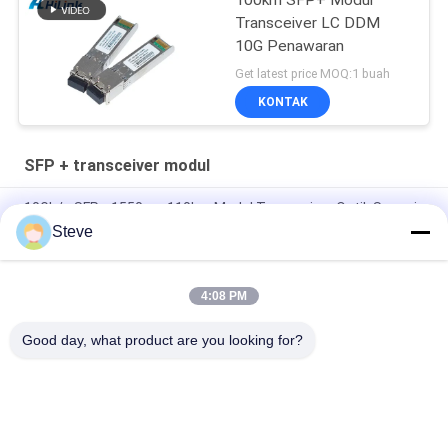
100km SFP+ Modul
Transceiver LC DDM
10G Penawaran
Get latest price MOQ:1 buah
KONTAK
SFP + transceiver modul
10Gb/s SFP+ 1550nm 110km Modul Transceiver Optik Sesuai
RoHS
Steve
25Gbps BIDI 40KM 1270/1310nm 40KM APD LC DOM
Transceiver 25G Ethernet Fiber Optic Transceivers
4:08 PM
25Gb/s SFP28 BIDI 60km 1295/1309nm LC DDM Transceiver
Good day, what product are you looking for?
Bad Request
Semua
Modul Transceiver 
Modul Transceiver 