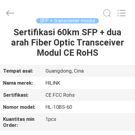
Shenzhen
HiLink
Technology
Co.,Ltd..
All
SFP + transceiver modul
Rights
Reserved.
Sertifikasi 60km SFP + dua
RUMAH
arah Fiber Optic Transceiver
PRODUK
Modul CE RoHS
TENTANG
Tempat asal:
Guangdong, Cina
KAMI
Nama merek:
HILINK
Sertifikasi:
CE FCC Rohs
TUR
Nomor model:
HL-10BS-60
PABRIK
Kuantitas min
1pcs
Order:
KONTROL