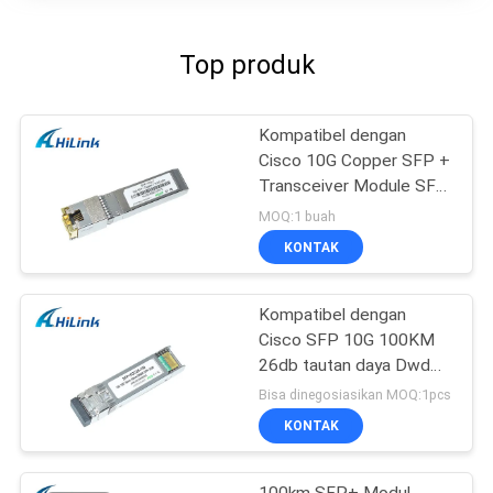
Top produk
Kompatibel dengan
Cisco 10G Copper SFP +
Transceiver Module SFP
-10G-T RJ45 connector
MOQ:1 buah
KONTAK
Kompatibel dengan
Cisco SFP 10G 100KM
26db tautan daya Dwdm
SFP + Modul
Bisa dinegosiasikan MOQ:1pcs
Transceiver
KONTAK