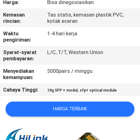
Harga:
Bisa dinegosiasikan
KUALITAS
Kemasan
Tas statis, kemasan plastik PVC,
rincian:
kotak eceran
HUBUNGI
KAMI
Waktu
1-4 hari kerja
pengiriman:
Syarat-syarat
L/C, T/T, Western Union
BERITA
pembayaran:
Menyediakan
5000pairs / minggu
KASUS-
kemampuan:
KASUS
Cahaya Tinggi:
,
10g SFP + modul
sfp+ optical module
MINTA
HARGA TERBAIK
KUTIPAN
SITEMAP