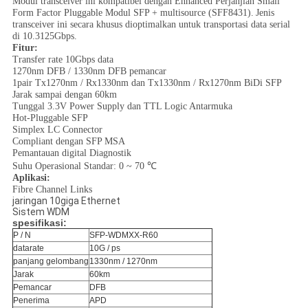
Modul transceiver ini kompatibel dengan Enhanced Perjanjian Small
Form Factor Pluggable Modul SFP + multisource (SFF8431).
Jenis
transceiver ini secara khusus dioptimalkan untuk transportasi data serial
di 10.3125Gbps.
Fitur:
Transfer rate 10Gbps data
1270nm DFB / 1330nm DFB pemancar
1pair Tx1270nm / Rx1330nm dan Tx1330nm / Rx1270nm BiDi SFP
Jarak sampai dengan 60km
Tunggal 3.3V Power Supply dan TTL Logic Antarmuka
Hot-Pluggable SFP
Simplex LC Connector
Compliant dengan SFP MSA
Pemantauan digital Diagnostik
Suhu Operasional Standar: 0 ~ 70 ℃
Aplikasi:
Fibre Channel Links
jaringan 10giga Ethernet
Sistem WDM
spesifikasi:
P / N
SFP-WDMXX-R60
datarate
10G / ps
panjang gelombang
1330nm / 1270nm
Jarak
60km
Pemancar
DFB
Penerima
APD