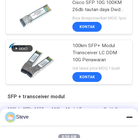
Cisco SFP 10G 100KM
26db tautan daya Dwdm
SFP + Modul
Bisa dinegosiasikan MOQ:1pcs
Transceiver
KONTAK
100km SFP+ Modul
Transceiver LC DDM
10G Penawaran
Get latest price MOQ:1 buah
KONTAK
SFP + transceiver modul
10Gb/s SFP+ 1550nm 110km Modul Transceiver Optik Sesuai
RoHS
Steve
25Gbps BIDI 40KM 1270/1310nm 40KM APD LC DOM
Transceiver 25G Ethernet Fiber Optic Transceivers
8:59 AM