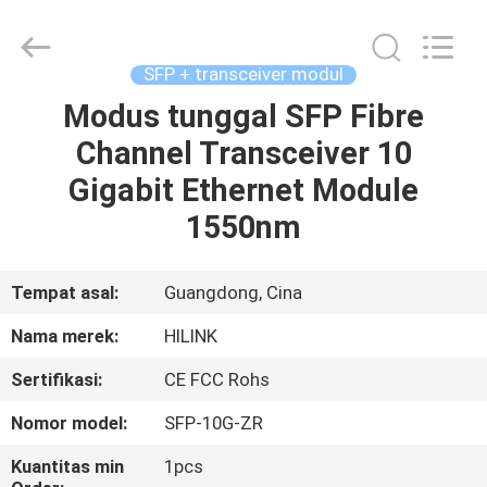
Shenzhen
HiLink
Technology
Co.,Ltd..
All
SFP + transceiver modul
Rights
Reserved.
Modus tunggal SFP Fibre
RUMAH
Channel Transceiver 10
PRODUK
Gigabit Ethernet Module
1550nm
TENTANG
KAMI
Tempat asal:
Guangdong, Cina
Nama merek:
HILINK
TUR
Sertifikasi:
CE FCC Rohs
PABRIK
Nomor model:
SFP-10G-ZR
KONTROL
Kuantitas min
1pcs