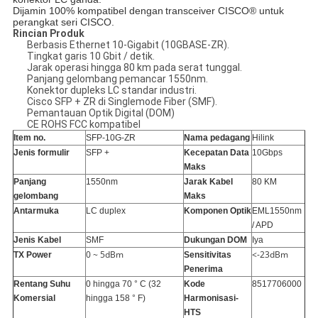
Dijamin 100% kompatibel dengan
transceiver CISCO® untuk
perangkat seri CISCO.
Rincian Produk
Berbasis Ethernet 10-Gigabit (10GBASE-ZR).
Tingkat garis 10 Gbit / detik.
Jarak operasi hingga 80 km pada serat tunggal.
Panjang gelombang pemancar 1550nm.
Konektor dupleks LC standar industri.
Cisco SFP + ZR di Singlemode Fiber (SMF).
Pemantauan Optik Digital (DOM)
CE ROHS FCC kompatibel
Item no.
SFP-10G-ZR
Nama pedagang
Hilink
Jenis formulir
SFP +
Kecepatan Data
10Gbps
Maks
Panjang
1550nm
Jarak Kabel
80 KM
gelombang
Maks
Antarmuka
LC duplex
Komponen Optik
EML1550nm
/ APD
Jenis Kabel
SMF
Dukungan DOM
Iya
0 ~ 5dBm
<-23dBm
TX Power
Sensitivitas
Penerima
Rentang Suhu
0 hingga 70 ° C (32
Kode
8517706000
Komersial
hingga 158 ° F)
Harmonisasi-
HTS