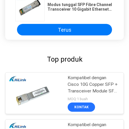
Modus tunggal SFP Fibre Channel
Transceiver 10 Gigabit Ethernet
Module 1550nm
Terus
Top produk
Kompatibel dengan
Cisco 10G Copper SFP +
Transceiver Module SFP
-10G-T RJ45 connector
MOQ:1 buah
KONTAK
Kompatibel dengan