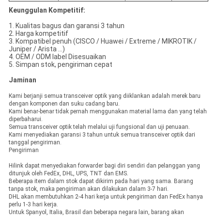
Keunggulan Kompetitif:
1. Kualitas bagus dan garansi 3 tahun
2. Harga kompetitif
3. Kompatibel penuh (CISCO / Huawei / Extreme / MIKROTIK /
Juniper / Arista ...)
4. OEM / ODM label Disesuaikan
5. Simpan stok, pengiriman cepat
Jaminan
Kami berjanji semua transceiver optik yang diiklankan adalah merek baru
dengan komponen dan suku cadang baru.
Kami benar-benar tidak pernah menggunakan material lama dan yang telah
diperbaharui.
Semua transceiver optik telah melalui uji fungsional dan uji penuaan.
Kami menyediakan garansi 3 tahun untuk semua transceiver optik dari
tanggal pengiriman.
Pengiriman
Hilink dapat menyediakan forwarder bagi diri sendiri dan pelanggan yang
ditunjuk oleh FedEx, DHL, UPS, TNT dan EMS.
Beberapa item dalam stok dapat dikirim pada hari yang sama.
Barang
tanpa stok, maka pengiriman akan dilakukan dalam 3-7 hari.
DHL akan membutuhkan 2-4 hari kerja untuk pengiriman dan FedEx hanya
perlu 1-3 hari kerja.
Untuk Spanyol, Italia, Brasil dan beberapa negara lain, barang akan