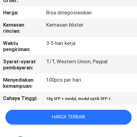
Order:
KUALITAS
Harga:
Bisa dinegosiasikan
HUBUNGI
Kemasan
Kemasan blister
rincian:
KAMI
Waktu
3-5 hari kerja
pengiriman:
BERITA
Syarat-syarat
T/T, Western Union, Paypal
pembayaran:
KASUS-
Menyediakan
100pcs per hari
KASUS
kemampuan:
Cahaya Tinggi:
,
10g SFP + modul
modul optik SFP +
MINTA
KUTIPAN
HARGA TERBAIK
SITEMAP