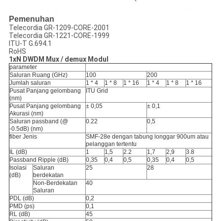
Pemenuhan
Telecordia GR-1209-CORE-2001
Telecordia GR-1221-CORE-1999
ITU-T G.694.1
RoHS
1xN DWDM Mux / demux Modul
parameter
Saluran Ruang (GHz)
100
200
Jumlah saluran
1 * 4
1 * 8
1 * 16
1 * 4
1 * 8
1 * 16
Pusat Panjang gelombang
ITU Grid
(nm)
Pusat Panjang gelombang
± 0,05
± 0,1
Akurasi (nm)
Saluran passband (@
0.22
0,5
-0.5dB) (nm)
fiber Jenis
SMF-28e dengan tabung longgar 900um atau
pelanggan tertentu
IL (dB)
1
1,5
2.2
1,7
2,9
3.8
Passband Ripple (dB)
0,35
0,4
0,5
0,35
0,4
0,5
Isolasi
Saluran
25
28
(dB)
berdekatan
Non-Berdekatan
40
Saluran
PDL (dB)
0,2
PMD (ps)
0,1
RL (dB)
45