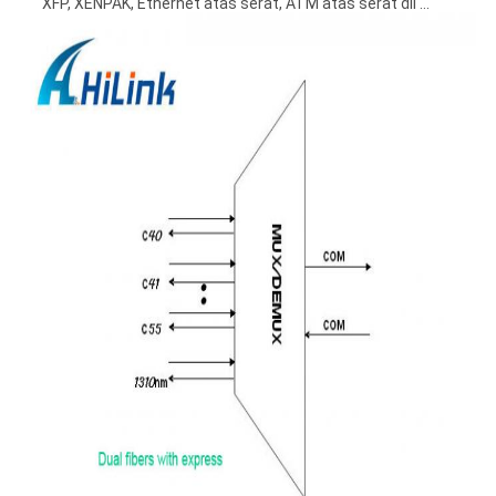
XFP, XENPAK, Ethernet atas serat, ATM atas serat dll ...