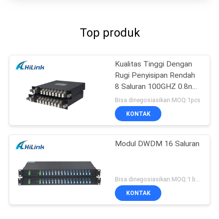
Top produk
Kualitas Tinggi Dengan
Rugi Penyisipan Rendah
8 Saluran 100GHZ 0.8nm
DWDM Mux Demux
Bisa dinegosiasikan MOQ:1pcs
KONTAK
Modul DWDM 16 Saluran
Bisa dinegosiasikan MOQ:1 buah
KONTAK