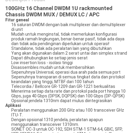
100GHz 16 Channel DWDM 1U rackmounted
KEBIJAKAN
Chassis DWDM MUX / DEMUX LC / APC
Fitur geneal
PRIVASI
16 saluran DWDM dengan baik multiplexer dan demultiplexer
di unit
Mudah untuk menginstal, tidak memerlukan konfigurasi
produk ramah lingkungan, benar-benar pasif, tidak ada daya
dan tidak ada pendinginan diperlukan untuk operasi!
Standalone, tidak ada peralatan lain yang dibutuhkan
Yang akan digunakan dalam 2 serat untai dan simplex strand
Dapat dihubungkan ke setiap jenis serat
Low insertion loss - isolasi tinggi
Disassembles mudah untuk membersihkan
Sepenuhnya Universal, operasi dua arah pada semua port
Sepenuhnya transparan di semua tingkat data dan protokol
keandalan yang tinggi, MTBF dari 100 tahun
Telecordia / Bellcore GR-1209 dan GR-1221 berkualitas
Menerima setiap data rate dan protokol pada port hingga 10
Gbps, juga 40 Gbps (DPSK, DQPSK) dan 100 Gbps (DP-QPSK)
Opsional jendela 1310nm dapat mulus diintegrasikan
Aplikasi
Peralatan menggunakan 200 GHz atau 100 transceiver GHz
ITU-T.
Dengan opsional 1310 jendela, peralatan apapun
menggunakan transceiver 1310nm.
SONET OC-3 untuk OC-192, SDH STM-1 STM-64, GBIC, SFP,