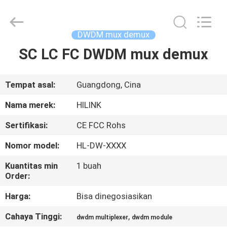
Shenzhen
HiLink
Technology
Co.,Ltd..
All
DWDM mux demux
Rights
Reserved.
SC LC FC DWDM mux demux
RUMAH
PRODUK
Tempat asal:
Guangdong, Cina
Nama merek:
HILINK
TENTANG
Sertifikasi:
CE FCC Rohs
KAMI
Nomor model:
HL-DW-XXXX
TUR
Kuantitas min
1 buah
Order:
PABRIK
Harga:
Bisa dinegosiasikan
KONTROL
Cahaya Tinggi:
,
dwdm multiplexer
dwdm module