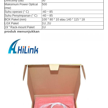
Directivity (dB)
50
Maksimum Power Optical
500
(mw)
Suhu operasi (° C)
-40 ~ 85
Suhu Penyimpanan (° C)
-40 ~ 85
BOX Paket (mm)
100 * 80 * 10 atau 140 * 115 * 18
LGX Paket
1U, 2U
19 '' Rack-mount Paket
1U
produk menunjukkan