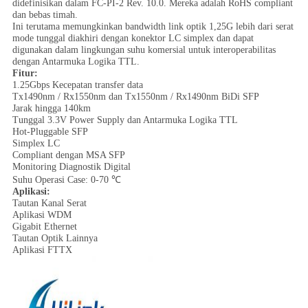
didefinisikan dalam FC-PI-2 Rev. 10.0. Mereka adalah RoHS compliant
dan bebas timah.
Ini terutama memungkinkan bandwidth link optik 1,25G lebih dari serat
mode tunggal diakhiri dengan konektor LC simplex dan dapat
digunakan dalam lingkungan suhu komersial untuk interoperabilitas
dengan Antarmuka Logika TTL.
Fitur:
1.25Gbps Kecepatan transfer data
Tx1490nm / Rx1550nm dan Tx1550nm / Rx1490nm BiDi SFP
Jarak hingga 140km
Tunggal 3.3V Power Supply dan Antarmuka Logika TTL
Hot-Pluggable SFP
Simplex LC
Compliant dengan MSA SFP
Monitoring Diagnostik Digital
Suhu Operasi Case: 0-70 ℃
Aplikasi:
Tautan Kanal Serat
Aplikasi WDM
Gigabit Ethernet
Tautan Optik Lainnya
Aplikasi FTTX