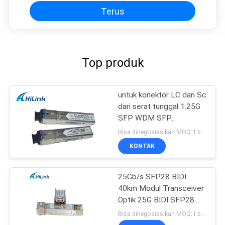
Terus
Top produk
untuk konektor LC dan Sc
dari serat tunggal 1.25G
SFP WDM SFP
Transceiver Module
Bisa dinegosiasikan MOQ:1 buah
KONTAK
25Gb/s SFP28 BIDI
40km Modul Transceiver
Optik 25G BIDI SFP28
40KM Ethernet
Bisa dinegosiasikan MOQ:1 buah