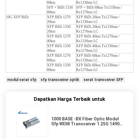
60km
Rx1330nm LC
SFP + BiDi 1330
SFP + BiDi 60km Tx1330nm /
60km
Rx1270nm LC
10G XFP BiDi
XFP BiDi 1270
XFP BiDi 20km Tx1270nm /
20km
Rx1330nm LC
XFP BiDi 1330
XFP BiDi 20km Tx1330nm /
20km
Rx1270nm LC
XFP BiDi 1270
XFP BiDi 40km Tx1270nm /
40km
Rx1330nm LC
XFP BiDi 1330
XFP BiDi 40km Tx1330nm /
40km
Rx1270nm LC
XFP BiDi 1270
XFP BiDi 60km Tx1270nm /
60km
Rx1330nm LC
XFP BiDi 1330
XFP BiDi 60km Tx1330nm /
60km
Rx1270nm LC
modul serat sfp
sfp transceiver optik
serat transceiver SFP
Dapatkan Harga Terbaik untuk
1000 BASE -BX Fiber Optic Modul
Sfp WDM Transceiver 1.25G 1490 /
1550nm DOM BiDi SFP LC