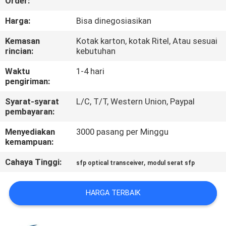
Order:
KUALITAS
Harga:
Bisa dinegosiasikan
HUBUNGI
Kemasan
Kotak karton, kotak Ritel, Atau sesuai
rincian:
kebutuhan
KAMI
Waktu
1-4 hari
pengiriman:
BERITA
Syarat-syarat
L/C, T/T, Western Union, Paypal
pembayaran:
KASUS-
Menyediakan
3000 pasang per Minggu
KASUS
kemampuan:
Cahaya Tinggi:
,
sfp optical transceiver
modul serat sfp
MINTA
KUTIPAN
HARGA TERBAIK
SITEMAP