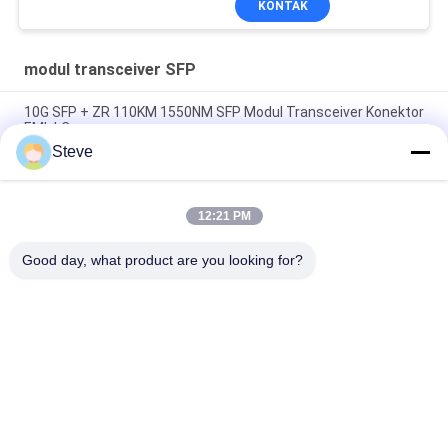
KONTAK
modul transceiver SFP
10G SFP + ZR 110KM 1550NM SFP Modul Transceiver Konektor
EML LC
Steve
Deplex LC SM Fiber 100G Modul Serat Optik Jarak Jauh 100KM
Dengan DDM
12:21 PM
Modul Transceiver SFP 10G 850nm 300M Konektor LC ganda
SFP-10G-SR
Good day, what product are you looking for?
Bad Request
Semua
Modul Transceiver 
Modul Transceiver 
Optik
SFP
SFP + Transceiver 
CWDM Mux Demux 
Modul
Modul