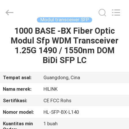
Shenzhen
HiLink
Technology
Co.,Ltd..
All
Modul transceiver SFP
Rights
Reserved.
1000 BASE -BX Fiber Optic
RUMAH
Modul Sfp WDM Transceiver
PRODUK
1.25G 1490 / 1550nm DOM
BiDi SFP LC
TENTANG
KAMI
Tempat asal:
Guangdong, Cina
Nama merek:
HILINK
TUR
Sertifikasi:
CE FCC Rohs
PABRIK
Nomor model:
HL-SFP-BX-L140
KONTROL
Kuantitas min
1 buah