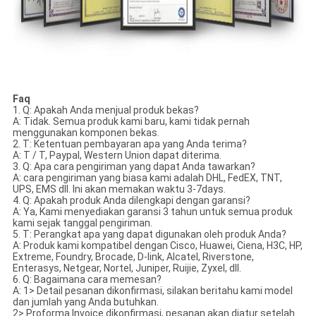
Faq
1. Q: Apakah Anda menjual produk bekas?
A: Tidak. Semua produk kami baru, kami tidak pernah
menggunakan komponen bekas.
2. T: Ketentuan pembayaran apa yang Anda terima?
A: T / T, Paypal, Western Union dapat diterima.
3. Q: Apa cara pengiriman yang dapat Anda tawarkan?
A: cara pengiriman yang biasa kami adalah DHL, FedEX, TNT,
UPS, EMS dll. Ini akan memakan waktu 3-7days.
4. Q: Apakah produk Anda dilengkapi dengan garansi?
A: Ya, Kami menyediakan garansi 3 tahun untuk semua produk
kami sejak tanggal pengiriman.
5. T: Perangkat apa yang dapat digunakan oleh produk Anda?
A: Produk kami kompatibel dengan Cisco, Huawei, Ciena, H3C, HP,
Extreme, Foundry, Brocade, D-link, Alcatel, Riverstone,
Enterasys, Netgear, Nortel, Juniper, Ruijie, Zyxel, dll.
6. Q: Bagaimana cara memesan?
A: 1> Detail pesanan dikonfirmasi, silakan beritahu kami model
dan jumlah yang Anda butuhkan.
2> Proforma Invoice dikonfirmasi, pesanan akan diatur setelah