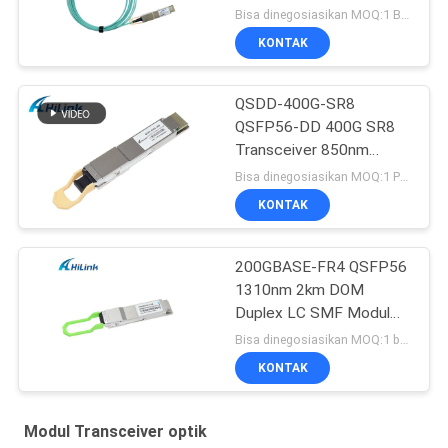
Disesuaikan
Bisa dinegosiasikan MOQ:1 BUAH
KONTAK
QSDD-400G-SR8
QSFP56-DD 400G SR8
Transceiver 850nm
150M MPT/MPO-16
Bisa dinegosiasikan MOQ:1 PCS
DOM
KONTAK
200GBASE-FR4 QSFP56
1310nm 2km DOM
Duplex LC SMF Modul
Transceiver Optik
Bisa dinegosiasikan MOQ:1 buah
KONTAK
Modul Transceiver optik