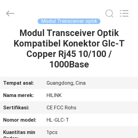
Shenzhen
HiLink
Technology
Co.,Ltd..
All
Modul Transceiver optik
Rights
Reserved.
Modul Transceiver Optik
RUMAH
Kompatibel Konektor Glc-T
PRODUK
Copper Rj45 10/100 /
1000Base
TENTANG
KAMI
Tempat asal:
Guangdong, Cina
Nama merek:
HILINK
TUR
Sertifikasi:
CE FCC Rohs
PABRIK
Nomor model:
HL-GLC-T
KONTROL
Kuantitas min
1pcs