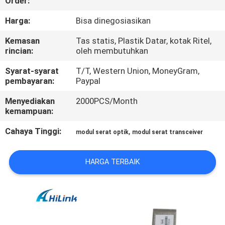
Order:
KUALITAS
Harga:
Bisa dinegosiasikan
HUBUNGI
Kemasan
Tas statis, Plastik Datar, kotak Ritel,
rincian:
oleh membutuhkan
KAMI
Syarat-syarat
T/T, Western Union, MoneyGram,
pembayaran:
Paypal
BERITA
Menyediakan
2000PCS/Month
kemampuan:
KASUS-
Cahaya Tinggi:
,
modul serat optik
modul serat transceiver
KASUS
HARGA TERBAIK
MINTA
KUTIPAN
SITEMAP