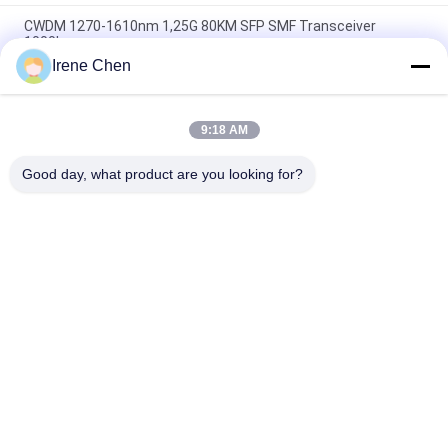
CWDM 1270-1610nm 1,25G 80KM SFP SMF Transceiver
1000base
Irene Chen
60km QSFP+ Ethernet Optical Transceiver Hot Pluggable
Duplex LC 40Gb/dtk
9:18 AM
Modul Transceiver Optik Konektor MPO Hilink 100G QSFP28
SR4 100M FTTX
Good day, what product are you looking for?
Bad Request
Semua
Modul Transceiver 
Modul Transceiver 
Optik
SFP
SFP + Transceiver 
CWDM Mux Demux 
Modul
Modul
X2 Transceiver 
DWDM Mux Demux
Modul