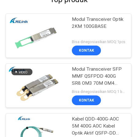
Modul Transceiver Optik
2KM 100GBASE
Bisa dinegosiasikan MOQ:1pcs
KONTAK
Modul Transceiver SFP
MMF QSFPDD 400G
SR8 OM3 70M OM4
100M
Bisa dinegosiasikan MOQ:1 buah
KONTAK
Kabel QDD-400G-AOC
5M 400G AOC Kabel
Optik Aktif QSFP-DD