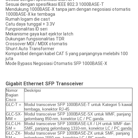
Sesuai dengan spesifikasi IEEE 802.3 1000BASE-T
Mendukung 1000BASE-X tanpa jam dengan negosiasi otomatis
1000BASE-X ke tembaga
Rumah logam die cast
Catu daya tunggal + 3.3V
Fungsionalitas ID seri
Mekanisme gaya kait ejektor latch
Dukungan fungsionalitas TDR
Crossover MDI / MDIX otomatis
Shunt Auto Transformer
Kompatibel dengan kabel CAT 5 yang panjangnya melebihi 100
juta
Mode Bypass Negosiasi Otomatis SFP 1000BASE-X
Gigabit Ethernet SFP Transceiver
Nomor
Deskripsi
Bagian
Cisco
GLC-T =
Modul transceiver SFP 1000BASE-T untuk Kategori 5 kawat
tembaga, konektor RJ-45
GLC-SX-
Modul transceiver SFP 1000BASE-SX untuk MMF, panjang
MM =
gelombang 850-nm, konektor LC / PC ganda
GLC-LH-
Modul transceiver SFP 1000BASE-LX / LH untuk MMF dan
SM =
SMF, panjang gelombang 1310-nm, konektor LC / PC ganda
GLC-ZX-
Modul transceiver SFP 1000BASE-ZX untuk SMF, panjang
SM =
gelombang 1550-nm, konektor LC / PC ganda