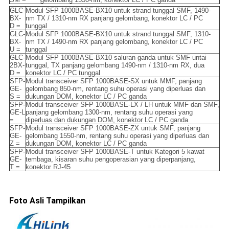
GLC-
Modul SFP 1000BASE-BX10 untuk strand tunggal SMF, 1490-
BX-
nm TX / 1310-nm RX panjang gelombang, konektor LC / PC
D =
tunggal
GLC-
Modul SFP 1000BASE-BX10 untuk strand tunggal SMF, 1310-
BX-
nm TX / 1490-nm RX panjang gelombang, konektor LC / PC
U =
tunggal
GLC-
Modul SFP 1000BASE-BX10 saluran ganda untuk SMF untai
2BX-
tunggal, TX panjang gelombang 1490-nm / 1310-nm RX, dua
D =
konektor LC / PC tunggal
SFP-
Modul transceiver SFP 1000BASE-SX untuk MMF, panjang
GE-
gelombang 850-nm, rentang suhu operasi yang diperluas dan
S =
dukungan DOM, konektor LC / PC ganda
SFP-
Modul transceiver SFP 1000BASE-LX / LH untuk MMF dan SMF,
GE-L
panjang gelombang 1300-nm, rentang suhu operasi yang
=
diperluas dan dukungan DOM, konektor LC / PC ganda
SFP-
Modul transceiver SFP 1000BASE-ZX untuk SMF, panjang
GE-
gelombang 1550-nm, rentang suhu operasi yang diperluas dan
Z =
dukungan DOM, konektor LC / PC ganda
SFP-
Modul transceiver SFP 1000BASE-T untuk Kategori 5 kawat
GE-
tembaga, kisaran suhu pengoperasian yang diperpanjang,
T =
konektor RJ-45
Foto Asli Tampilkan