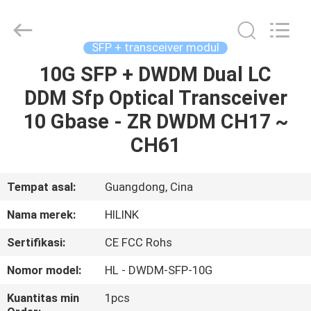
Shenzhen
HiLink
Technology
Co.,Ltd..
All
SFP + transceiver modul
Rights
Reserved.
10G SFP + DWDM Dual LC
RUMAH
DDM Sfp Optical Transceiver
PRODUK
10 Gbase - ZR DWDM CH17 ~
CH61
TENTANG
KAMI
Tempat asal:
Guangdong, Cina
Nama merek:
HILINK
TUR
Sertifikasi:
CE FCC Rohs
PABRIK
Nomor model:
HL - DWDM-SFP-10G
KONTROL
Kuantitas min
1pcs