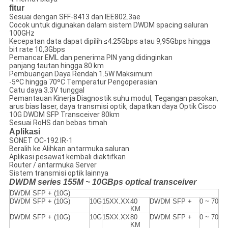
fitur
Sesuai dengan SFF-8413 dan IEE802.3ae
Cocok untuk digunakan dalam sistem DWDM spacing saluran
100GHz
Kecepatan data dapat dipilih ≤4.25Gbps atau 9,95Gbps hingga
bit rate 10,3Gbps
Pemancar EML dan penerima PIN yang didinginkan
panjang tautan hingga 80 km
Pembuangan Daya Rendah 1.5W Maksimum
-5ºC hingga 70ºC Temperatur Pengoperasian
Catu daya 3.3V tunggal
Pemantauan Kinerja Diagnostik suhu modul, Tegangan pasokan,
arus bias laser, daya transmisi optik, dapatkan daya Optik Cisco
10G DWDM SFP Transceiver 80km
Sesuai RoHS dan bebas timah
Aplikasi
SONET OC-192 IR-1
Beralih ke Alihkan antarmuka saluran
Aplikasi pesawat kembali diaktifkan
Router / antarmuka Server
Sistem transmisi optik lainnya
DWDM series 155M ~ 10GBps optical transceiver
DWDM SFP + (10G)
DWDM SFP + (10G)
10G
15XX.XX
40
DWDM SFP +
0 ~ 70
KM
DWDM SFP + (10G)
10G
15XX.XX
80
DWDM SFP +
0 ~ 70
KM