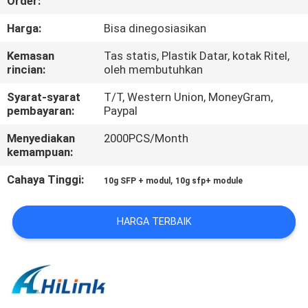
Order:
KUALITAS
Harga:
Bisa dinegosiasikan
HUBUNGI
Kemasan
Tas statis, Plastik Datar, kotak Ritel,
rincian:
oleh membutuhkan
KAMI
Syarat-syarat
T/T, Western Union, MoneyGram,
pembayaran:
Paypal
BERITA
Menyediakan
2000PCS/Month
kemampuan:
KASUS-
Cahaya Tinggi:
,
10g SFP + modul
10g sfp+ module
KASUS
HARGA TERBAIK
MINTA
KUTIPAN
SITEMAP