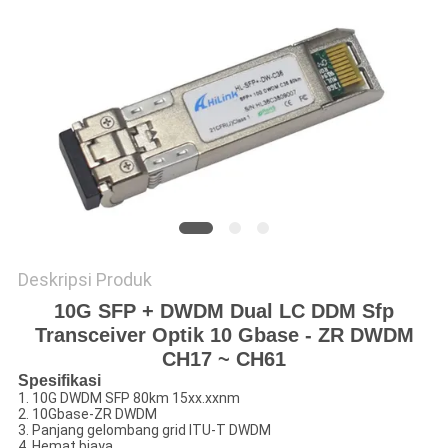
KEBIJAKAN
PRIVASI
Deskripsi Produk
10G SFP + DWDM Dual LC DDM Sfp
Transceiver Optik 10 Gbase - ZR DWDM
CH17 ~ CH61
Spesifikasi
1. 10G DWDM SFP 80km 15xx.xxnm
2. 10Gbase-ZR DWDM
3. Panjang gelombang grid ITU-T DWDM
4. Hemat biaya