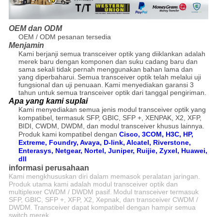
OEM dan ODM
OEM / ODM pesanan tersedia
Menjamin
Kami berjanji semua transceiver optik yang diiklankan adalah
merek baru dengan komponen dan suku cadang baru dan
sama sekali tidak pernah menggunakan bahan lama dan
yang diperbaharui.
Semua transceiver optik telah melalui uji
fungsional dan uji penuaan.
Kami menyediakan garansi 3
tahun untuk semua transceiver optik dari tanggal pengiriman.
Apa yang kami suplai
Kami menyediakan semua jenis modul transceiver optik yang
kompatibel, termasuk SFP, GBIC, SFP +, XENPAK, X2, XFP,
BIDI, CWDM, DWDM, dan modul transceiver khusus lainnya.
Produk kami
kompatibel dengan
Cisco, 3COM, H3C, HP,
Extreme, Foundry, Avaya, D-link, Alcatel, Riverstone,
Enterasys, Netgear, Nortel, Juniper, Ruijie, Zyxel, Huawei,
dll
informasi perusahaan
Kami mengkhususkan diri dalam memasok peralatan jaringan.
Produk utama kami adalah modul transceiver optik dan
multiplexer CWDM / DWDM pasif.
Modul transceiver termasuk
SFP, GBIC, SFP +, XFP, X2, Xepnak, dan transceiver CWDM /
DWDM.
Transceiver dapat kompatibel dengan hampir semua
switch merek.