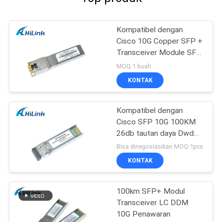
Kompatibel dengan
Cisco 10G Copper SFP +
Transceiver Module SFP
-10G-T RJ45 connector
MOQ:1 buah
KONTAK
Kompatibel dengan
Cisco SFP 10G 100KM
26db tautan daya Dwdm
SFP + Modul
Bisa dinegosiasikan MOQ:1pcs
Transceiver
KONTAK
100km SFP+ Modul
Transceiver LC DDM
10G Penawaran