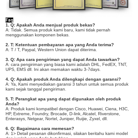
Faq
1. Q: Apakah Anda menjual produk bekas?
A: Tidak. Semua produk kami baru, kami tidak pernah
menggunakan komponen bekas.
2. T: Ketentuan pembayaran apa yang Anda terima?
A: T / T, Paypal, Western Union dapat diterima.
3. Q: Apa cara pengiriman yang dapat Anda tawarkan?
A: cara pengiriman yang biasa kami adalah DHL, FedEX, TNT,
UPS, EMS dll. Ini akan memakan waktu 3-7days.
4. Q: Apakah produk Anda dilengkapi dengan garansi?
A: Ya, Kami menyediakan garansi 3 tahun untuk semua produk
kami sejak tanggal pengiriman.
5. T: Perangkat apa yang dapat digunakan oleh produk
Anda?
A: Produk kami kompatibel dengan Cisco, Huawei, Ciena, H3C,
HP, Extreme, Foundry, Brocade, D-link, Alcatel, Riverstone,
Enterasys, Netgear, Nortel, Juniper, Ruijie, Zyxel, dll.
6. Q: Bagaimana cara memesan?
A: 1> Detail pesanan dikonfirmasi, silakan beritahu kami model