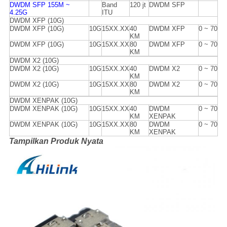
DWDM SFP 155M ~
Band
120 jt
DWDM SFP
4.25G
ITU
DWDM XFP (10G)
DWDM XFP (10G)
10G
15XX.XX
40
DWDM XFP
0 ~ 70
KM
DWDM XFP (10G)
10G
15XX.XX
80
DWDM XFP
0 ~ 70
KM
DWDM X2 (10G)
DWDM X2 (10G)
10G
15XX.XX
40
DWDM X2
0 ~ 70
KM
DWDM X2 (10G)
10G
15XX.XX
80
DWDM X2
0 ~ 70
KM
DWDM XENPAK (10G)
DWDM XENPAK (10G)
10G
15XX.XX
40
DWDM
0 ~ 70
KM
XENPAK
DWDM XENPAK (10G)
10G
15XX.XX
80
DWDM
0 ~ 70
KM
XENPAK
Tampilkan Produk Nyata