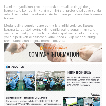
Kami menyediakan produk-produk berkualitas tinggi dengan
harga yang kompetitif.
Kami memiliki staf profesional yang selalu
ada di sini untuk memberikan Anda dukungan teknis dan layanan
terbaik.
Modul paling populer yang sering kita miliki stoknya.
Barang-
barang tanpa stok seringkali memiliki waktu pengiriman yang
sangat singkat juga.
Jika Anda tidak dapat menemukan barang
yang diperlukan di situs web kami, Anda cukup menghubungi
kami.
Kami akan segera membalas Anda.