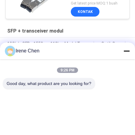
Get latest price MOQ:1 buah
KONTAK
SFP + transceiver modul
10Gb/s SFP+ 1550nm 110km Modul Transceiver Optik Sesuai
RoHS
Irene Chen
25Gbps BIDI 40KM 1270/1310nm 40KM APD LC DOM
Transceiver 25G Ethernet Fiber Optic Transceivers
9:26 PM
25Gb/s SFP28 BIDI 60km 1295/1309nm LC DDM Transceiver
Good day, what product are you looking for?
Bad Request
Semua
Modul Transceiver 
Modul Transceiver 
Optik
SFP
SFP + Transceiver 
CWDM Mux Demux 