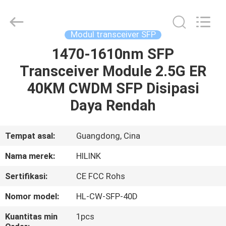
Shenzhen
HiLink
Technology
Co.,Ltd..
All
Modul transceiver SFP
Rights
Reserved.
1470-1610nm SFP
RUMAH
Transceiver Module 2.5G ER
PRODUK
40KM CWDM SFP Disipasi
Daya Rendah
TENTANG
KAMI
Tempat asal:
Guangdong, Cina
Nama merek:
HILINK
TUR
Sertifikasi:
CE FCC Rohs
PABRIK
Nomor model:
HL-CW-SFP-40D
KONTROL
Kuantitas min
1pcs