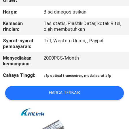
Order:
KUALITAS
Harga:
Bisa dinegosiasikan
HUBUNGI
Kemasan
Tas statis, Plastik Datar, kotak Ritel,
rincian:
oleh membutuhkan
KAMI
Syarat-syarat
T/T, Western Union, , Paypal
pembayaran:
BERITA
Menyediakan
2000PCS/Month
kemampuan:
KASUS-
Cahaya Tinggi:
,
sfp optical transceiver
modul serat sfp
KASUS
HARGA TERBAIK
MINTA
KUTIPAN
SITEMAP