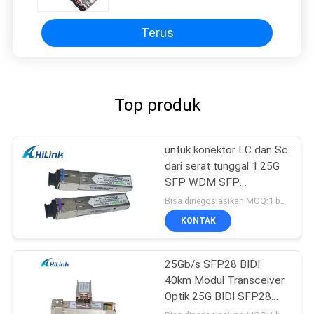
Terus
Top produk
untuk konektor LC dan Sc
dari serat tunggal 1.25G
SFP WDM SFP
Transceiver Module
Bisa dinegosiasikan MOQ:1 buah
KONTAK
25Gb/s SFP28 BIDI
40km Modul Transceiver
Optik 25G BIDI SFP28
40KM Ethernet