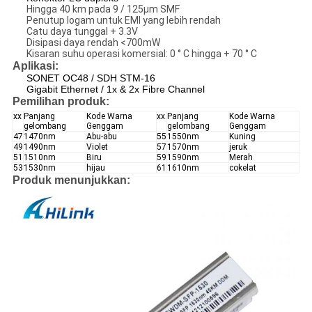
Hingga 40 km pada 9 / 125μm SMF
Penutup logam untuk EMI yang lebih rendah
Catu daya tunggal + 3.3V
Disipasi daya rendah <700mW
Kisaran suhu operasi komersial: 0 ° C hingga + 70 ° C
Aplikasi:
SONET OC48 / SDH STM-16
Gigabit Ethernet / 1x & 2x Fibre Channel
Pemilihan produk:
xx
Panjang
Kode Warna
xx
Panjang
Kode Warna
gelombang
Genggam
gelombang
Genggam
47
1470nm
Abu-abu
55
1550nm
Kuning
49
1490nm
Violet
57
1570nm
jeruk
51
1510nm
Biru
59
1590nm
Merah
53
1530nm
hijau
61
1610nm
cokelat
Produk menunjukkan: