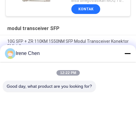
Bisa dinegosiasikan MOQ:1 buah
KONTAK
modul transceiver SFP
10G SFP + ZR 110KM 1550NM SFP Modul Transceiver Konektor
EML LC
Irene Chen
Deplex LC SM Fiber 100G Modul Serat Optik Jarak Jauh 100KM
Dengan DDM
12:22 PM
Modul Transceiver SFP 10G 850nm 300M Konektor LC ganda
SFP-10G-SR
Good day, what product are you looking for?
Bad Request
Semua
Modul Transceiver 
Modul Transceiver 
Optik
SFP
SFP + Transceiver 
CWDM Mux Demux 