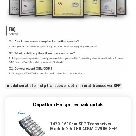
modul serat sfp
sfp transceiver optik
serat transceiver SFP
Dapatkan Harga Terbaik untuk
1470-1610nm SFP Transceiver
Module 2.5G ER 40KM CWDM SFP
Disipasi Daya Rendah