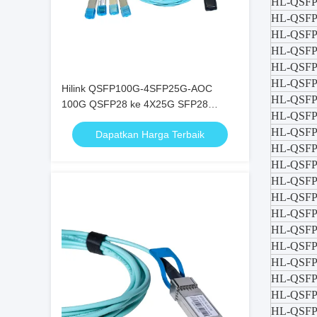
HL-QSF
HL-QSF
HL-QSF
HL-QSF
HL-QSF
HL-QSF
Hilink QSFP100G-4SFP25G-AOC
HL-QSF
100G QSFP28 ke 4X25G SFP28
HL-QSFP 
Breakout Active Optical Cable
HL-QSF
Dapatkan Harga Terbaik
HL-QSF
HL-QSF
HL-QSF
HL-QSF
HL-QSF
HL-QSF
HL-QSFP-
HL-QSFP
HL-QSFP
HL-QSFP
HL-QSFP