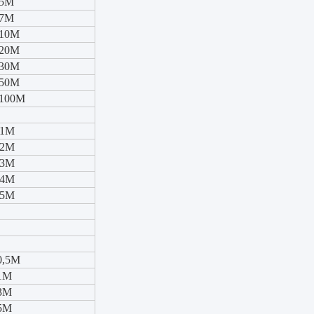
 5M
 7M
f 10M
f 20M
f 30M
f 50M
f 100M
 1M
 2M
 3M
 4M
 5M
0,5M
 1M
 3M
 5M