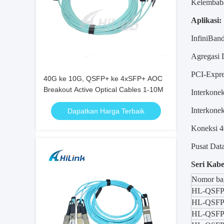
Kelembab
Aplikasi:
InfiniBa
Agregasi 
PCI-Expre
40G ke 10G, QSFP+ ke 4xSFP+ AOC
Breakout Active Optical Cables 1-10M
Interkone
Interkon
Dapatkan Harga Terbaik
Koneksi 
Pusat Dat
Seri Kab
Nomor ba
HL-QSFP 
HL-QSF
HL-QSF