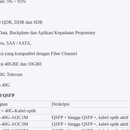
an: 5% ~ 95%
nd QDR, DDR dan SDR
Data, Backplane dan Aplikasi Kepadatan Proprietary
ss, SAS / SATA,
ksi yang kompatibel dengan Fibre Channel
eksi 40GBE dan 10GBE
40G Telecom
a 40G
el QSFP
gian
Deskripsi
+ 40G-Kabel optik
P-40G-AOC1M
QSFP + hingga QSFP +, kabel optik aktif
P-40G-AOC3M
QSFP + hingga QSFP +, kabel optik aktif