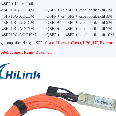
4SFP + Kabel optik
P-4SFP10G-AOC1M
QSFP + ke 4SFP + kabel optik aktif 1M
P-4SFP10G-AOC3M
QSFP + ke 4SFP + kabel optik aktif 3M
P-4SFP10G-AOC5M
QSFP + ke 4SFP + kabel optik aktif 5M
P-4SFP10G-AOC7M
QSFP + ke 4SFP + kabel optik aktif 7M
-4SFP10G-AOC10M
QSFP + ke 4SFP + kabel optik aktif 10M
g kompatibel dengan SFP:
Cisco, Huawei, Ciena, H3C, HP, Extreme, Fo
rtel, Juniper, Ruijie, Zyxel, dll.