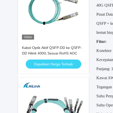
40G QSF
Pusat Dat
QSFP + ke
hemat biay
Video
Fitur:
Kabel Optik Aktif QSFP-DD ke QSFP-
Konektor
DD Hilink 400G Sesuai RoHS AOC
Kecepata
Dapatkan Harga Terbaik
Panjang: 
Kawat AW
Tegangan 
Suhu Peny
Suhu Oper