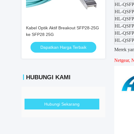
HL-QSFP-
HL-QSF
HL-QSF
HL-QSF
Kabel Optik Aktif Breakout SFP28-25G
HL-QSF
ke SFP28 25G
HL-QSFP
Dapatkan Harga Terbaik
Merek yan
Netgear, No
HUBUNGI KAMI
Hubungi Sekarang