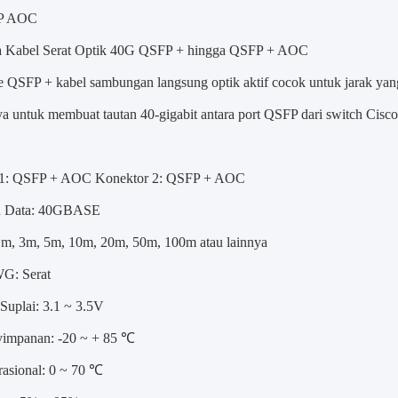
P AOC
a Kabel Serat Optik 40G QSFP + hingga QSFP + AOC
 QSFP + kabel sambungan langsung optik aktif cocok untuk jarak yan
a untuk membuat tautan 40-gigabit antara port QSFP dari switch Cisco
 1: QSFP + AOC Konektor 2: QSFP + AOC
n Data: 40GBASE
1m, 3m, 5m, 10m, 20m, 50m, 100m atau lainnya
G: Serat
Suplai: 3.1 ~ 3.5V
impanan: -20 ~ + 85 ℃
asional: 0 ~ 70 ℃