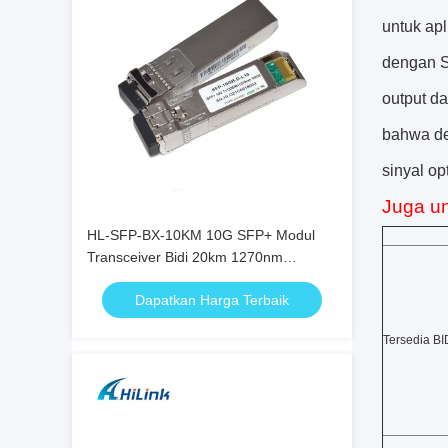
untuk apl
dengan S
output da
bahwa de
sinyal op
Juga u
HL-SFP-BX-10KM 10G SFP+ Modul
Transceiver Bidi 20km 1270nm
1330nm LC Connector RoHS
Dapatkan Harga Terbaik
Tersedia B