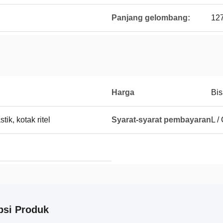
Panjang gelombang:
12
Harga
Bis
tik, kotak ritel
Syarat-syarat pembayaran
L /
psi Produk