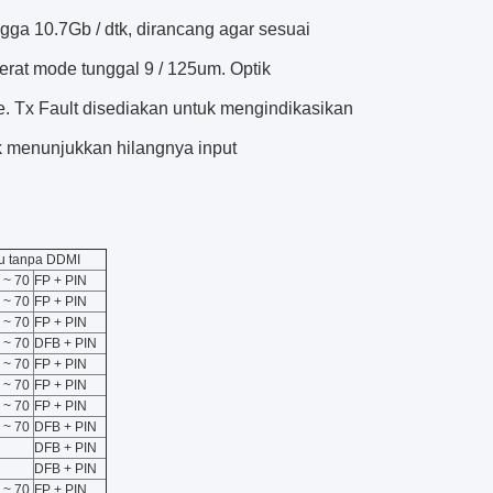
gga 10.7Gb / dtk, dirancang agar sesuai
at mode tunggal 9 / 125um. Optik
le. Tx Fault disediakan untuk mengindikasikan
k menunjukkan hilangnya input
au tanpa DDMI
 ~ 70
FP + PIN
 ~ 70
FP + PIN
 ~ 70
FP + PIN
 ~ 70
DFB + PIN
 ~ 70
FP + PIN
 ~ 70
FP + PIN
 ~ 70
FP + PIN
 ~ 70
DFB + PIN
DFB + PIN
DFB + PIN
 ~ 70
FP + PIN