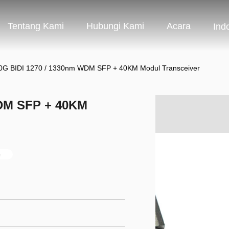
Tentang Kami
Hubungi Kami
Acara
Ind
0G BIDI 1270 / 1330nm WDM SFP + 40KM Modul Transceiver
WDM SFP + 40KM
e