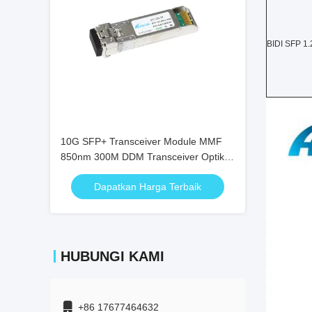
BIDI SFP 1.
10G SFP+ Transceiver Module MMF
850nm 300M DDM Transceiver Optik
SFP-10G-SR
Dapatkan Harga Terbaik
HUBUNGI KAMI
+86 17677464632