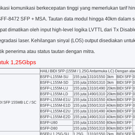
ikasi komunikasi berkecepatan tinggi yang memerlukan tarif hin
FF-8472 SFP + MSA. Tautan data modul hingga 40km dalam ser
pat dimatikan oleh input high-level logika LVTTL dari Tx Disab
gradasi laser. Kehilangan sinyal (LOS) output disediakan untu
tik penerima atau status tautan dengan mitra.
ntuk 1,25Gbps
HAILI BIDI SFP (155M / 1.25G Antarmuka LC) Dengan at
BSFP-L155M-SU
155 juta
1310/1550
3km
BIDI SFP
0
BSFP-L155M-SD
155 juta
1550/1310
3km
BIDI SFP
0
BSFP-L155M-LU
155 juta
1310/1490
20km
BIDI SFP
0
BSFP-L155M-LD
155 juta
1490/1310
20km
BIDI SFP
0
BSFP-L155M-E1U
155 juta
1310/1550
40km
BIDI SFP
0
IDI SFP 155MB LC / SC
BSFP-L155M-E1D
155 juta
1550/1310
40km
BIDI SFP
0
BSFP-L155M-E2U
155 juta
1310/1490
40km
BIDI SFP
0
BSFP-L155M-E2D
155 juta
1490/1310
40km
BIDI SFP
0
BSFP-U80
155 juta
1310/1550
80km
BIDI SFP
BSFP-D80
155 juta
1550/1310
80km
BIDI SFP
BSFP-L1.25G-SU
1.25G
1310/1550
2km
BIDI SFP
0