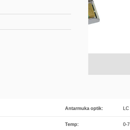
Antarmuka optik:
LC
Temp:
0-7