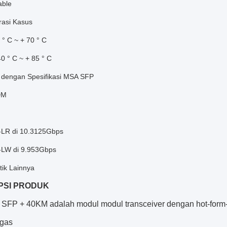
able
asi Kasus
 ° C ~ + 70 ° C
40 ° C ~ + 85 ° C
 dengan Spesifikasi MSA SFP
DM
LR di 10.3125Gbps
LW di 9.953Gbps
tik Lainnya
PSI PRODUK
 SFP + 40KM adalah modul modul transceiver dengan hot-form-F
egas