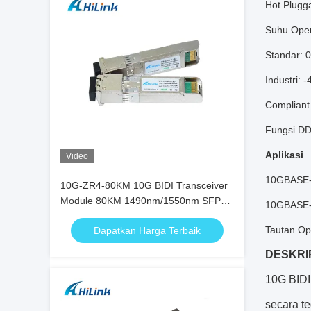
Hot Plugg
Suhu Oper
Standar: 0
Industri: -
Compliant
Fungsi D
Aplikasi
Video
10GBASE-
10G-ZR4-80KM 10G BIDI Transceiver
Module 80KM 1490nm/1550nm SFP+
10GBASE-
STM-64 WDM 8SFP+ SMF
Tautan Op
Dapatkan Harga Terbaik
DESKRI
10G BIDI
secara t