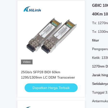
GBIC 10
40Km 10
Tx: 1270n
Tx: 1330n
fitur
Pengopera
Ketik: 1
Video
1270nm DF
25Gb/s SFP28 BIDI 60km
Jarak hin
1295/1309nm LC DDM Transceiver
Setidakny
Dapatkan Harga Terbaik
Tunggal 3
Antarmuka