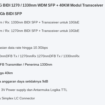
G BIDI 1270 / 1330nm WDM SFP + 40KM Modul Transceiver
Gb BIDI SFP
m / Rx: 1330nm BIDI SFP + Transceiver untuk 10GbE
m / Rx: 1270nm BIDI SFP + Transceiver untuk 10GbE
sian data rate hingga 10.3Gbps
330nmDFB Tx / 1270nmRx 1270nmDFB Tx / 1330nmRx
B Transmitter / Penerima 1330nm
gga 40km
a anggaran daya setidaknya 9dB
. 3V Power supply dan Antarmuka Logika TTL
 Simplex LC Connector