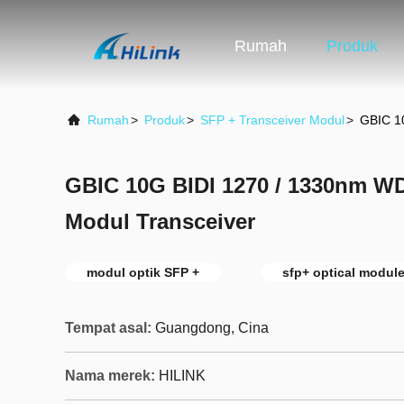
Rumah
Produk
Rumah
>
Produk
>
SFP + Transceiver Modul
>
GBIC 1
GBIC 10G BIDI 1270 / 1330nm 
Modul Transceiver
modul optik SFP +
sfp+ optical modul
Tempat asal:
Guangdong, Cina
Nama merek:
HILINK