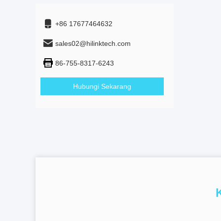
+86 17677464632
sales02@hilinktech.com
86-755-8317-6243
Hubungi Sekarang