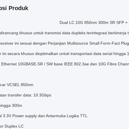
psi Produk
Dual LC 10G 850nm 300m SR SFP + T
irancang khusus untuk transmisi data dupleks terintegrasi berkinerja ti
sceiver ini sesuai dengan Perjanjian Multisource Small Form-Fact Plu
r ini secara khusus dioptimalkan untuk transportasi data serial hingg
t Ethernet 10GBASE-SR / SW base IEEE 802.3ae dan 10G Fibre Chann
ncar VCSEL 850nm
tan transfer data: 10.3Gbps
 hingga 300m
al 3.3V Power supply dan Antarmuka Logika TTL
tor Duplex LC