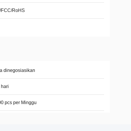
/FCC/RoHS
a dinegosiasikan
 hari
0 pcs per Minggu