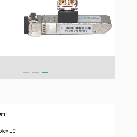
0m
plex LC