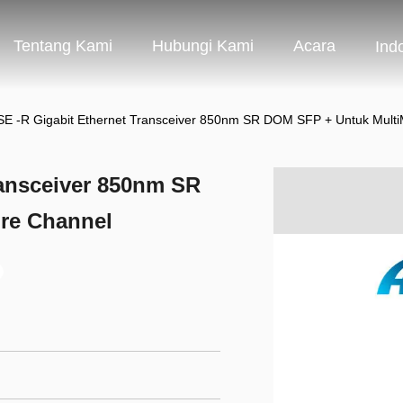
Tentang Kami
Hubungi Kami
Acara
Ind
E -R Gigabit Ethernet Transceiver 850nm SR DOM SFP + Untuk Multi
ansceiver 850nm SR
re Channel