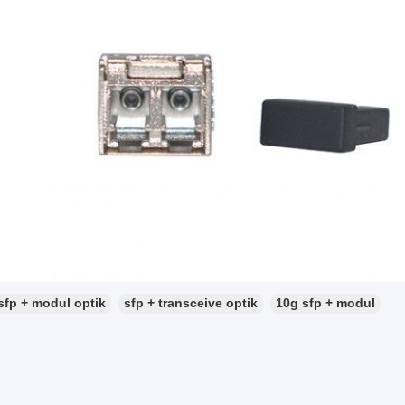
sfp + modul optik
sfp + transceive optik
10g sfp + modul