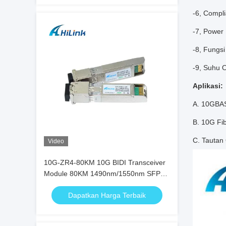
-6, Compl
-7, Power
-8, Fungsi
-9, Suhu 
Aplikasi:
A. 10GBA
B. 10G Fi
C. Tautan
Video
10G-ZR4-80KM 10G BIDI Transceiver
Module 80KM 1490nm/1550nm SFP+
STM-64 WDM 8SFP+ SMF
Dapatkan Harga Terbaik