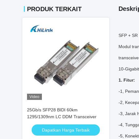
Deskri
PRODUK TERKAIT
SFP + SR d
Modul tran
transceive
10-Gigabi
1. Fitur:
-1, Pema
Video
-2, Kecepa
25Gb/s SFP28 BIDI 60km
-3, Jarak
1295/1309nm LC DDM Transceiver
-4, Tungg
Dapatkan Harga Terbaik
-5, Konek