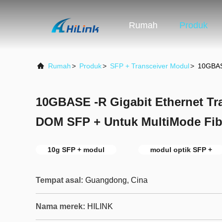
Rumah
Produk
Rumah
>
Produk
>
SFP + Transceiver Modul
>
10GBAS
10GBASE -R Gigabit Ethernet Tr
DOM SFP + Untuk MultiMode Fib
10g SFP + modul
modul optik SFP +
Tempat asal:
Guangdong, Cina
Nama merek:
HILINK