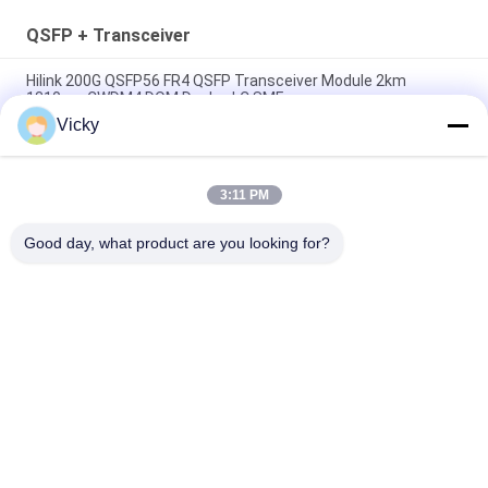
QSFP + Transceiver
Hilink 200G QSFP56 FR4 QSFP Transceiver Module 2km
1310nm CWDM4 DOM Duplex LC SMF
Vicky
Dual CS QSFP + Transceiver DWDM 80KM 100G SMF QSFP28-
100G-ZR4 Untuk FTTH
3:11 PM
LC 30KM 40G ER4 QSFP + Transceiver Modul Transceiver
Serat Optik LVTTL
Good day, what product are you looking for?
Bad Request
Semua
Modul Transceiver 
Modul Transceiver 
Optik
SFP
SFP + Transceiver 
CWDM Mux Demux 
Modul
Modul
X2 Transceiver 