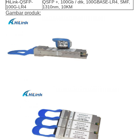
HiLink-QSFP-
QSFP +, 100Gb / dtk, 100GBASE-LR4, SMF,
100G-LR4
1310nm, 10KM
Gambar produk: