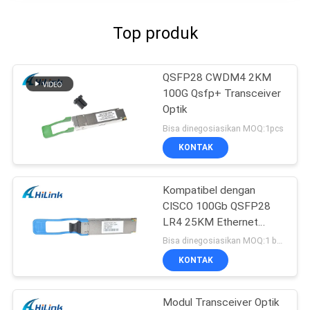
Top produk
QSFP28 CWDM4 2KM
100G Qsfp+ Transceiver
Optik
Bisa dinegosiasikan MOQ:1pcs
KONTAK
Kompatibel dengan
CISCO 100Gb QSFP28
LR4 25KM Ethernet
QSFP + Transceiver
Bisa dinegosiasikan MOQ:1 buah
KONTAK
Modul Transceiver Optik