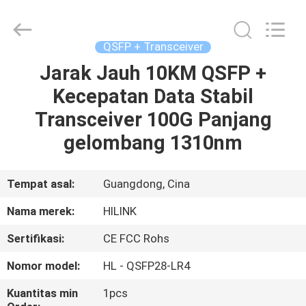
Shenzhen
HiLink
Technology
Co.,Ltd..
All
QSFP + Transceiver
Rights
Reserved.
Jarak Jauh 10KM QSFP +
RUMAH
Kecepatan Data Stabil
PRODUK
Transceiver 100G Panjang
gelombang 1310nm
TENTANG
KAMI
Tempat asal:
Guangdong, Cina
Nama merek:
HILINK
TUR
Sertifikasi:
CE FCC Rohs
PABRIK
Nomor model:
HL - QSFP28-LR4
KONTROL
Kuantitas min
1pcs