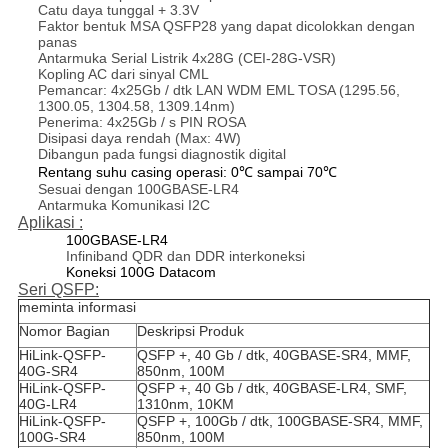
Catu daya tunggal + 3.3V
Faktor bentuk MSA QSFP28 yang dapat dicolokkan dengan
panas
Antarmuka Serial Listrik 4x28G (CEI-28G-VSR)
Kopling AC dari sinyal CML
Pemancar: 4x25Gb / dtk LAN WDM EML TOSA (1295.56,
1300.05, 1304.58, 1309.14nm)
Penerima: 4x25Gb / s PIN ROSA
Disipasi daya rendah (Max: 4W)
Dibangun pada fungsi diagnostik digital
Rentang suhu casing operasi: 0
℃
sampai 70
℃
Sesuai dengan 100GBASE-LR4
Antarmuka Komunikasi I2C
Aplikasi :
100GBASE-LR4
Infiniband QDR dan DDR interkoneksi
Koneksi 100G Datacom
Seri QSFP:
meminta informasi
Nomor Bagian
Deskripsi Produk
HiLink-QSFP-
QSFP +, 40 Gb / dtk, 40GBASE-SR4, MMF,
40G-SR4
850nm, 100M
HiLink-QSFP-
QSFP +, 40 Gb / dtk, 40GBASE-LR4, SMF,
40G-LR4
1310nm, 10KM
HiLink-QSFP-
QSFP +, 100Gb / dtk, 100GBASE-SR4, MMF,
100G-SR4
850nm, 100M