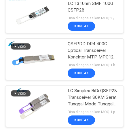
LC 1310nm SMF 100G
QSFP28
Bisa dinegosiasikan MOQ:2 / pcs
KONTAK
QSFPDD DR4 400G
Optical Transceiver
Konektor MTP MPO12
Untuk Pusat Data 5G
Bisa dinegosiasikan MOQ:1 buah
KONTAK
LC Simplex BiDi QSFP28
Transceiver 80KM Serat
Tunggal Mode Tunggal
DDM
Bisa dinegosiasikan MOQ:1 pasang
KONTAK