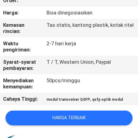
Order:
KUALITAS
Harga:
Bisa dinegosiasikan
HUBUNGI
Kemasan
Tas statis, kantong plastik, kotak ritel
rincian:
KAMI
Waktu
2-7 hari kerja
pengiriman:
BERITA
Syarat-syarat
T / T, Western Union, Paypal
pembayaran:
KASUS-
Menyediakan
50pcs/minggu
KASUS
kemampuan:
Cahaya Tinggi:
,
modul transceiver QSFP
qsfp optik modul
MINTA
KUTIPAN
HARGA TERBAIK
SITEMAP