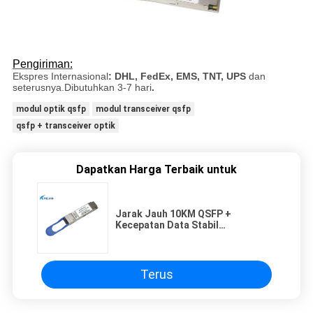
Pengiriman:
Ekspres Internasional
: DHL, FedEx, EMS, TNT, UPS
dan
seterusnya.Dibutuhkan 3-7 hari
.
modul optik qsfp
modul transceiver qsfp
qsfp + transceiver optik
Dapatkan Harga Terbaik untuk
Jarak Jauh 10KM QSFP +
Kecepatan Data Stabil
Transceiver 100G Panjang
gelombang 1310nm
Terus