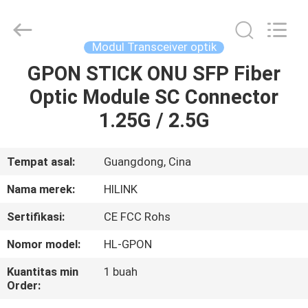
Shenzhen
HiLink
Technology
Co.,Ltd..
All
Modul Transceiver optik
Rights
Reserved.
GPON STICK ONU SFP Fiber
RUMAH
Optic Module SC Connector
PRODUK
1.25G / 2.5G
TENTANG
Tempat asal:
Guangdong, Cina
KAMI
Nama merek:
HILINK
Sertifikasi:
CE FCC Rohs
TUR
Nomor model:
HL-GPON
PABRIK
Kuantitas min
1 buah
Order:
KONTROL