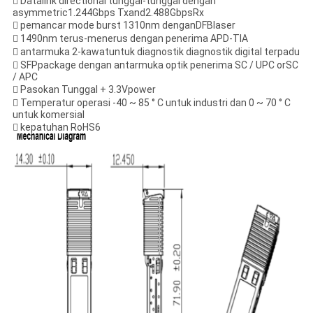
 Datalink directional tunggal-tunggal dengan
asymmetric1.244Gbps Txand2.488GbpsRx
 pemancar mode burst 1310nm denganDFBlaser
 1490nm terus-menerus dengan penerima APD-TIA
 antarmuka 2-kawatuntuk diagnostik diagnostik digital terpadu
 SFPpackage dengan antarmuka optik penerima SC / UPC orSC
/ APC
 Pasokan Tunggal + 3.3Vpower
 Temperatur operasi -40 ~ 85 ° C untuk industri dan 0 ~ 70 ° C
untuk komersial
 kepatuhan RoHS6