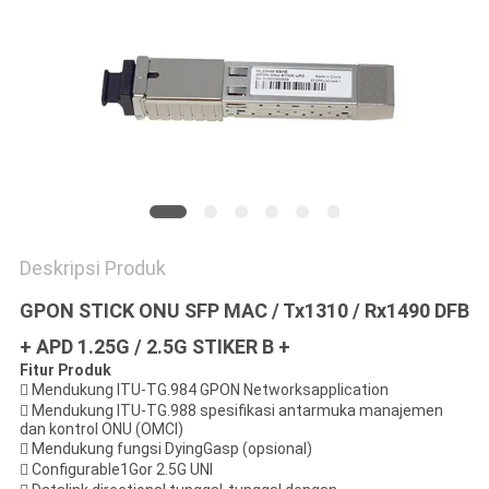
KEBIJAKAN
PRIVASI
Deskripsi Produk
GPON STICK ONU SFP MAC / Tx1310 / Rx1490 DFB
+ APD 1.25G / 2.5G STIKER B +
Fitur Produk
 Mendukung ITU-TG.984 GPON Networksapplication
 Mendukung ITU-TG.988 spesifikasi antarmuka manajemen
dan kontrol ONU (OMCI)
 Mendukung fungsi DyingGasp (opsional)
 Configurable1Gor 2.5G UNI