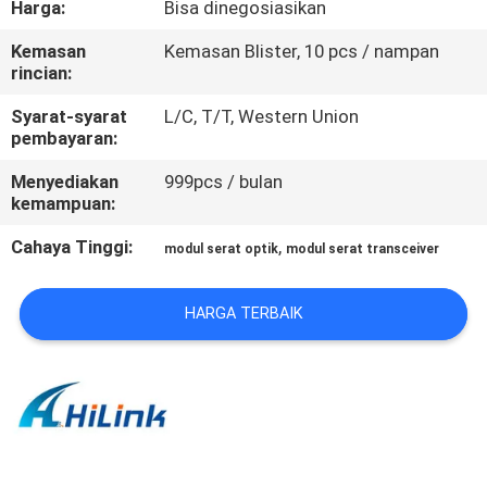
Harga:
Bisa dinegosiasikan
KUALITAS
Kemasan
Kemasan Blister, 10 pcs / nampan
rincian:
HUBUNGI
KAMI
Syarat-syarat
L/C, T/T, Western Union
pembayaran:
Menyediakan
999pcs / bulan
BERITA
kemampuan:
Cahaya Tinggi:
,
modul serat optik
modul serat transceiver
KASUS-
KASUS
HARGA TERBAIK
MINTA
KUTIPAN
SITEMAP