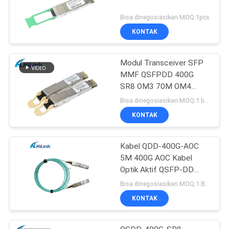
Bisa dinegosiasikan MOQ:1pcs
KONTAK
Modul Transceiver SFP
MMF QSFPDD 400G
SR8 OM3 70M OM4
100M
Bisa dinegosiasikan MOQ:1 buah
KONTAK
Kabel QDD-400G-AOC
5M 400G AOC Kabel
Optik Aktif QSFP-DD
Disesuaikan
Bisa dinegosiasikan MOQ:1 BUAH
KONTAK