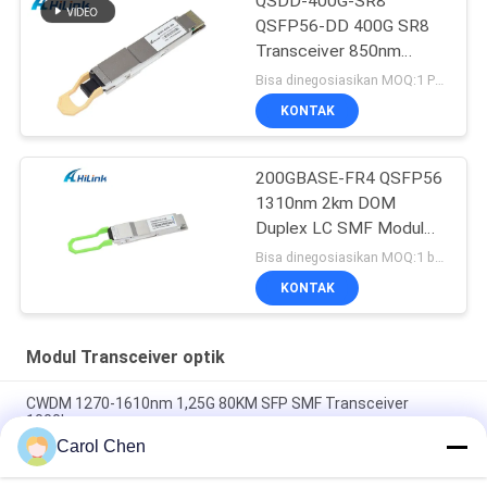
QSDD-400G-SR8
QSFP56-DD 400G SR8
Transceiver 850nm
150M MPT/MPO-16
Bisa dinegosiasikan MOQ:1 PCS
DOM
KONTAK
200GBASE-FR4 QSFP56
1310nm 2km DOM
Duplex LC SMF Modul
Transceiver Optik
Bisa dinegosiasikan MOQ:1 buah
KONTAK
Modul Transceiver optik
CWDM 1270-1610nm 1,25G 80KM SFP SMF Transceiver
1000base
Carol Chen
60km QSFP+ Ethernet Optical Transceiver Hot Pluggable
Duplex LC 40Gb/dtk