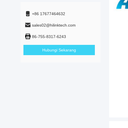
+86 17677464632
sales02@hilinktech.com
86-755-8317-6243
Hubungi Sekarang