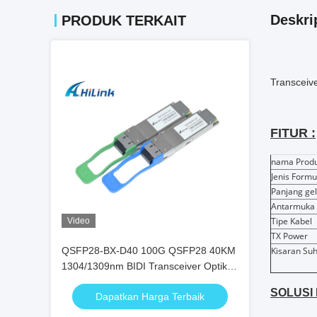
Deskri
PRODUK TERKAIT
Transceiv
FITUR :
nama Prod
Jenis Formu
Panjang g
Antarmuka
Tipe Kabel
Video
TX Power
QSFP28-BX-D40 100G QSFP28 40KM
Kisaran Su
1304/1309nm BIDI Transceiver Optik
EML+APD Transceiver SFP
SOLUSI
Dapatkan Harga Terbaik