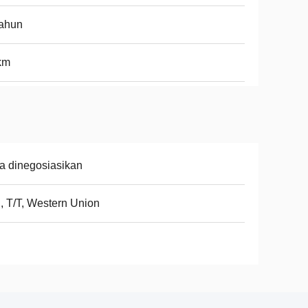
Tahun
km
a dinegosiasikan
, T/T, Western Union