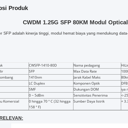
psi Produk
CWDM 1.25G SFP 80KM Modul Optical
er SFP adalah kinerja tinggi, modul hemat biaya yang mendukung data
uk
CWSFP-1410-80D
Nama pedagang
HiLi
lir
SFP
Max Data Rate
100
elombang
1410nm
Jarak Kabel Maks
80k
LC Duplex
Komponen Optik
DFB
SMF
Dukungan DOM
iya 
0 ~ 5dBm
Sensitivitas Penerima
<-2
hu Komersial
0 hingga 70 ° C (32 hingga
Sumber Daya listrik
+ 3.
158 ° F)
 RELEVAN: