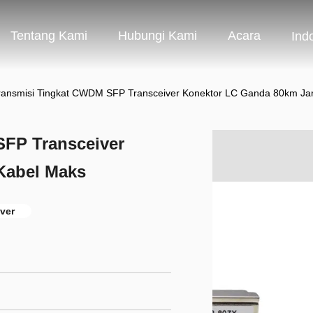
Tentang Kami
Hubungi Kami
Acara
Ind
ransmisi Tingkat CWDM SFP Transceiver Konektor LC Ganda 80km Ja
SFP Transceiver
Kabel Maks
ver