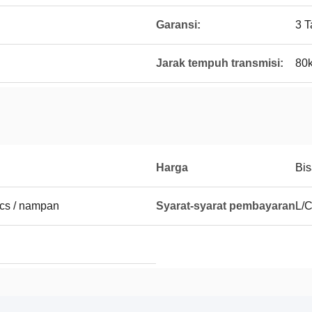
Garansi:
3 
Jarak tempuh transmisi:
80
Harga
Bis
pcs / nampan
Syarat-syarat pembayaran
L/C