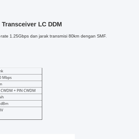
 Transceiver LC DDM
-rate 1.25Gbps dan jarak transmisi 80km dengan SMF.
nk
0 Mbps
m
 CWDM + PIN CWDM
nih
5dBm
3V