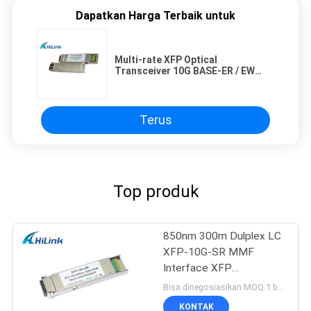
Dapatkan Harga Terbaik untuk
Multi-rate XFP Optical
Transceiver 10G BASE-ER / EW
Ethernet 10Gb / s 40km 1550nm
Terus
Top produk
850nm 300m Dulplex LC
XFP-10G-SR MMF
Interface XFP
Transceiver
Bisa dinegosiasikan MOQ:1 buah
KONTAK