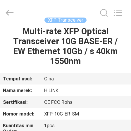
Shenzhen
HiLink
Technology
Co.,Ltd..
All
XFP Transceiver
Rights
Reserved.
Multi-rate XFP Optical
RUMAH
Transceiver 10G BASE-ER /
PRODUK
EW Ethernet 10Gb / s 40km
1550nm
TENTANG
KAMI
Tempat asal:
Cina
Nama merek:
HILINK
TUR
Sertifikasi:
CE FCC Rohs
PABRIK
Nomor model:
XFP-10G-ER-SM
KONTROL
Kuantitas min
1pcs