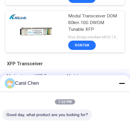
Modul Transceiver DOM
80km 10G DWDM
Tunable XFP
Bisa dinegosiasikan MOQ:1 buah
KONTAK
XFP Transceiver
Modus tunggal XFP Transceiver Modul
Carol Chen
Kompatibel Huawei / Juniper XFP 10G LR FC Modul Transceiver
CATV Proyek DDM
7:22 PM
Tunggal XFP Optical Modul Transceiver Gigabit Ethernet
-14dBm Sensitivitas Receiver
Good day, what product are you looking for?
Bad Request
Semua