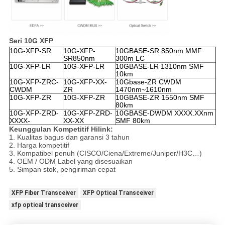
Seri 10G XFP
10G-XFP-SR
10G-XFP-
10GBASE-SR 850nm MMF
SR850nm
300m LC
10G-XFP-LR
10G-XFP-LR
10GBASE-LR 1310nm SMF
10km
10G-XFP-ZRC-
10G-XFP-XX-
10Gbase-ZR CWDM
CWDM
ZR
1470nm~1610nm
10G-XFP-ZR
10G-XFP-ZR
10GBASE-ZR 1550nm SMF
80km
10G-XFP-ZRD-
10G-XFP-ZRD-
10GBASE-DWDM XXXX.XXnm
XXXX-
XX-XX
SMF 80km
Keunggulan Kompetitif Hilink:
1. Kualitas bagus dan garansi 3 tahun
2. Harga kompetitif
3. Kompatibel penuh (CISCO/Ciena/Extreme/Juniper/H3C…)
4. OEM / ODM Label yang disesuaikan
5. Simpan stok, pengiriman cepat
XFP Fiber Transceiver
XFP Optical Transceiver
xfp optical transceiver