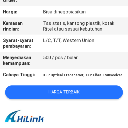
Order:
KUALITAS
Harga:
Bisa dinegosiasikan
HUBUNGI
Kemasan
Tas statis, kantong plastik, kotak
rincian:
Ritel atau sesuai kebutuhan
KAMI
Syarat-syarat
L/C, T/T, Western Union
pembayaran:
BERITA
Menyediakan
500 / pcs / bulan
kemampuan:
KASUS-
Cahaya Tinggi:
,
XFP Optical Transceiver
XFP Fiber Transceiver
KASUS
HARGA TERBAIK
MINTA
KUTIPAN
SITEMAP