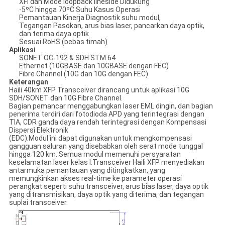
XFI dan Mode loopback lineside Didukung
-5ºC hingga 70ºC Suhu Kasus Operasi
Pemantauan Kinerja Diagnostik suhu modul,
Tegangan Pasokan, arus bias laser, pancarkan daya optik,
dan terima daya optik
Sesuai RoHS (bebas timah)
Aplikasi
SONET OC-192 & SDH STM 64
Ethernet (10GBASE dan 10GBASE dengan FEC)
Fibre Channel (10G dan 10G dengan FEC)
Keterangan
Haili 40km XFP Transceiver dirancang untuk aplikasi 10G
SDH/SONET dan 10G Fibre Channel.
Bagian pemancar menggabungkan laser EML dingin, dan bagian
penerima terdiri dari fotodioda APD yang terintegrasi dengan
TIA, CDR ganda daya rendah terintegrasi dengan Kompensasi
Dispersi Elektronik
(EDC).Modul ini dapat digunakan untuk mengkompensasi
gangguan saluran yang disebabkan oleh serat mode tunggal
hingga 120 km. Semua modul memenuhi persyaratan
keselamatan laser kelas I.Transceiver Haili XFP menyediakan
antarmuka pemantauan yang ditingkatkan, yang
memungkinkan akses real-time ke parameter operasi
perangkat seperti suhu transceiver, arus bias laser, daya optik
yang ditransmisikan, daya optik yang diterima, dan tegangan
suplai transceiver.