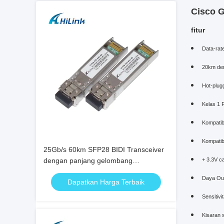
Cisco G
fitur
Data-rat
20km de
Hot-plug
Kelas 1 
Kompati
Kompati
25Gb/s 60km SFP28 BIDI Transceiver
dengan panjang gelombang
+ 3.3V c
1295/1309nm untuk komunikasi serat
Daya Out
Dapatkan Harga Terbaik
optik dua arah berkecepatan tinggi
Sensitiv
Kisaran 