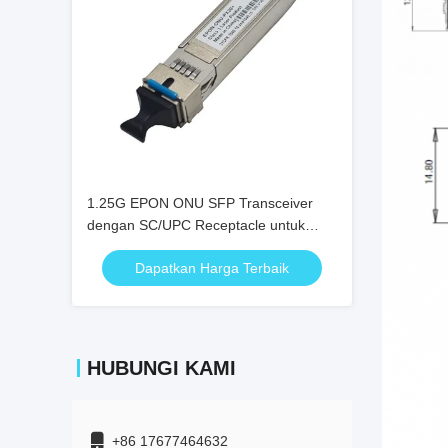
1.25G EPON ONU SFP Transceiver
dengan SC/UPC Receptacle untuk
jarak 20KM dan kisaran suhu 0°C ~
Dapatkan Harga Terbaik
+70°C
HUBUNGI KAMI
+86 17677464632