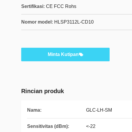
Sertifikasi:
CE FCC Rohs
Nomor model:
HLSP3112L-CD10
Minta Kutipan
Rincian produk
Nama:
GLC-LH-SM
Sensitivitas (dBm):
<-22