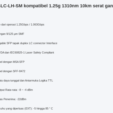
LC-LH-SM kompatibel 1.25g 1310nm 10km serat gan
e dari operasi 1.25Gbps / 1.063Gbps
ngan 9/125 µm SMF
gable SFP tapak duplex LC connector Interface
FDA dan IEC60825-1 Laser Safety Compliant
bel dengan MSA SFP
bel dengan SFF-8472
atu daya tunggal dan Antarmuka Logika TTL
put Rata-rata: -8 ~ -4 dBm
itas Penerima: -22dBm
suhu yang diperluas (EXT): -5 hingga 85 ° C