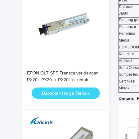
P / N
Datarate
Jarak
Panjang g
Pemancar
Penerima
Media
DDM / DOM
Konektor
Aplikasi
Suhu Opera
EPON OLT SFP Transceiver dengan
Sumber te
PX20+ PX20++ PX20+++ untuk
Sertifikasi
1.25Gbps Data Rate dan 20KM
Merek
Dapatkan Harga Terbaik
Transmission
Dimensi 