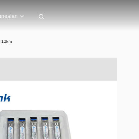
onesian
m 10km