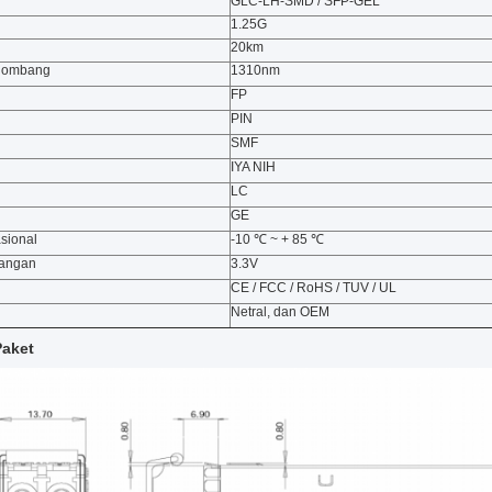
GLC-LH-SMD / SFP-GEL
1.25G
20km
elombang
1310nm
FP
PIN
SMF
IYA NIH
LC
GE
sional
-10 ℃ ~ + 85 ℃
gangan
3.3V
CE / FCC / RoHS / TUV / UL
Netral, dan OEM
Paket