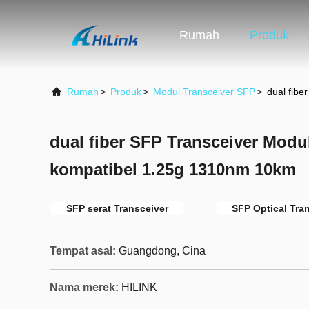
Rumah
Produk
Rumah
>
Produk
>
Modul Transceiver SFP
>
dual fib
dual fiber SFP Transceiver Mod
kompatibel 1.25g 1310nm 10km
SFP serat Transceiver
SFP Optical Tra
Tempat asal:
Guangdong, Cina
Nama merek:
HILINK