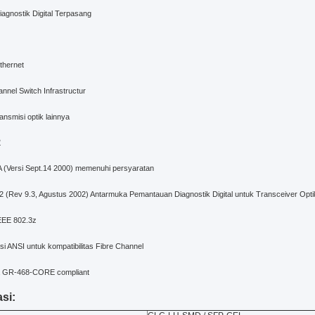
iagnostik Digital Terpasang
thernet
nnel Switch Infrastructur
ansmisi optik lainnya
R
(Versi Sept.14 2000) memenuhi persyaratan
 (Rev 9.3, Agustus 2002) Antarmuka Pemantauan Diagnostik Digital untuk Transceiver Opti
EEE 802.3z
si ANSI untuk kompatibilitas Fibre Channel
ia GR-468-CORE compliant
si: