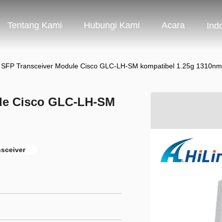
Tentang Kami
Hubungi Kami
Acara
Ind
er SFP Transceiver Module Cisco GLC-LH-SM kompatibel 1.25g 1310n
ule Cisco GLC-LH-SM
nsceiver