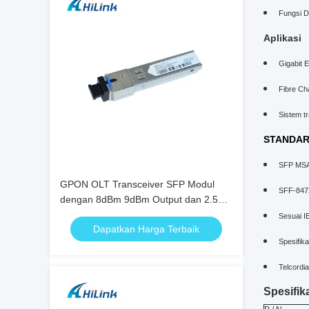
Fungsi D
Aplikasi
Gigabit E
Fibre Cha
Sistem tr
STANDA
SFP MSA 
GPON OLT Transceiver SFP Modul
SFF-8472
dengan 8dBm 9dBm Output dan 2.5G
Data Rate
Sesuai I
Dapatkan Harga Terbaik
Spesifika
Telcord
Spesifika