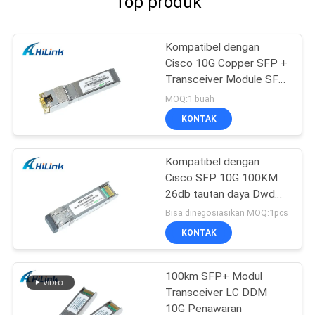
Top produk
Kompatibel dengan
Cisco 10G Copper SFP +
Transceiver Module SFP
-10G-T RJ45 connector
MOQ:1 buah
KONTAK
Kompatibel dengan
Cisco SFP 10G 100KM
26db tautan daya Dwdm
SFP + Modul
Bisa dinegosiasikan MOQ:1pcs
Transceiver
KONTAK
100km SFP+ Modul
Transceiver LC DDM
10G Penawaran