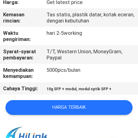
Harga:
Get latest price
KUALITAS
Kemasan
Tas statis, plastik datar, kotak eceran,
rincian:
dengan kebutuhan
HUBUNGI
KAMI
Waktu
hari 2-5working
pengiriman:
Syarat-syarat
T/T, Western Union, MoneyGram,
BERITA
pembayaran:
Paypal
Menyediakan
5000pcs/bulan
KASUS-
kemampuan:
KASUS
Cahaya Tinggi:
,
10g SFP + modul
modul optik SFP +
MINTA
HARGA TERBAIK
KUTIPAN
SITEMAP