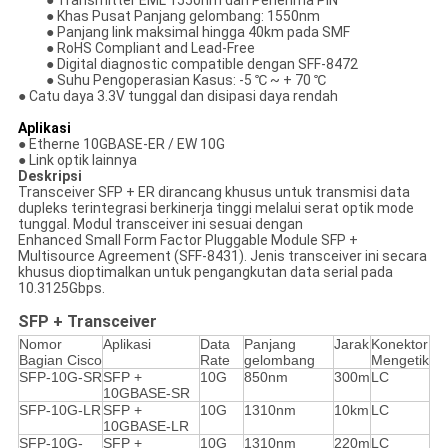
● Transmitter EML 1550nm dan Penerima PIN
● Khas Pusat Panjang gelombang: 1550nm
● Panjang link maksimal hingga 40km pada SMF
● RoHS Compliant and Lead-Free
● Digital diagnostic compatible dengan SFF-8472
● Suhu Pengoperasian Kasus: -5 ℃ ~ + 70 ℃
● Catu daya 3.3V tunggal dan disipasi daya rendah
Aplikasi
● Etherne 10GBASE-ER / EW 10G
● Link optik lainnya
Deskripsi
Transceiver SFP + ER dirancang khusus untuk transmisi data
dupleks terintegrasi berkinerja tinggi melalui serat optik mode
tunggal. Modul transceiver ini sesuai dengan
Enhanced Small Form Factor Pluggable Module SFP +
Multisource Agreement (SFF-8431). Jenis transceiver ini secara
khusus dioptimalkan untuk pengangkutan data serial pada
10.3125Gbps.
SFP + Transceiver
Nomor
Aplikasi
Data
Panjang
Jarak
Konektor
Bagian Cisco
Rate
gelombang
Mengetik
SFP-10G-SR
SFP +
10G
850nm
300m
LC
10GBASE-SR
SFP-10G-LR
SFP +
10G
1310nm
10km
LC
10GBASE-LR
SFP-10G-
SFP +
10G
1310nm
220m
LC