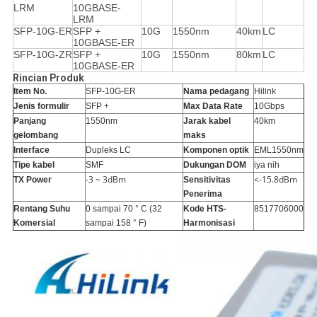
LRM
10GBASE-
LRM
SFP-10G-ER
SFP +
10G
1550nm
40km
LC
10GBASE-ER
SFP-10G-ZR
SFP +
10G
1550nm
80km
LC
10GBASE-ER
Rincian Produk
Item No.
SFP-10G-ER
Nama pedagang
Hilink
Jenis formulir
SFP +
Max Data Rate
10Gbps
Panjang
1550nm
Jarak kabel
40km
gelombang
maks
Interface
Dupleks LC
Komponen optik
EML1550nm
Tipe kabel
SMF
Dukungan DOM
iya nih
-3 ~ 3dBm
<-15.8dBm
TX Power
Sensitivitas
Penerima
Rentang Suhu
0 sampai 70 ° C (32
Kode HTS-
8517706000
Komersial
sampai 158 ° F)
Harmonisasi