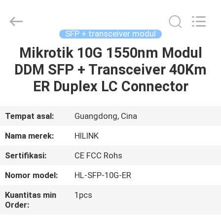
Shenzhen
HiLink
Technology
Co.,Ltd..
All
SFP + transceiver modul
Rights
Reserved.
Mikrotik 10G 1550nm Modul
RUMAH
DDM SFP + Transceiver 40Km
PRODUK
ER Duplex LC Connector
TENTANG
Tempat asal:
Guangdong, Cina
KAMI
Nama merek:
HILINK
Sertifikasi:
CE FCC Rohs
TUR
Nomor model:
HL-SFP-10G-ER
PABRIK
Kuantitas min
1pcs
Order:
KONTROL