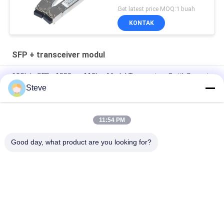
Get latest price MOQ:1 buah
KONTAK
SFP + transceiver modul
10Gb/s SFP+ 1550nm 110km Modul Transceiver Optik Sesuai
RoHS
Steve
25Gbps BIDI 40KM 1270/1310nm 40KM APD LC DOM
Transceiver 25G Ethernet Fiber Optic Transceivers
11:54 PM
25Gb/s SFP28 BIDI 60km 1295/1309nm LC DDM Transceiver
Good day, what product are you looking for?
Bad Request
Semua
Modul Transceiver 
Modul Transceiver 
Optik
SFP
SFP + Transceiver 
CWDM Mux Demux 